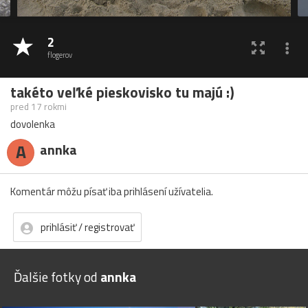
2
flogerov
takéto veľké pieskovisko tu majú :)
pred 17 rokmi
dovolenka
A
annka
Komentár môžu písať iba prihlásení užívatelia.
prihlásiť / registrovať
Ďalšie fotky od
annka