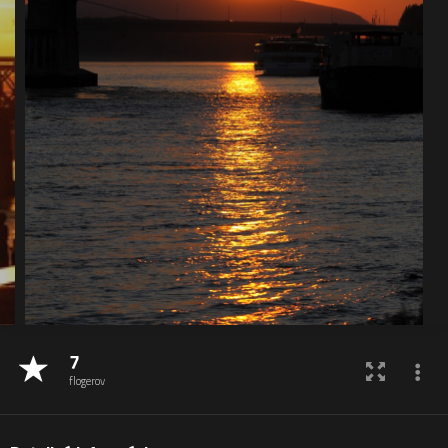
7
flogerov