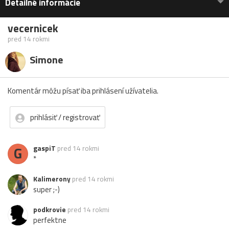
Detailné informácie
vecernicek
pred 14 rokmi
Simone
Komentár môžu písať iba prihlásení užívatelia.
prihlásiť / registrovať
G
gaspiT
pred 14 rokmi
*
Kalimerony
pred 14 rokmi
super ;-)
podkrovie
pred 14 rokmi
perfektne