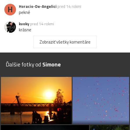
H
Horacio-De-Angelici
pred 14 rokmi
pekné
kvoky
pred 14 rokmi
krásne
helka
pred 14 rokmi
Zobraziť všetky komentáre
uzasne
Johny18
pred 14 rokmi
Ďalšie fotky od
Simone
Pekné foto