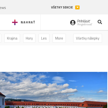
News
VŠETKY SEKCIE
Prihlásiť
NAHRAŤ
Registrovať
Krajina
Hory
Les
More
Všetky nálepky