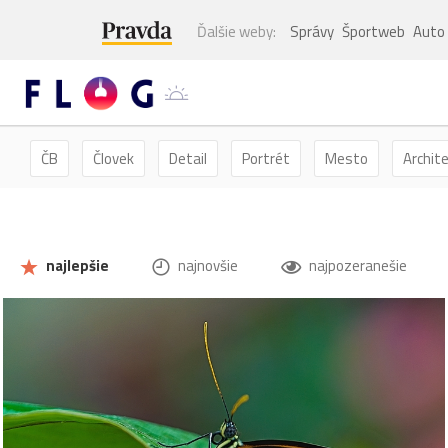
Ďalšie weby:
Správy
Športweb
Auto
ČB
Človek
Detail
Portrét
Mesto
Archit
Kvety
Kvet
Zátišie
Zvieratá
Hmyz
Mot
najlepšie
najnovšie
najpozeranešie