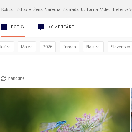
Koktail
Zdravie
Žena
Varecha
Záhrada
Užitočná
Video
Defence
FOTKY
KOMENTÁRE
ektúra
Makro
2026
Príroda
Natural
Slovensko
ýľ
Vtáctvo
Jar
Leto
Jeseň
Zima
náhodné