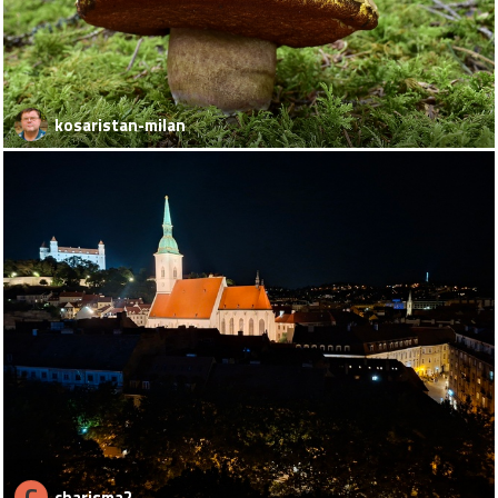
kosaristan-milan
C
charisma2