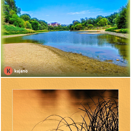
K
kajano