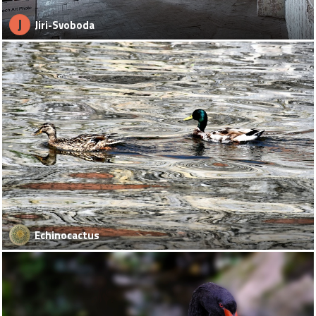
J
Jiri-Svoboda
Echinocactus