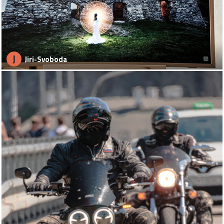
J
Jiri-Svoboda