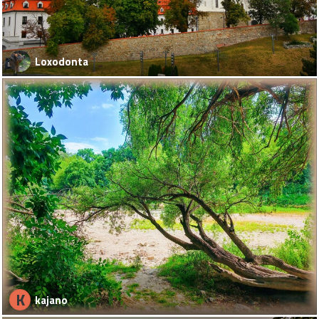
Loxodonta
K
kajano