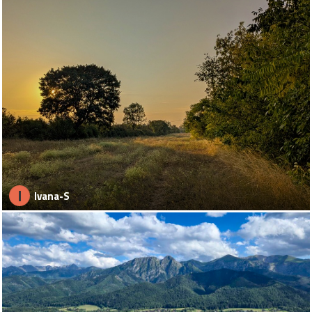
I
Ivana-S