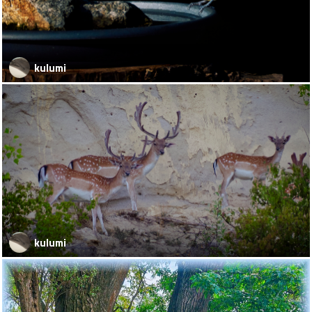
kulumi
kulumi