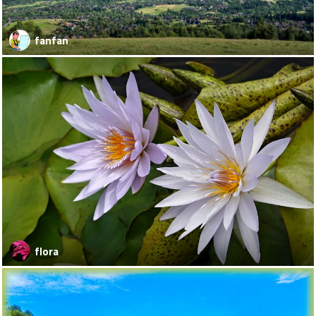
fanfan
flora