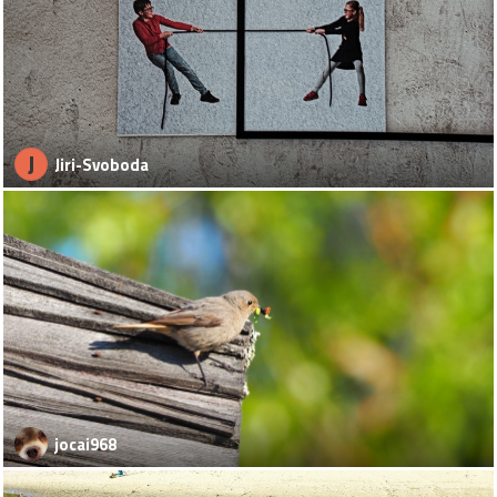
J
Jiri-Svoboda
jocai968