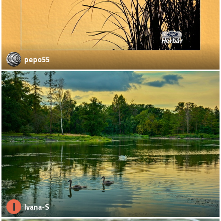
pepo55
I
Ivana-S