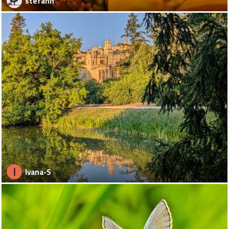
stefann
I
Ivana-S