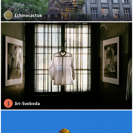
Echinocactus
J
Jiri-Svoboda