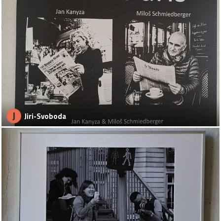
J
Jiri-Svoboda