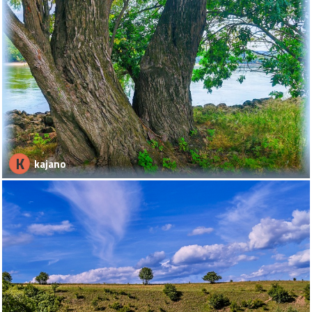
K
kajano