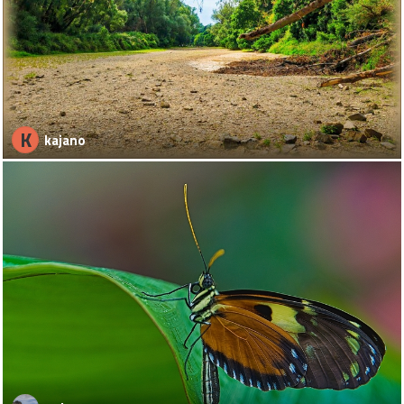
K
kajano