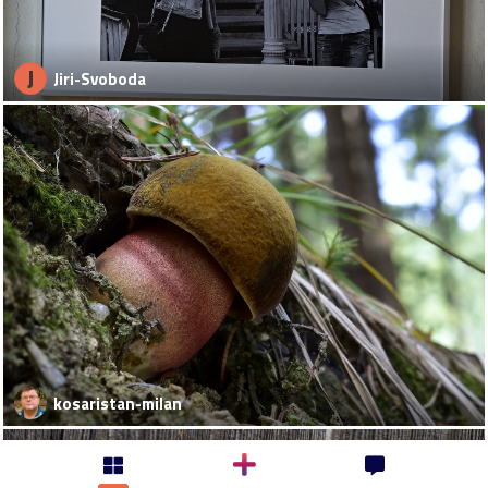
J
Jiri-Svoboda
kosaristan-milan