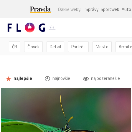
Ďalšie weby:
Správy
Športweb
Auto
ČB
Človek
Detail
Portrét
Mesto
Archit
Kvety
Kvet
Zátišie
Zvieratá
Hmyz
Mot
najlepšie
najnovšie
najpozeranešie