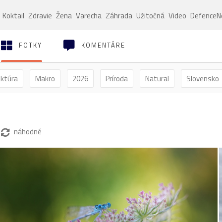
Koktail
Zdravie
Žena
Varecha
Záhrada
Užitočná
Video
Defence
FOTKY
KOMENTÁRE
ektúra
Makro
2026
Príroda
Natural
Slovensko
ýľ
Vtáctvo
Jar
Leto
Jeseň
Zima
náhodné