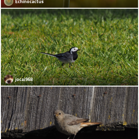
Echinocactus
jocai968