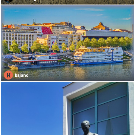
K
kajano