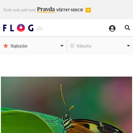
Tento web patrí pod
VŠETKY SEKCIE
Najlepšie
Nálepky