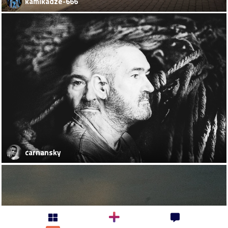
kamikadze-666
carnansky