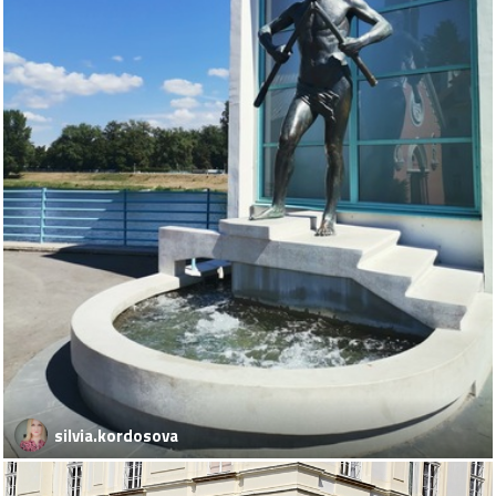
silvia.kordosova