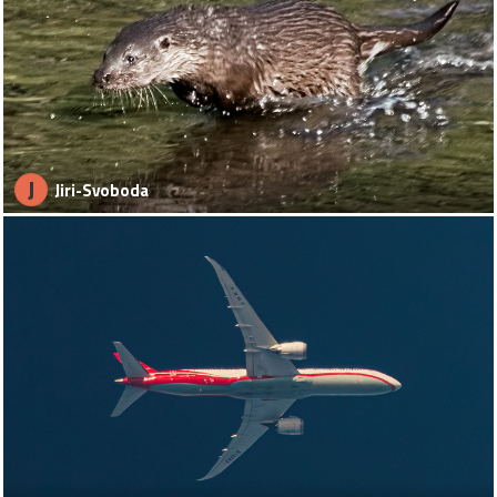
J
Jiri-Svoboda