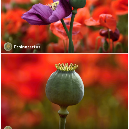
Echinocactus