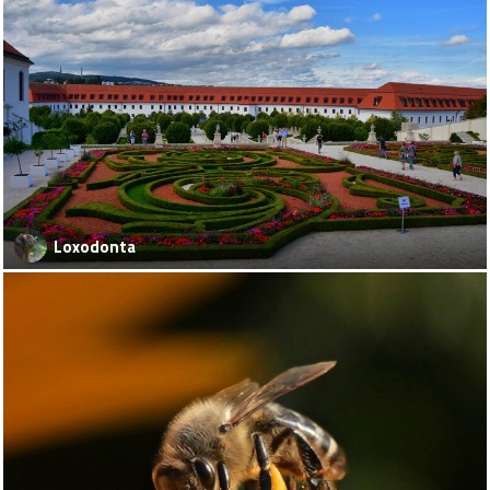
Loxodonta