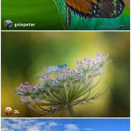
golopeter
DL