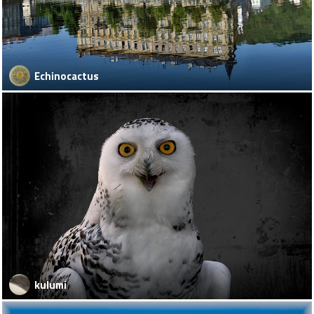
Echinocactus
kulumi