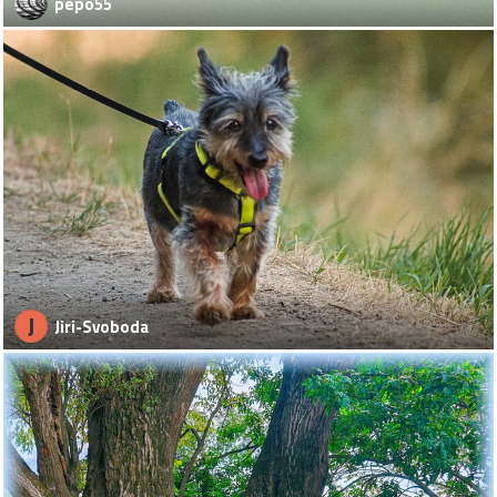
pepo55
J
Jiri-Svoboda