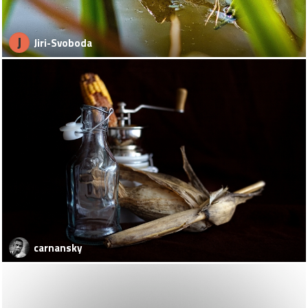
J
Jiri-Svoboda
carnansky