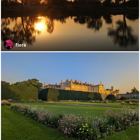
flora