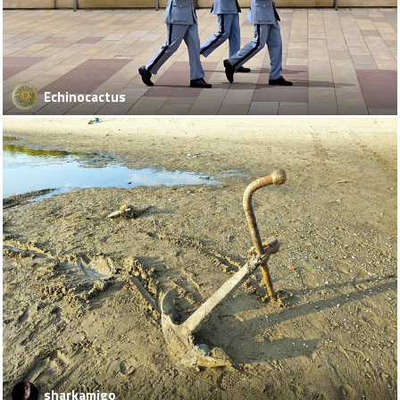
Echinocactus
sharkamigo