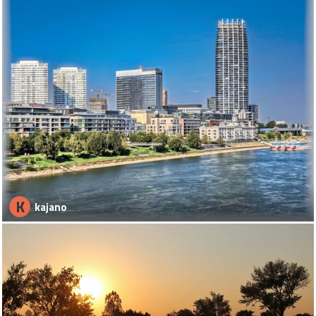
K
kajano