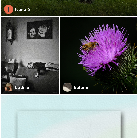
I
Ivana-S
Ludmar
kulumi