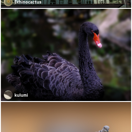
Echinocactus
kulumi