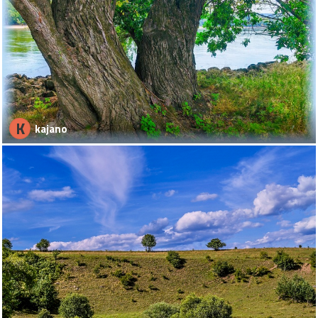
K
kajano