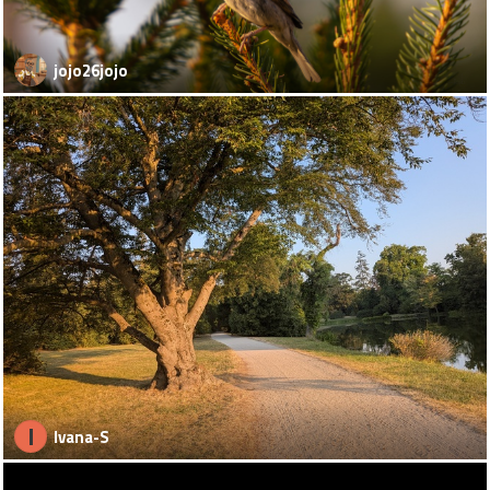
jojo26jojo
I
Ivana-S