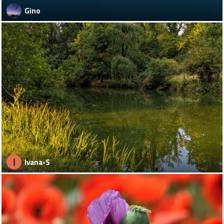
Gino
I
Ivana-S