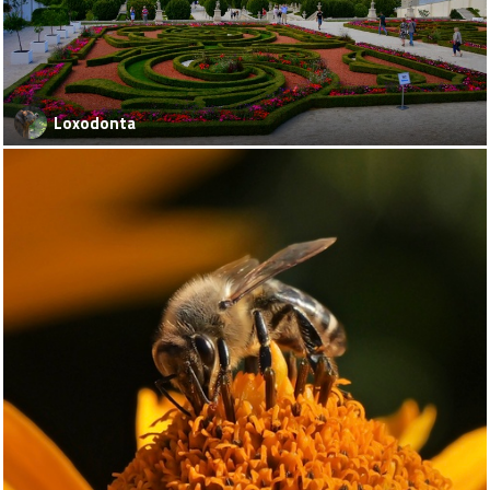
Loxodonta