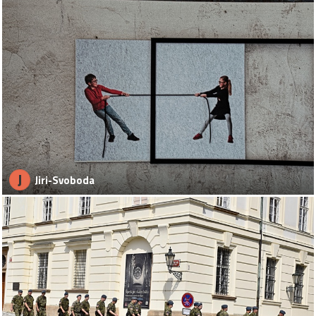
J
Jiri-Svoboda