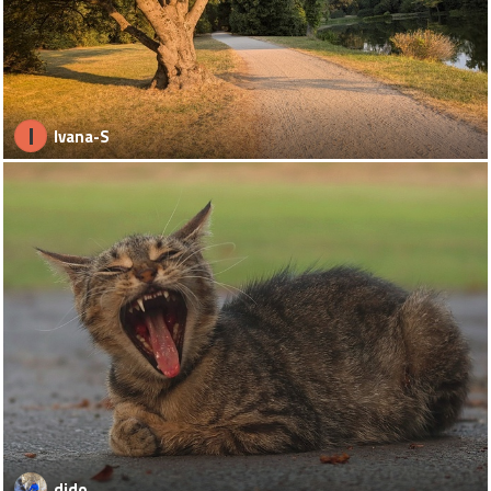
I
Ivana-S
dido