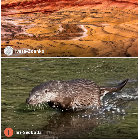
Iveta-Zdenko
J
Jiri-Svoboda