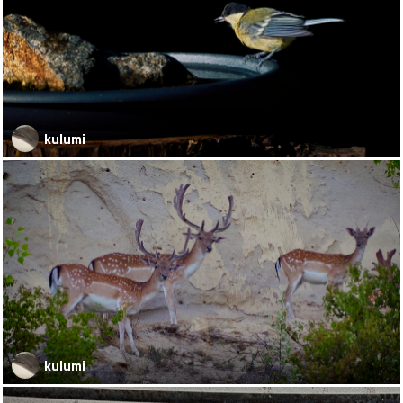
kulumi
kulumi