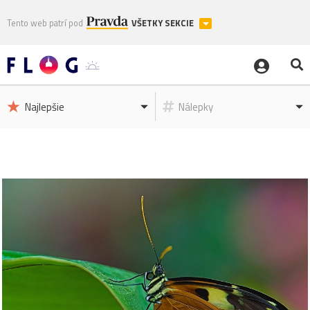
Tento web patrí pod
VŠETKY SEKCIE
Najlepšie
Nálepky