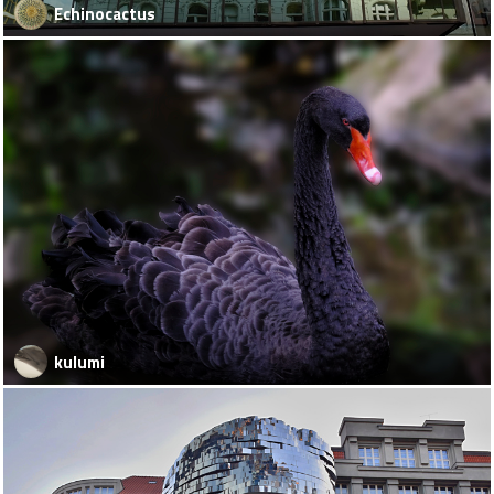
Echinocactus
kulumi