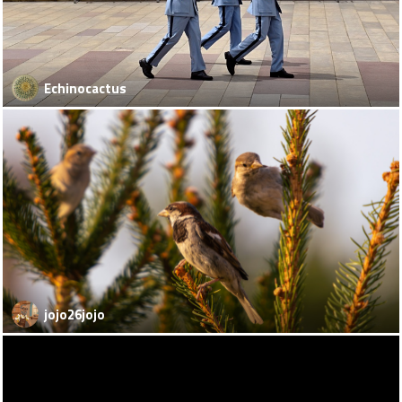
Echinocactus
jojo26jojo