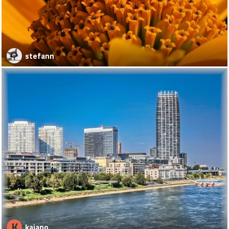
stefann
K
kajano