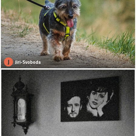
J
Jiri-Svoboda