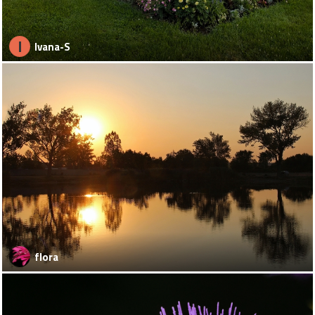
I
Ivana-S
flora