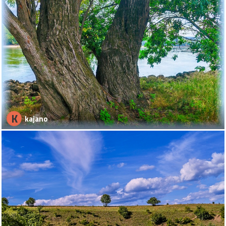
K
kajano