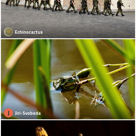
Echinocactus
J
Jiri-Svoboda