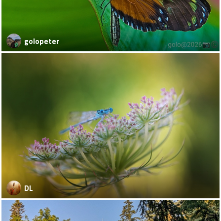
golopeter
DL