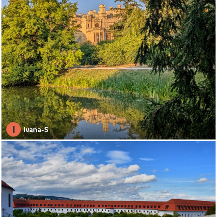
I
Ivana-S