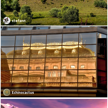
stefann
Echinocactus