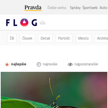
Ďalšie weby:
Správy
Športweb
Auto
ČB
Človek
Detail
Portrét
Mesto
Archit
Kvety
Kvet
Zátišie
Zvieratá
Hmyz
Mot
najlepšie
najnovšie
najpozeranešie