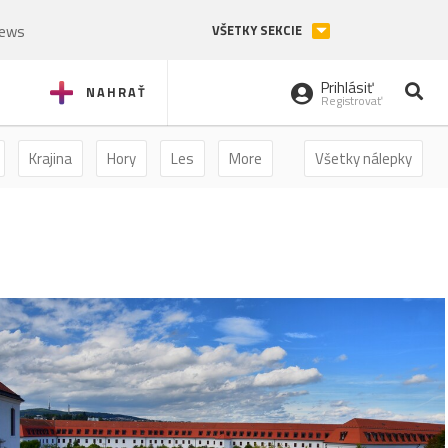
News
VŠETKY SEKCIE
Prihlásiť
NAHRAŤ
Registrovať
Krajina
Hory
Les
More
Všetky nálepky