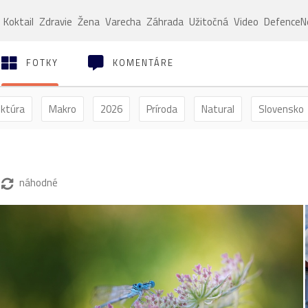
Koktail
Zdravie
Žena
Varecha
Záhrada
Užitočná
Video
Defence
FOTKY
KOMENTÁRE
ektúra
Makro
2026
Príroda
Natural
Slovensko
ýľ
Vtáctvo
Jar
Leto
Jeseň
Zima
náhodné