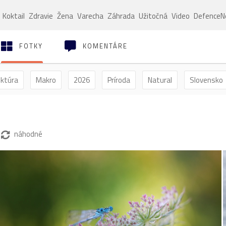
Koktail
Zdravie
Žena
Varecha
Záhrada
Užitočná
Video
Defence
FOTKY
KOMENTÁRE
ektúra
Makro
2026
Príroda
Natural
Slovensko
ýľ
Vtáctvo
Jar
Leto
Jeseň
Zima
náhodné