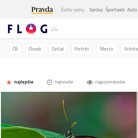
Ďalšie weby:
Správy
Športweb
Auto
ČB
Človek
Detail
Portrét
Mesto
Archit
Kvety
Kvet
Zátišie
Zvieratá
Hmyz
Mot
najlepšie
najnovšie
najpozeranešie