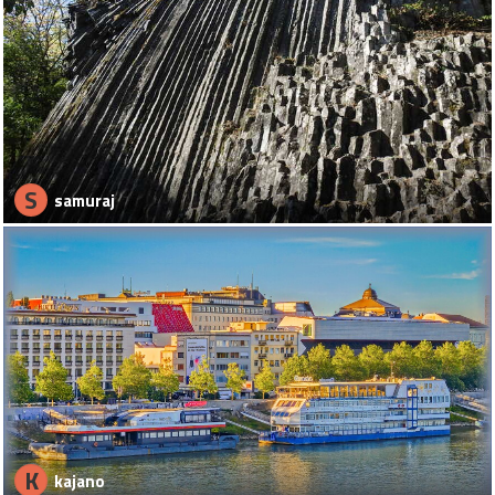
S
samuraj
K
kajano