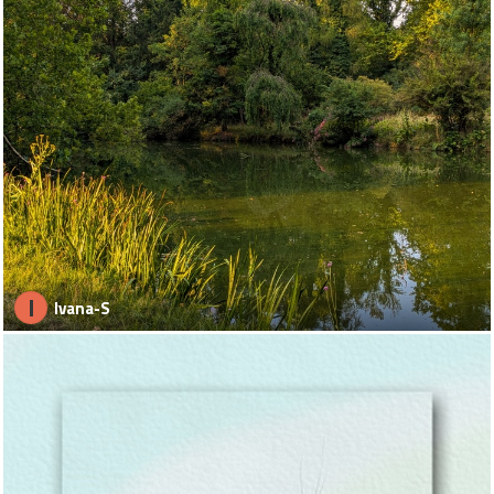
I
Ivana-S