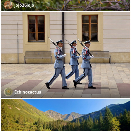
jojo26jojo
Echinocactus