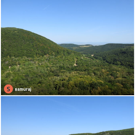
S
samuraj