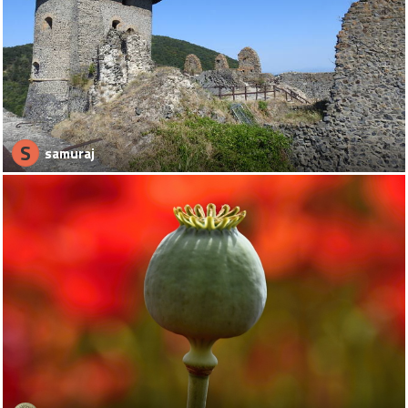
S
samuraj