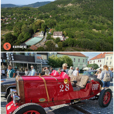
S
samuraj