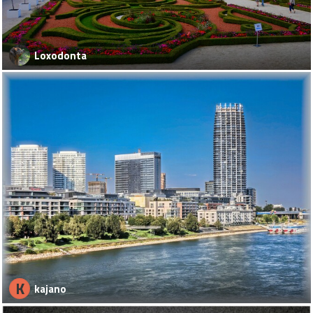
Loxodonta
K
kajano