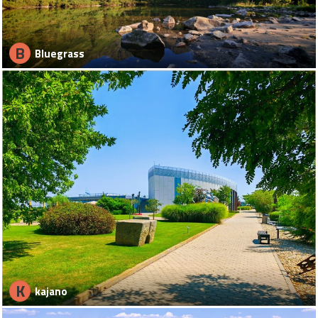
B
Bluegrass
K
kajano