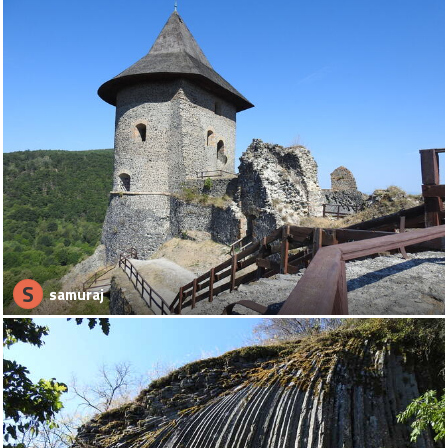
S
samuraj