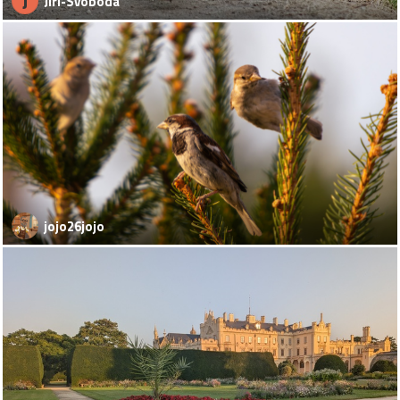
J
Jiri-Svoboda
jojo26jojo