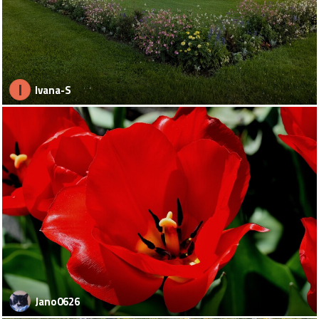
I
Ivana-S
Jano0626