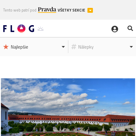
Tento web patrí pod
VŠETKY SEKCIE
Najlepšie
Nálepky