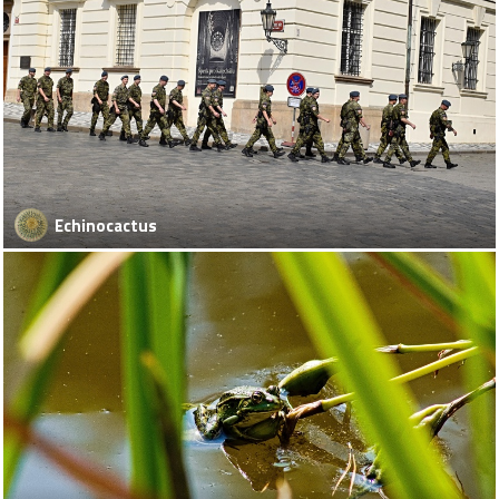
Echinocactus