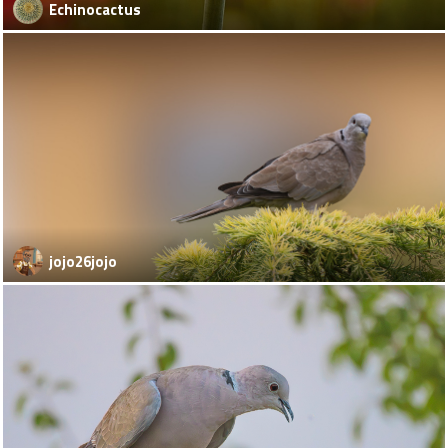
Echinocactus
jojo26jojo