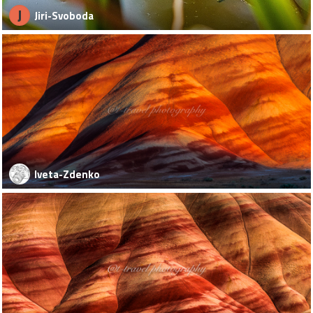
J
Jiri-Svoboda
Iveta-Zdenko