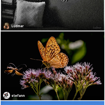
Ludmar
stefann