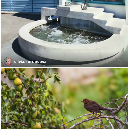
silvia.kordosova