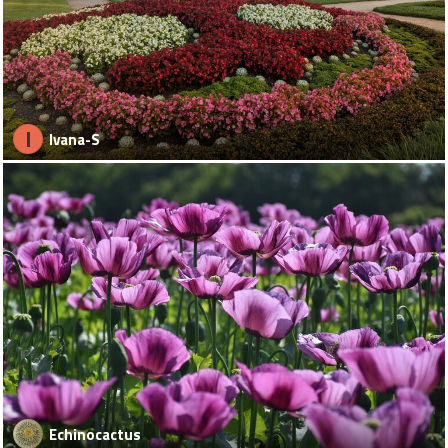
I
Ivana-S
Echinocactus