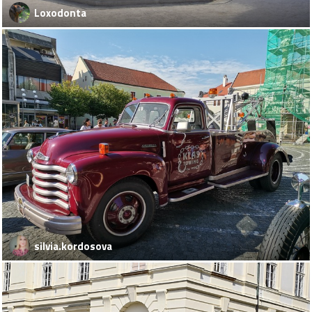
Loxodonta
silvia.kordosova