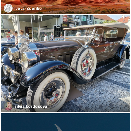
Iveta-Zdenko
silvia.kordosova