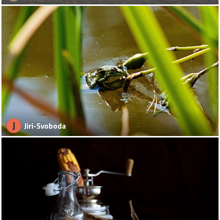
J
Jiri-Svoboda