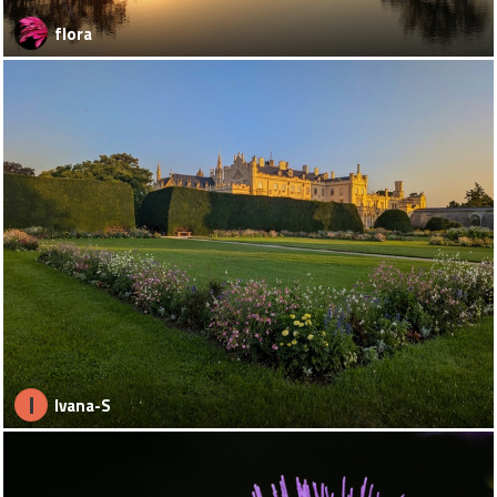
flora
I
Ivana-S