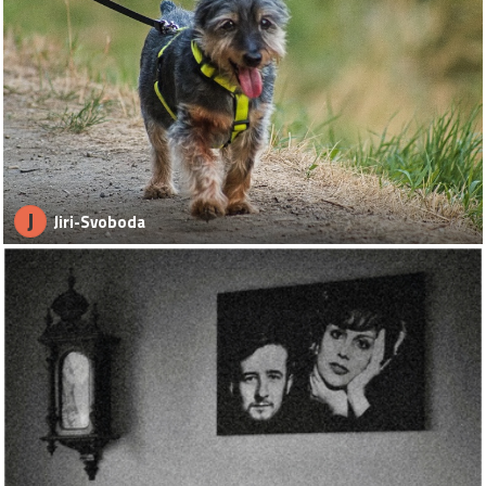
J
Jiri-Svoboda