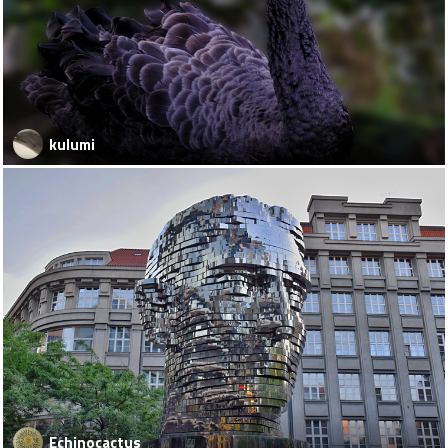
kulumi
Echinocactus