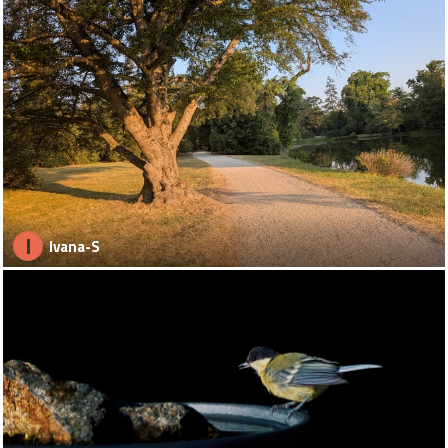
I
Ivana-S