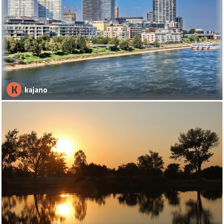
K
kajano