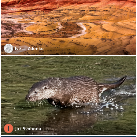
Iveta-Zdenko
J
Jiri-Svoboda