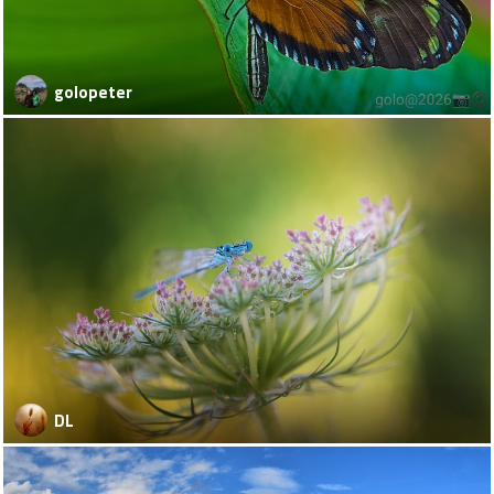
golopeter
DL