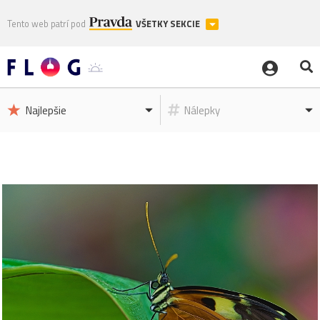
Tento web patrí pod
VŠETKY SEKCIE
Najlepšie
Nálepky