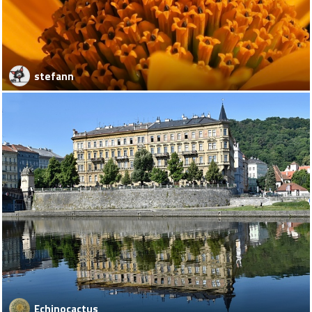
stefann
Echinocactus