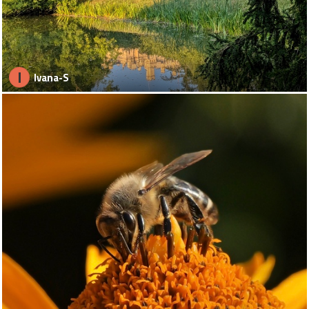
I
Ivana-S