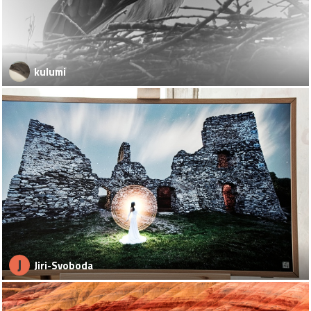
kulumi
J
Jiri-Svoboda