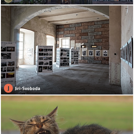
J
Jiri-Svoboda