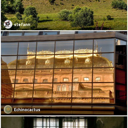
stefann
Echinocactus