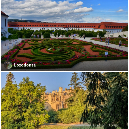
Loxodonta