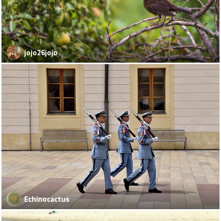
jojo26jojo
Echinocactus