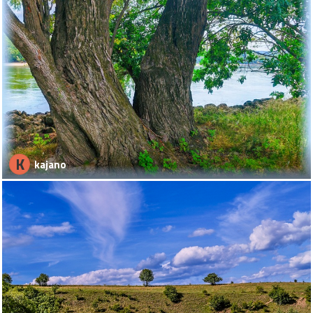
K
kajano