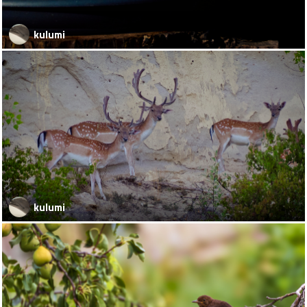
kulumi
kulumi