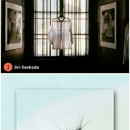
J
Jiri-Svoboda