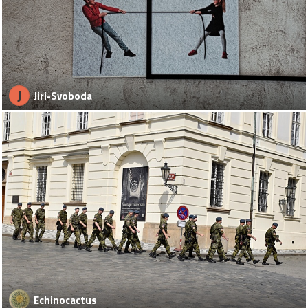
J
Jiri-Svoboda
Echinocactus