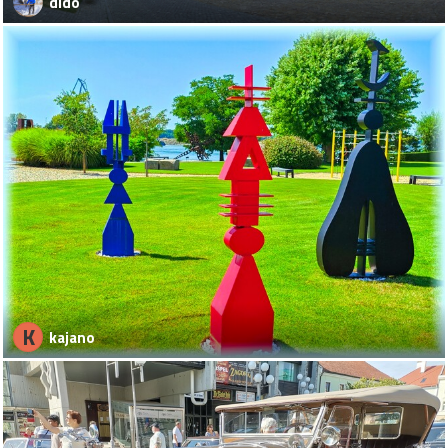
dido
K
kajano