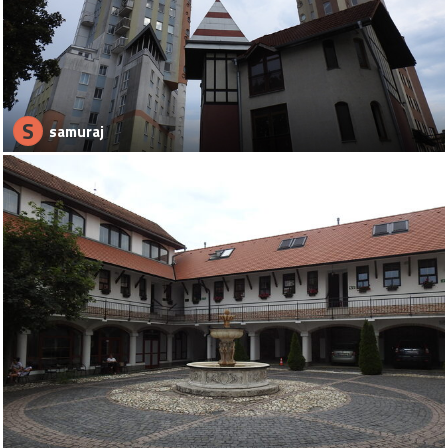
S
samuraj