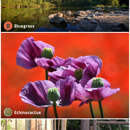
B
Bluegrass
Echinocactus