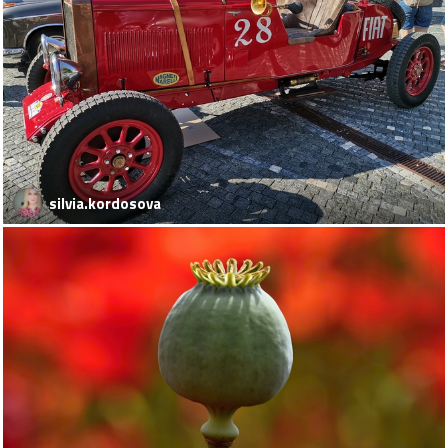
silvia.kordosova