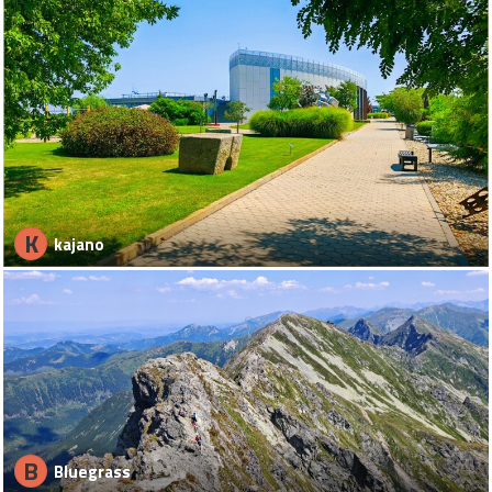
K
kajano
B
Bluegrass