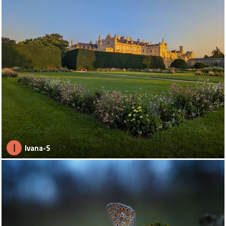
I
Ivana-S