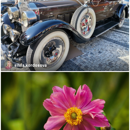
silvia.kordosova