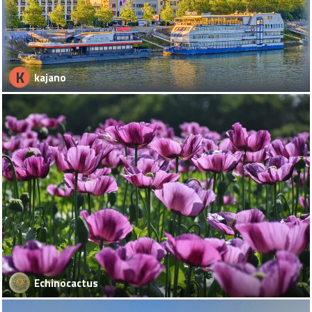
K
kajano
Echinocactus