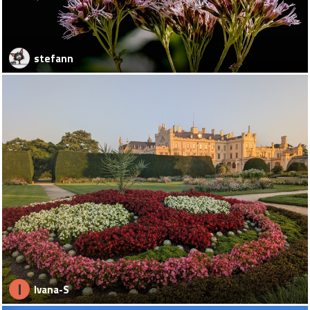
stefann
I
Ivana-S