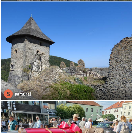
S
samuraj