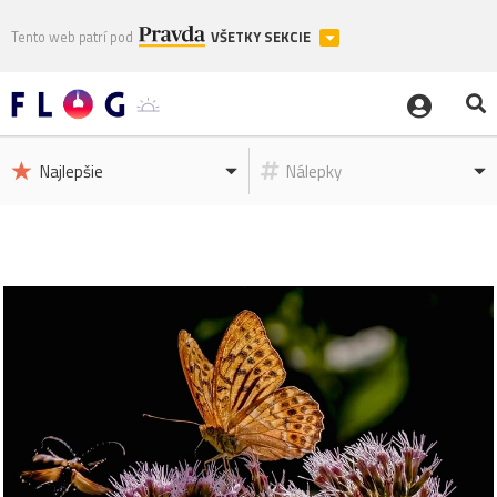
Tento web patrí pod
VŠETKY SEKCIE
Najlepšie
Nálepky