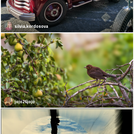
silvia.kordosova
jojo26jojo