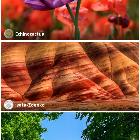
Echinocactus
Iveta-Zdenko