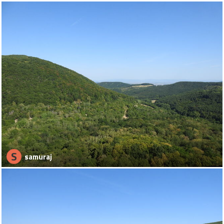
S
samuraj