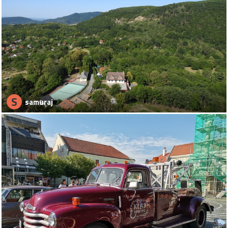
S
samuraj