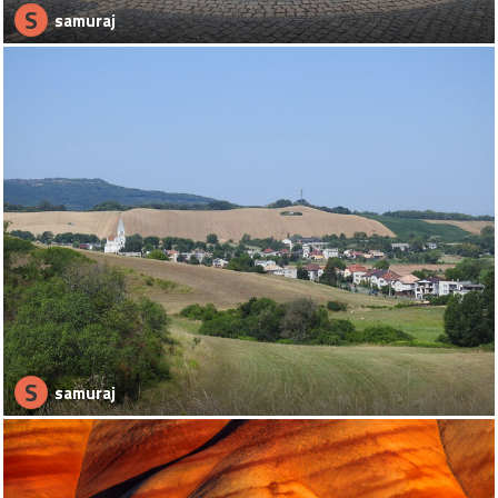
S
samuraj
S
samuraj