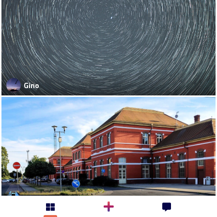
Gino
kamikadze-666