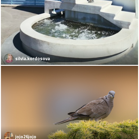
silvia.kordosova
jojo26jojo