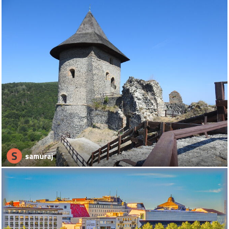
S
samuraj