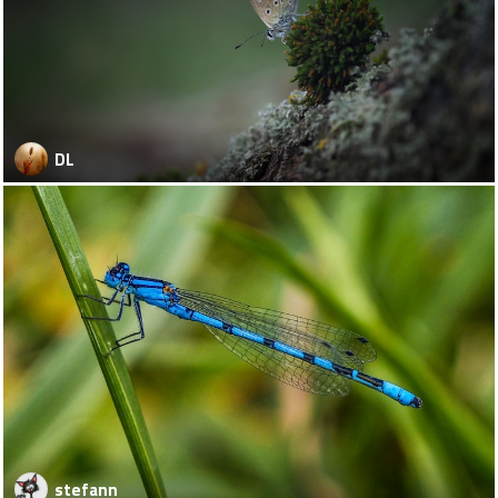
DL
stefann