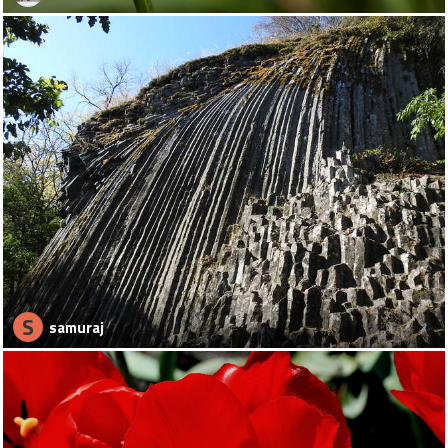
S
samuraj