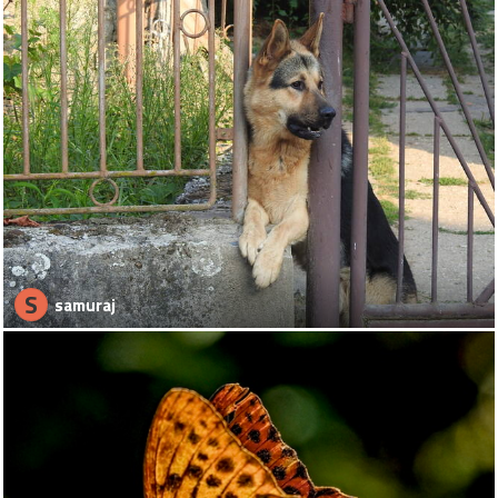
S
samuraj