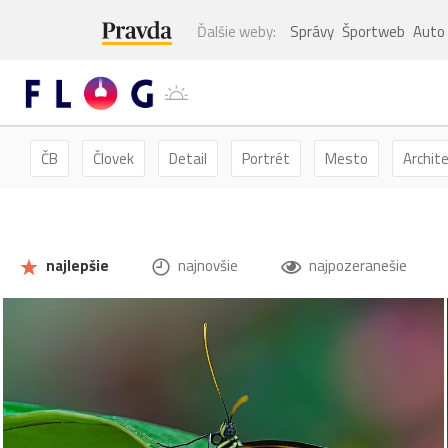
Ďalšie weby:
Správy
Športweb
Auto
ČB
Človek
Detail
Portrét
Mesto
Archit
Kvety
Kvet
Zátišie
Zvieratá
Hmyz
Mot
najlepšie
najnovšie
najpozeranešie