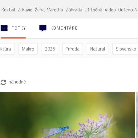
Koktail
Zdravie
Žena
Varecha
Záhrada
Užitočná
Video
Defence
FOTKY
KOMENTÁRE
ektúra
Makro
2026
Príroda
Natural
Slovensko
ýľ
Vtáctvo
Jar
Leto
Jeseň
Zima
náhodné