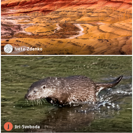
Iveta-Zdenko
J
Jiri-Svoboda