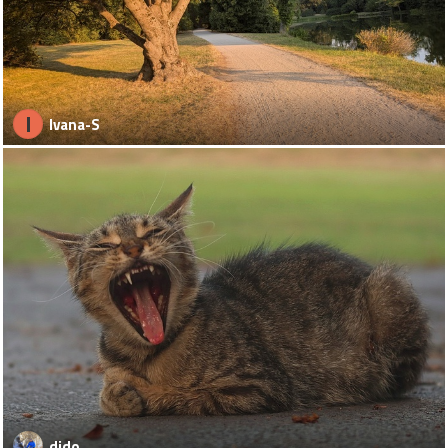
I
Ivana-S
dido