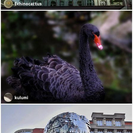
Echinocactus
kulumi