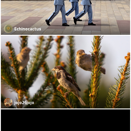
Echinocactus
jojo26jojo