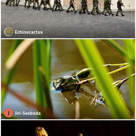
Echinocactus
J
Jiri-Svoboda