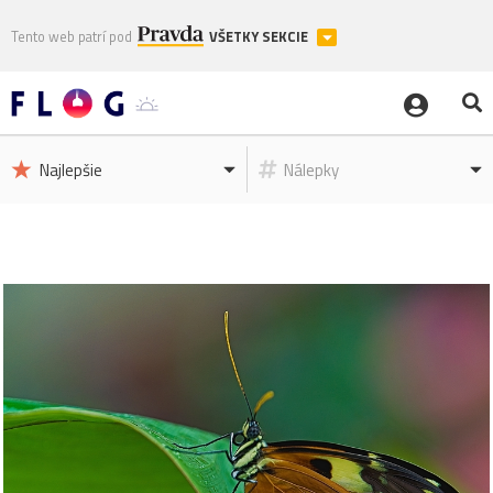
Tento web patrí pod
VŠETKY SEKCIE
Najlepšie
Nálepky