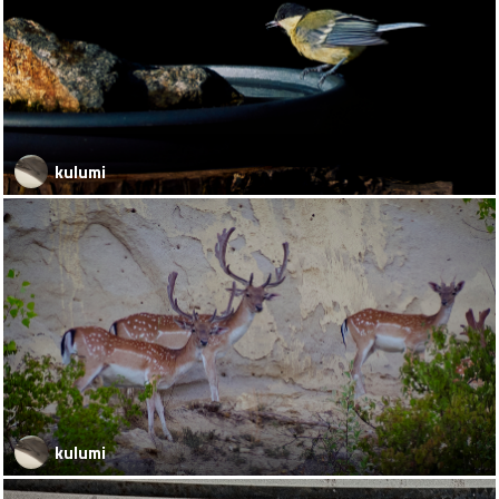
kulumi
kulumi