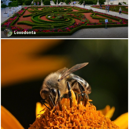
Loxodonta