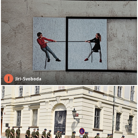
J
Jiri-Svoboda