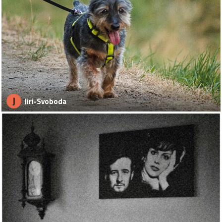
J
Jiri-Svoboda