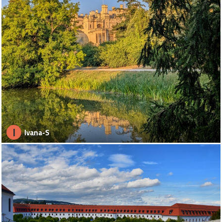
I
Ivana-S