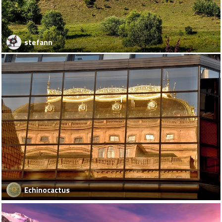
stefann
Echinocactus