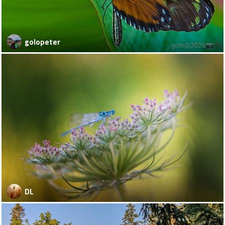
golopeter
DL