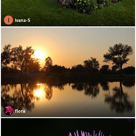
I
Ivana-S
flora