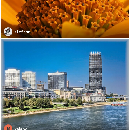
stefann
K
kajano