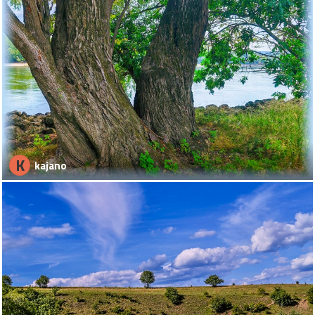
K
kajano