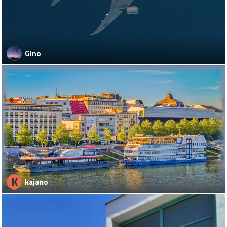
Gino
K
kajano