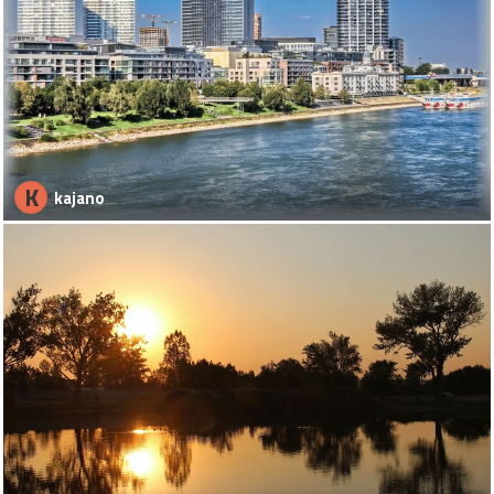
K
kajano