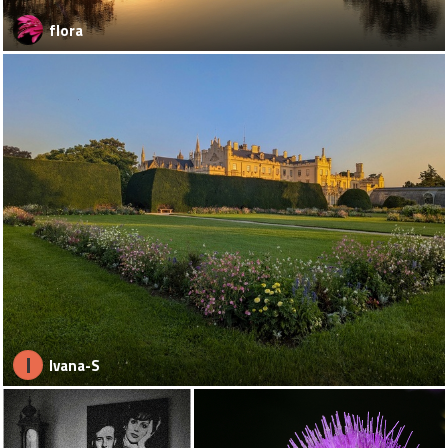
flora
I
Ivana-S