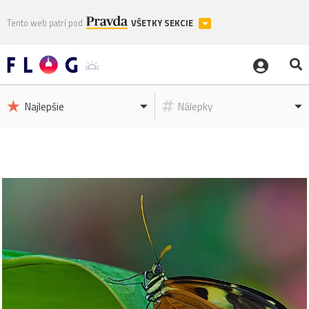
Tento web patrí pod
VŠETKY SEKCIE
Najlepšie
Nálepky