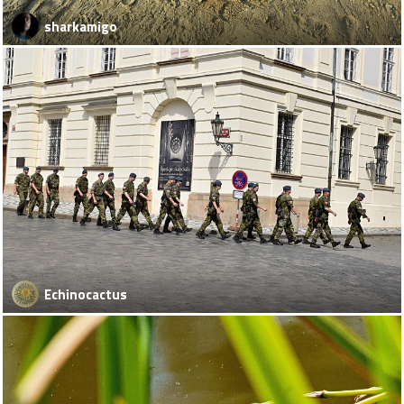
sharkamigo
Echinocactus