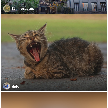
Echinocactus
dido