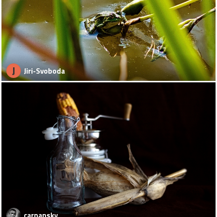
J
Jiri-Svoboda
carnansky