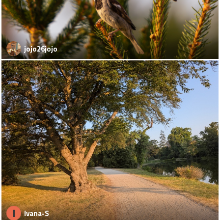
jojo26jojo
I
Ivana-S