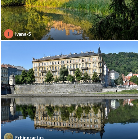
I
Ivana-S
Echinocactus