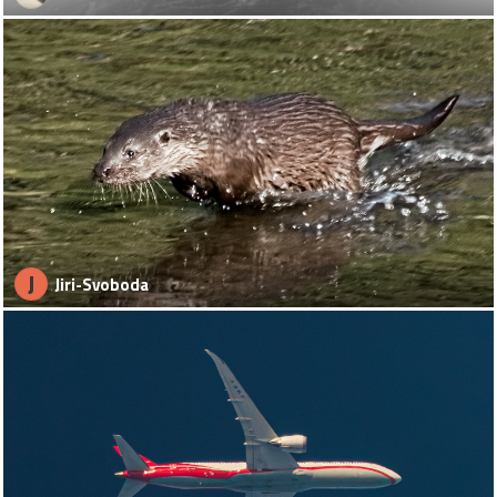
J
Jiri-Svoboda