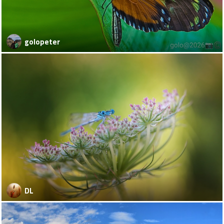
golopeter
DL