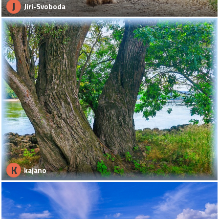
J
Jiri-Svoboda
K
kajano