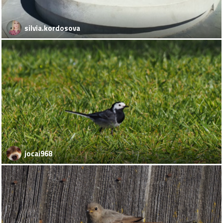
silvia.kordosova
jocai968