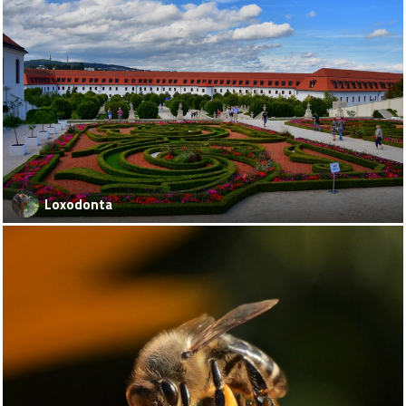
Loxodonta