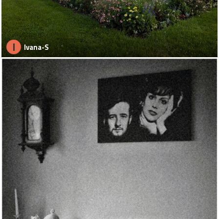
I
Ivana-S