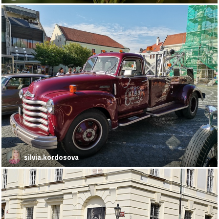
silvia.kordosova