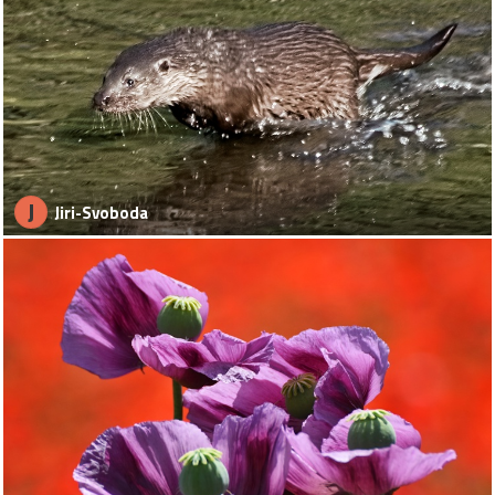
J
Jiri-Svoboda