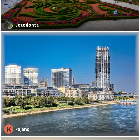
Loxodonta
K
kajano