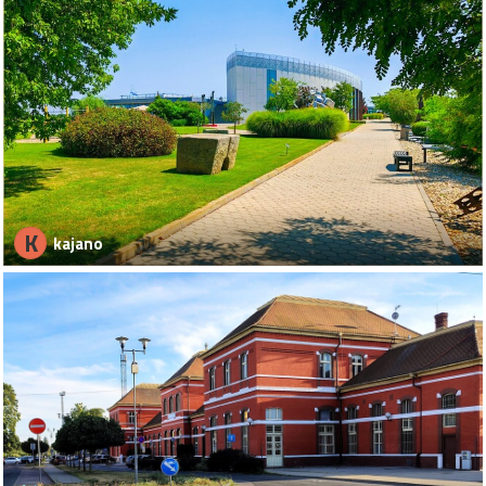
K
kajano