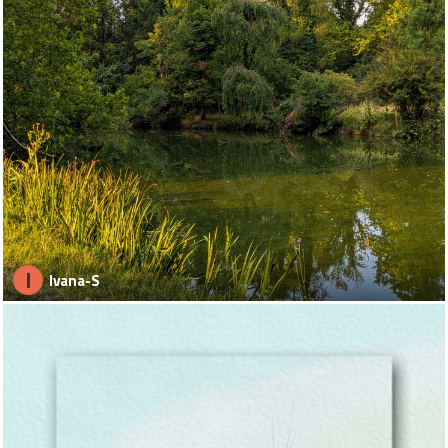
I
Ivana-S