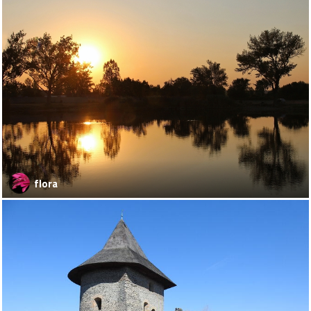
flora