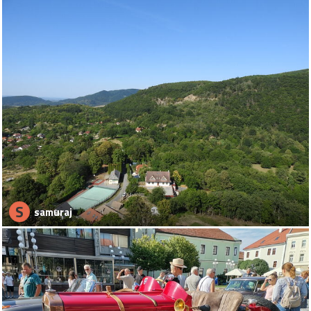
S
samuraj