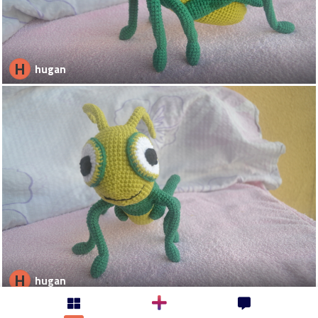
H
hugan
H
hugan