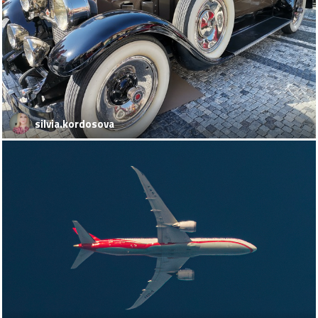
silvia.kordosova