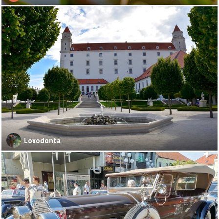
Loxodonta