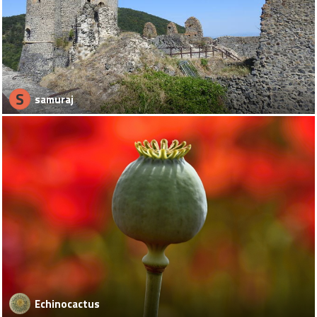
S
samuraj
Echinocactus