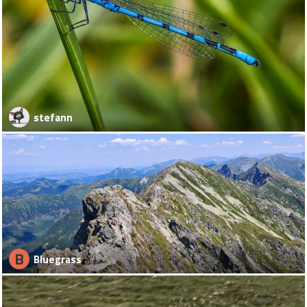
stefann
B
Bluegrass