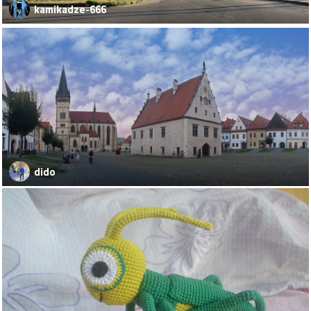
kamikadze-666
dido