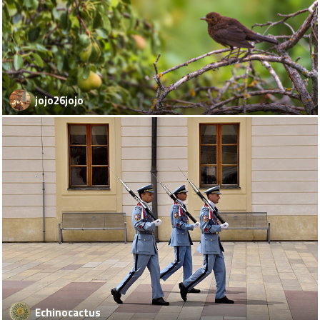
jojo26jojo
Echinocactus