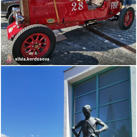
silvia.kordosova