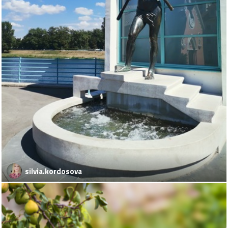
silvia.kordosova