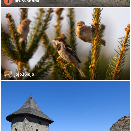
J
Jiri-Svoboda
jojo26jojo