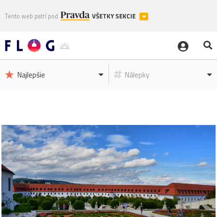
Tento web patrí pod
VŠETKY SEKCIE
Najlepšie
Nálepky