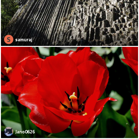
S
samuraj
Jano0626