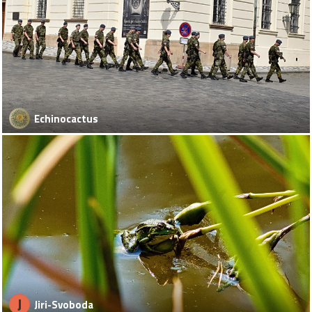
Echinocactus
J
Jiri-Svoboda