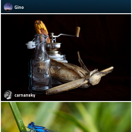
Gino
carnansky