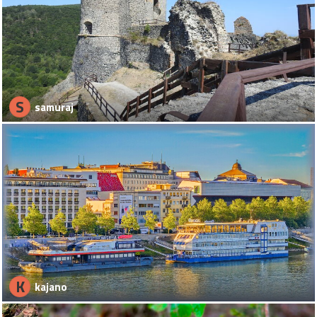
S
samuraj
K
kajano