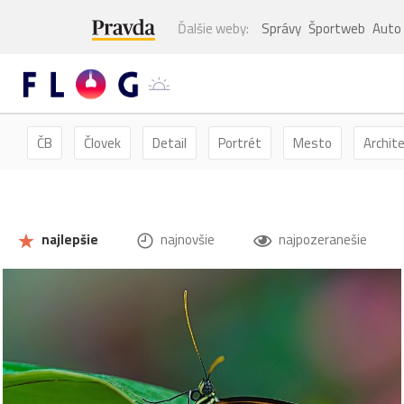
Ďalšie weby:
Správy
Športweb
Auto
ČB
Človek
Detail
Portrét
Mesto
Archit
Kvety
Kvet
Zátišie
Zvieratá
Hmyz
Mot
najlepšie
najnovšie
najpozeranešie