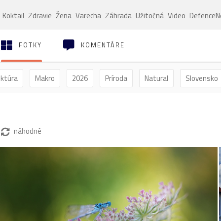
Koktail
Zdravie
Žena
Varecha
Záhrada
Užitočná
Video
Defence
FOTKY
KOMENTÁRE
ektúra
Makro
2026
Príroda
Natural
Slovensko
ýľ
Vtáctvo
Jar
Leto
Jeseň
Zima
náhodné