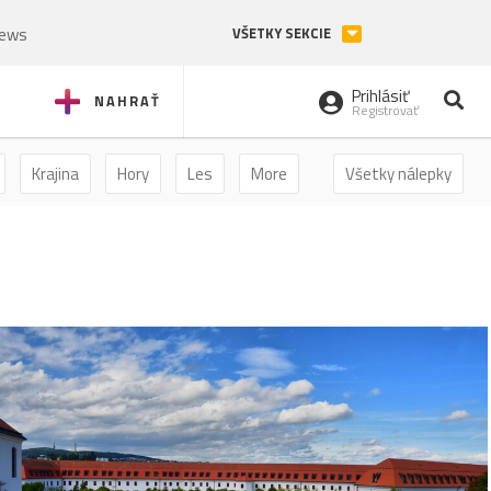
News
VŠETKY SEKCIE
Prihlásiť
NAHRAŤ
Registrovať
Krajina
Hory
Les
More
Všetky nálepky