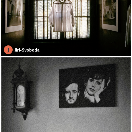
J
Jiri-Svoboda