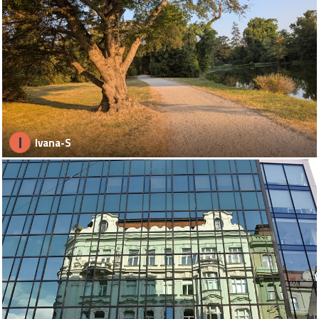
I
Ivana-S