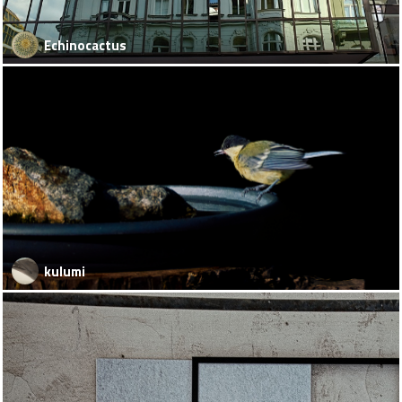
Echinocactus
kulumi