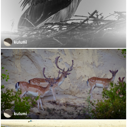
kulumi
kulumi