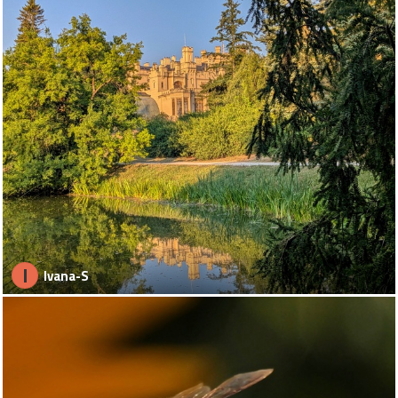
I
Ivana-S