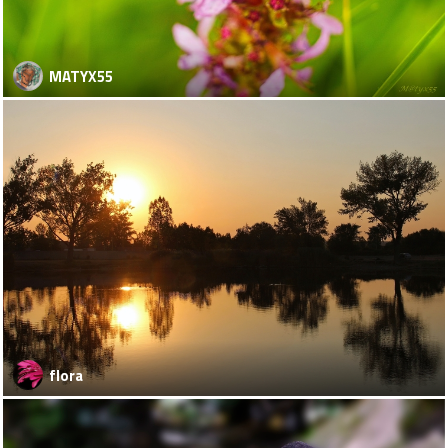
MATYX55
flora