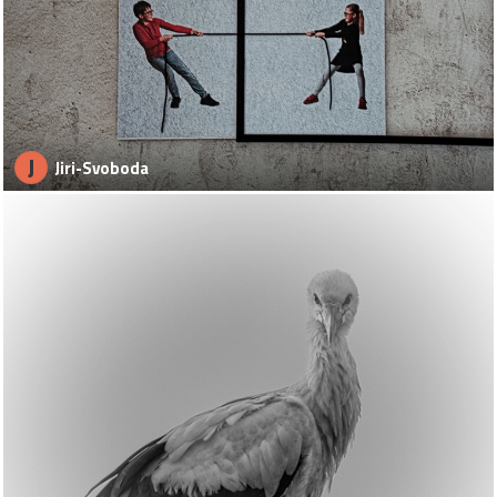
J
Jiri-Svoboda