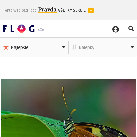
Tento web patrí pod
VŠETKY SEKCIE
Najlepšie
Nálepky