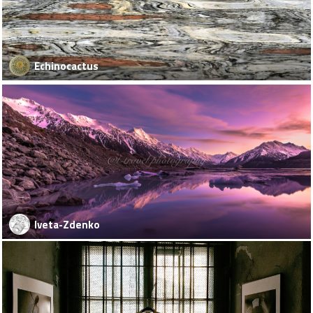
Echinocactus
Iveta-Zdenko