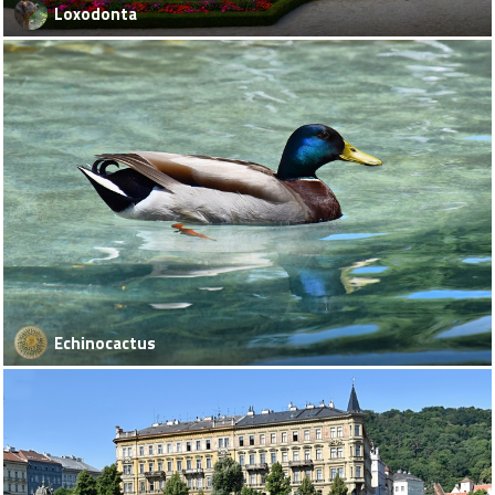
Loxodonta
Echinocactus