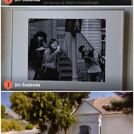
J
Jiri-Svoboda