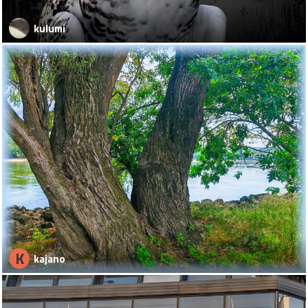
kulumi
K
kajano