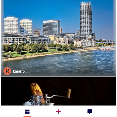
K
kajano