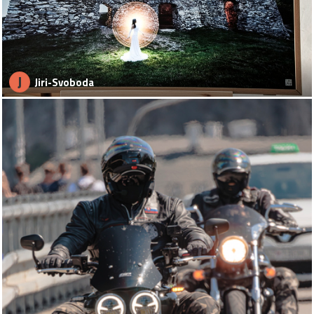
J
Jiri-Svoboda