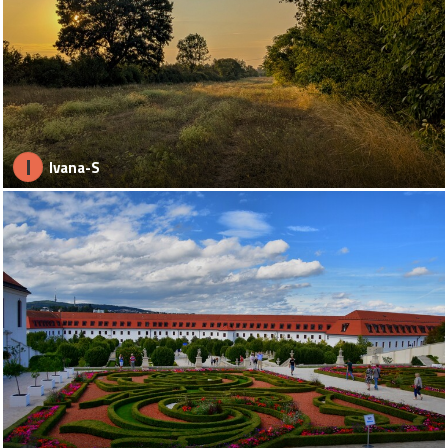
I
Ivana-S