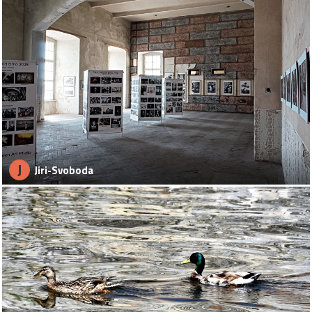
J
Jiri-Svoboda