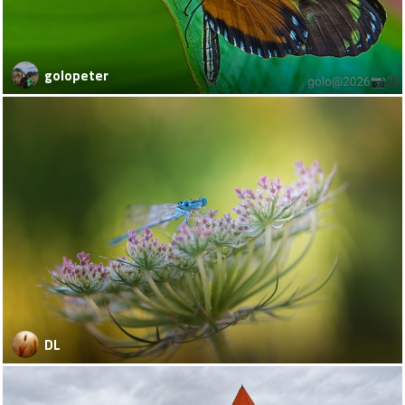
golopeter
DL