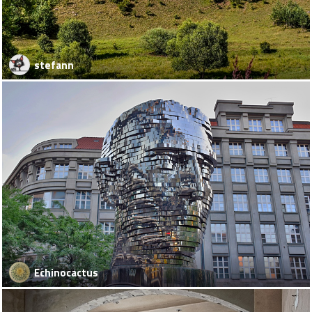
stefann
Echinocactus