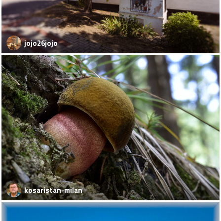
jojo26jojo
kosaristan-milan