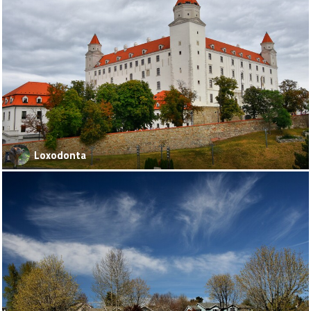
Loxodonta