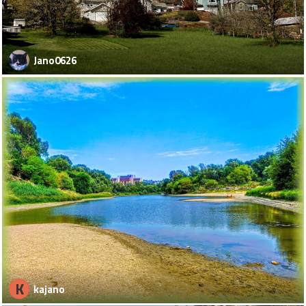
Jano0626
K
kajano