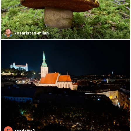
kosaristan-milan
C
charisma2