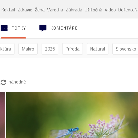
Koktail
Zdravie
Žena
Varecha
Záhrada
Užitočná
Video
Defence
FOTKY
KOMENTÁRE
ektúra
Makro
2026
Príroda
Natural
Slovensko
ýľ
Vtáctvo
Jar
Leto
Jeseň
Zima
náhodné