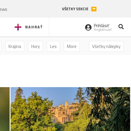
News
VŠETKY SEKCIE
Prihlásiť
NAHRAŤ
Registrovať
Krajina
Hory
Les
More
Všetky nálepky