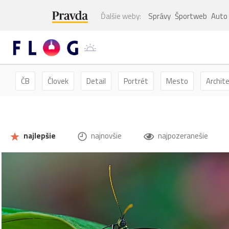
Ďalšie weby:
Správy
Športweb
Auto
ČB
Človek
Detail
Portrét
Mesto
Archit
Kvety
Kvet
Zátišie
Zvieratá
Hmyz
Mot
najlepšie
najnovšie
najpozeranešie