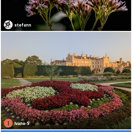
stefann
I
Ivana-S