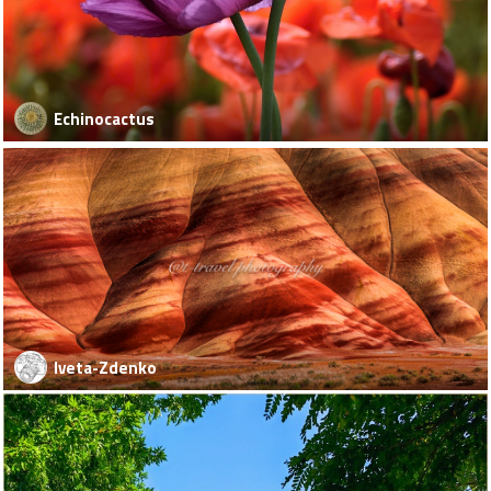
Echinocactus
Iveta-Zdenko