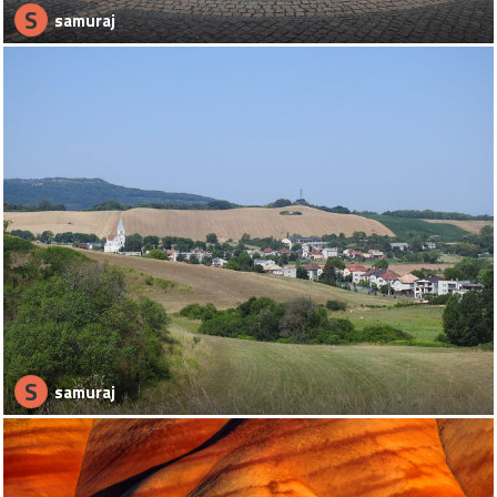
S
samuraj
S
samuraj