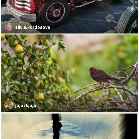
silvia.kordosova
jojo26jojo