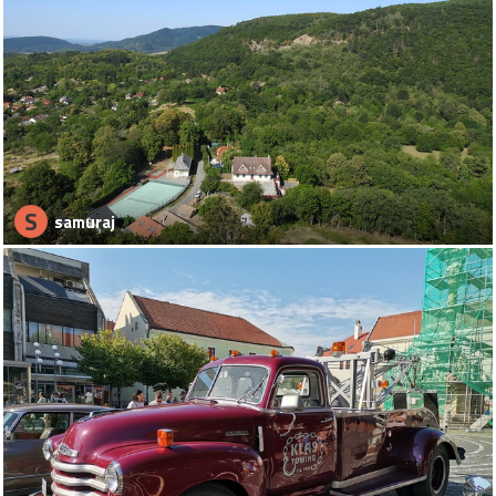
S
samuraj