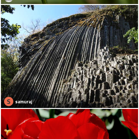
S
samuraj