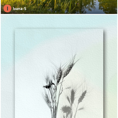
I
Ivana-S