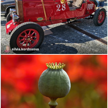
silvia.kordosova