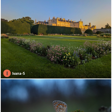
I
Ivana-S