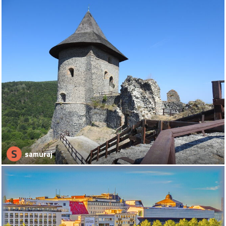
S
samuraj