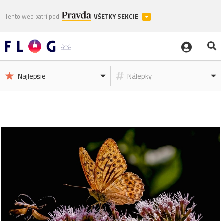
Tento web patrí pod
VŠETKY SEKCIE
Najlepšie
Nálepky