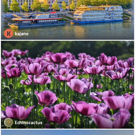
K
kajano
Echinocactus