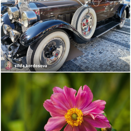
silvia.kordosova