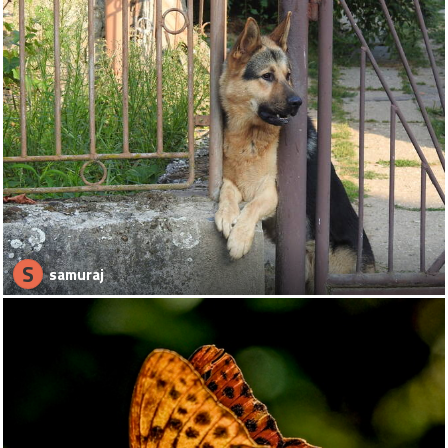
S
samuraj