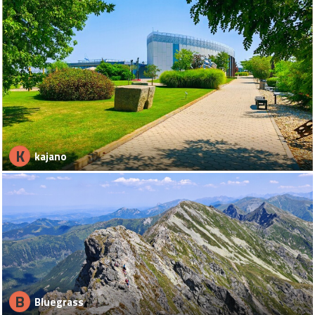
K
kajano
B
Bluegrass