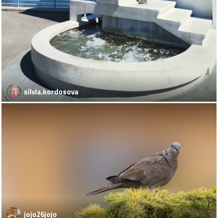
silvia.kordosova
jojo26jojo