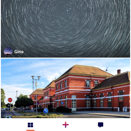
Gino
kamikadze-666