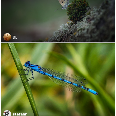
DL
stefann