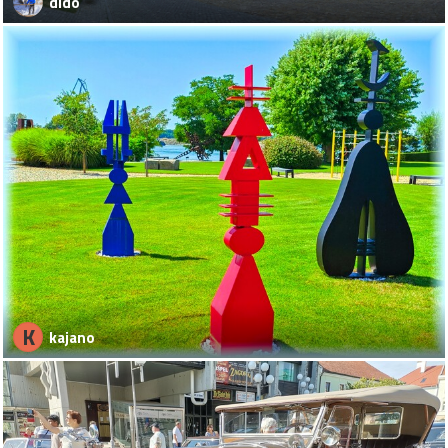
dido
K
kajano