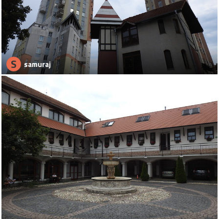
S
samuraj