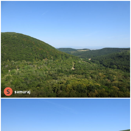
S
samuraj