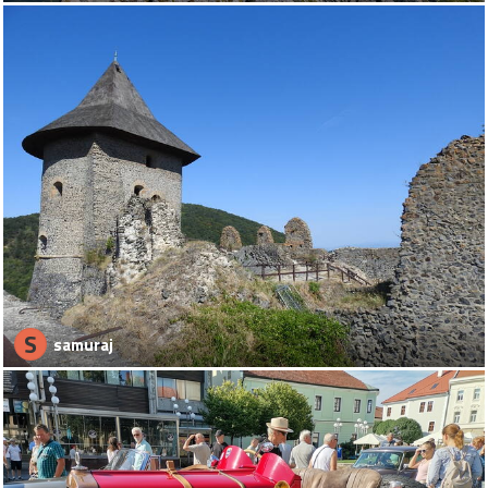
S
samuraj