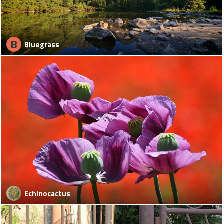
B
Bluegrass
Echinocactus