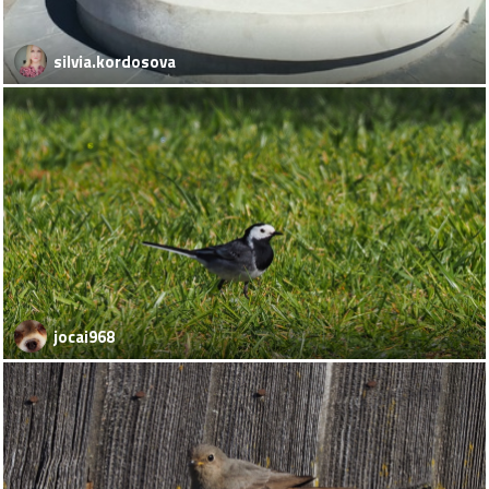
silvia.kordosova
jocai968