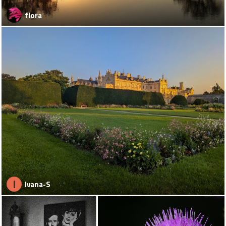
flora
I
Ivana-S