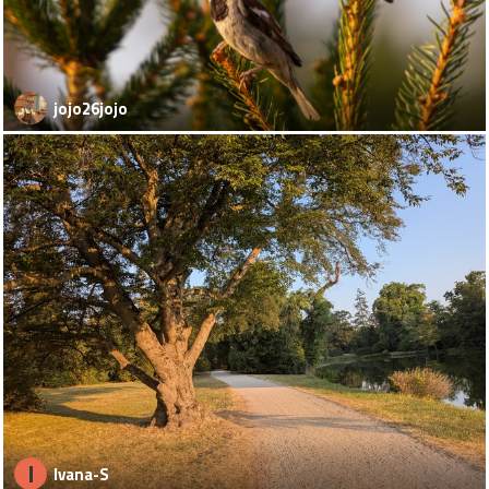
jojo26jojo
I
Ivana-S