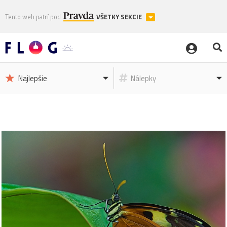
Tento web patrí pod
VŠETKY SEKCIE
Najlepšie
Nálepky