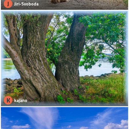
J
Jiri-Svoboda
K
kajano