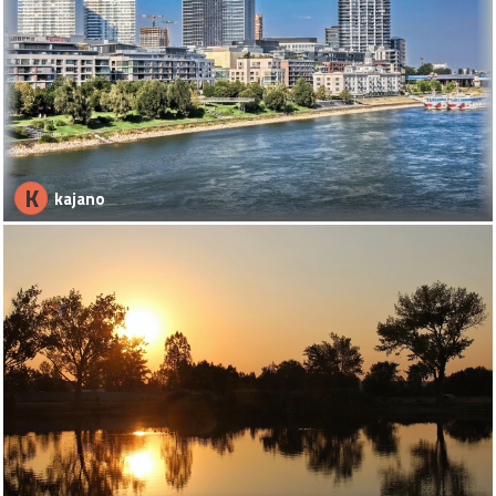
K
kajano