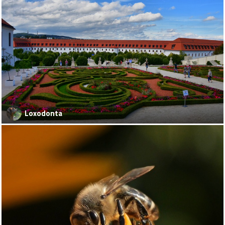
Loxodonta