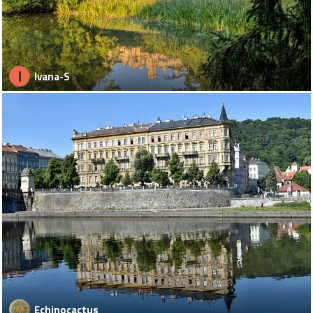
I
Ivana-S
Echinocactus