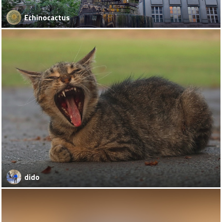
Echinocactus
dido