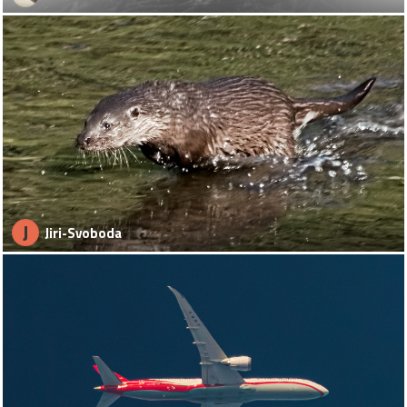
J
Jiri-Svoboda