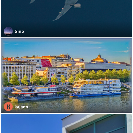
Gino
K
kajano