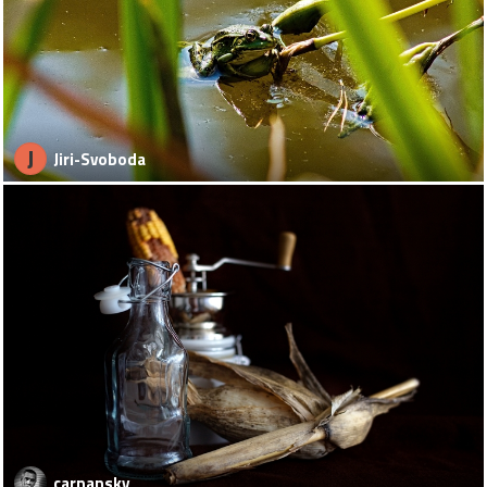
J
Jiri-Svoboda
carnansky