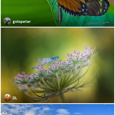
golopeter
DL