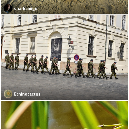
sharkamigo
Echinocactus