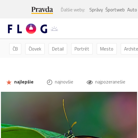
Ďalšie weby:
Správy
Športweb
Auto
ČB
Človek
Detail
Portrét
Mesto
Archit
Kvety
Kvet
Zátišie
Zvieratá
Hmyz
Mot
najlepšie
najnovšie
najpozeranešie