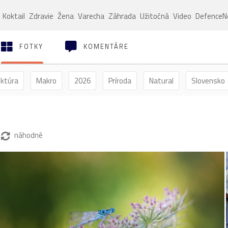
Koktail
Zdravie
Žena
Varecha
Záhrada
Užitočná
Video
Defence
FOTKY
KOMENTÁRE
ektúra
Makro
2026
Príroda
Natural
Slovensko
ýľ
Vtáctvo
Jar
Leto
Jeseň
Zima
náhodné