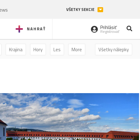
News
VŠETKY SEKCIE
Prihlásiť
NAHRAŤ
Registrovať
Krajina
Hory
Les
More
Všetky nálepky