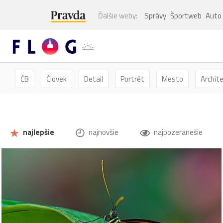
Ďalšie weby:
Správy
Športweb
Auto
ČB
Človek
Detail
Portrét
Mesto
Archit
Kvety
Kvet
Zátišie
Zvieratá
Hmyz
Mot
najlepšie
najnovšie
najpozeranešie