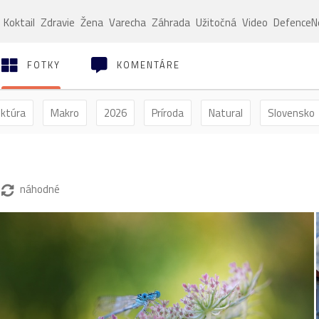
Koktail
Zdravie
Žena
Varecha
Záhrada
Užitočná
Video
Defence
FOTKY
KOMENTÁRE
ektúra
Makro
2026
Príroda
Natural
Slovensko
ýľ
Vtáctvo
Jar
Leto
Jeseň
Zima
náhodné