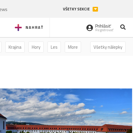
News
VŠETKY SEKCIE
Prihlásiť
NAHRAŤ
Registrovať
Krajina
Hory
Les
More
Všetky nálepky