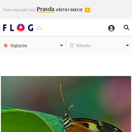
Tento web patrí pod
VŠETKY SEKCIE
Najlepšie
Nálepky