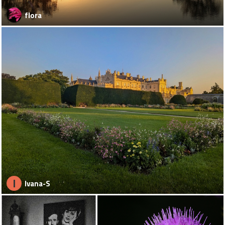
flora
I
Ivana-S