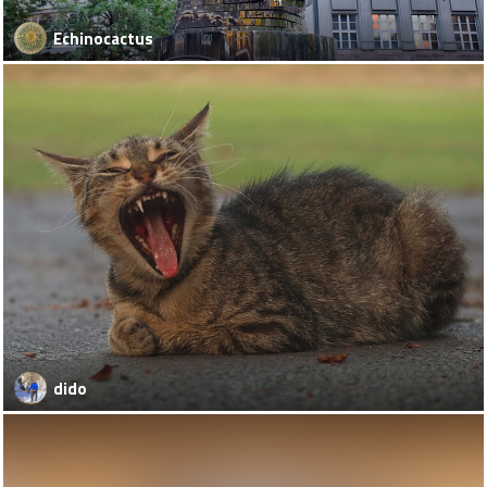
Echinocactus
dido