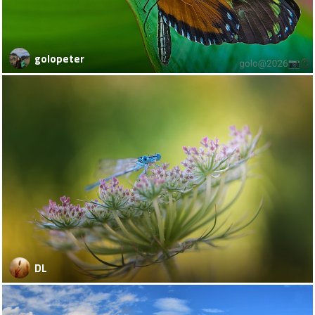
golopeter
DL