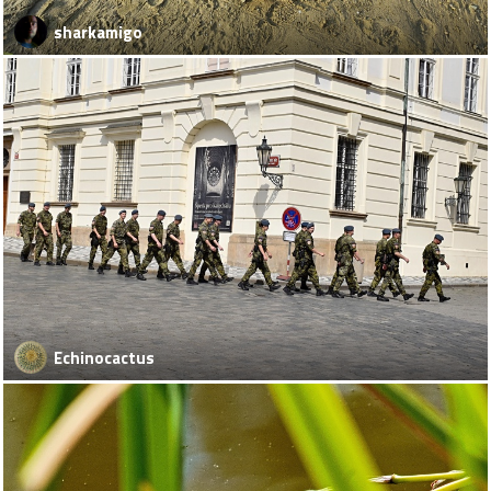
sharkamigo
Echinocactus