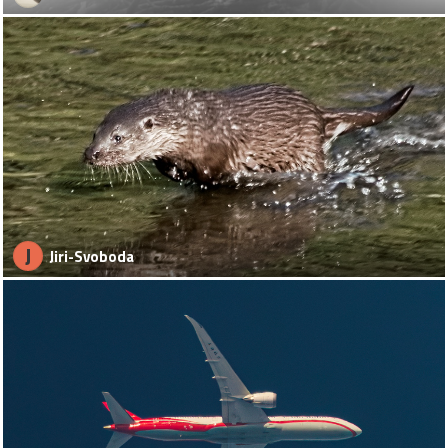
J
Jiri-Svoboda