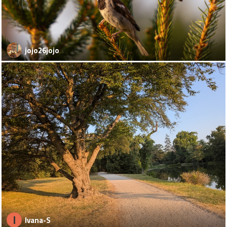
jojo26jojo
I
Ivana-S