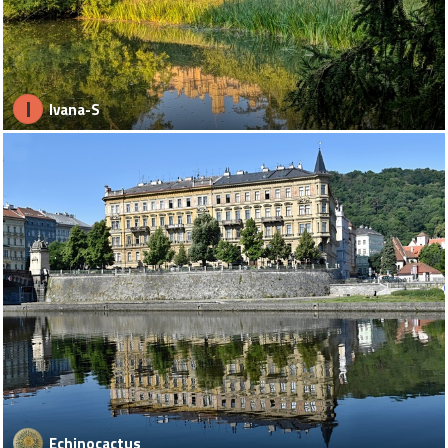
I
Ivana-S
Echinocactus