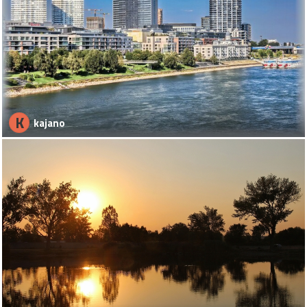
K
kajano