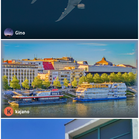
Gino
K
kajano