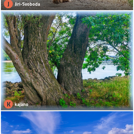
J
Jiri-Svoboda
K
kajano