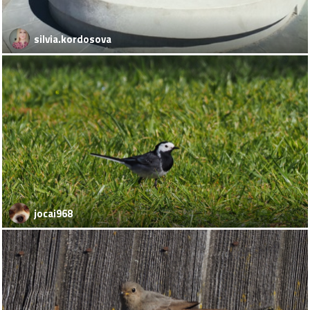
silvia.kordosova
jocai968