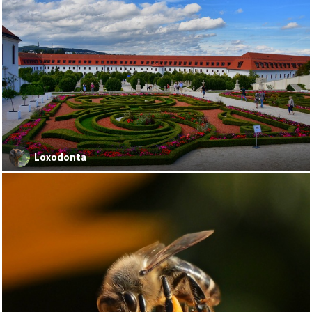
Loxodonta