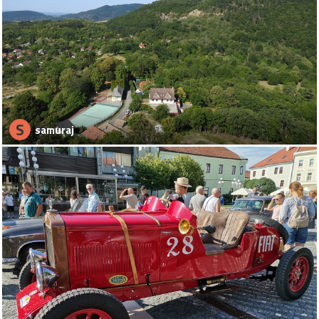
S
samuraj