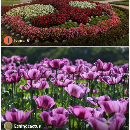
I
Ivana-S
Echinocactus