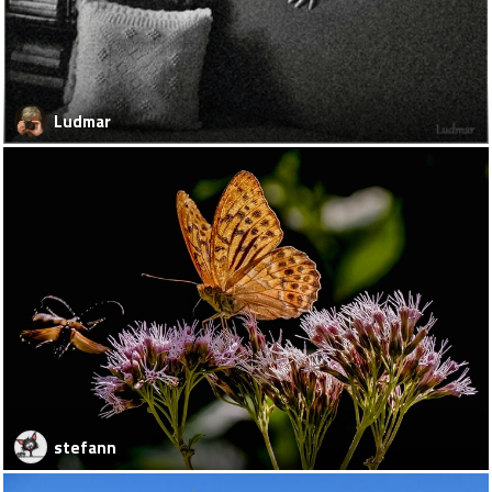
Ludmar
stefann