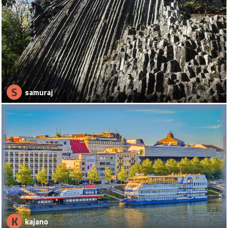
S
samuraj
K
kajano