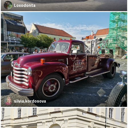
Loxodonta
silvia.kordosova