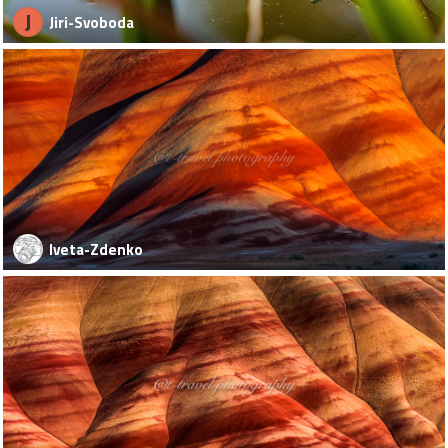
J
Jiri-Svoboda
Iveta-Zdenko