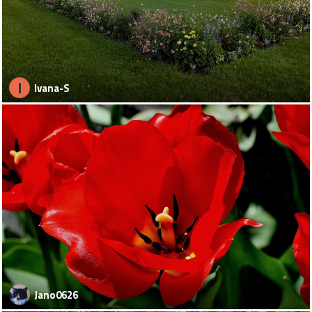
I
Ivana-S
Jano0626