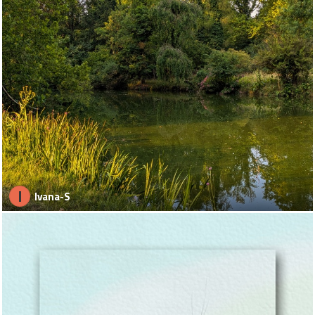
I
Ivana-S