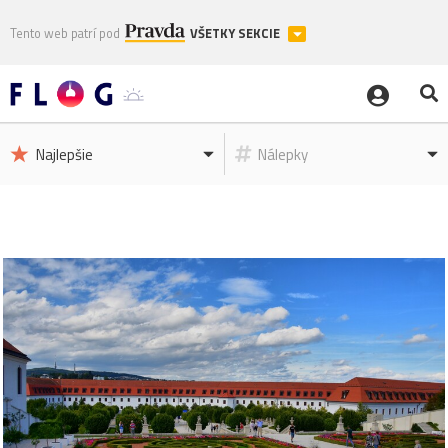
Tento web patrí pod
VŠETKY SEKCIE
Najlepšie
Nálepky