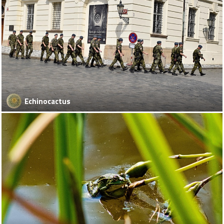
Echinocactus