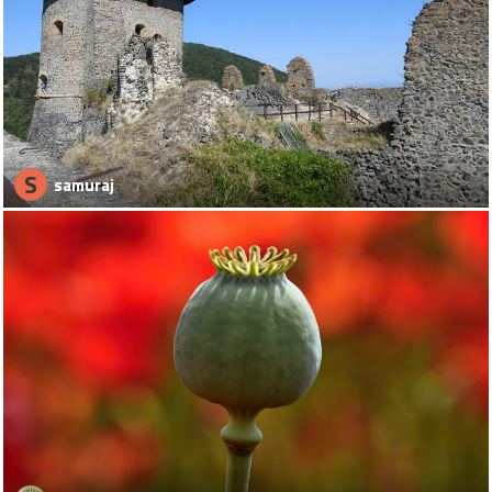
S
samuraj