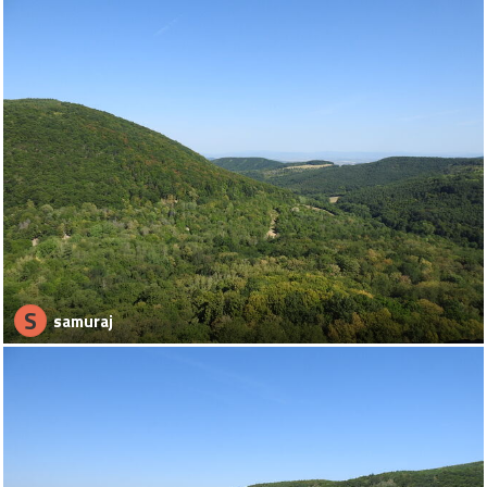
S
samuraj