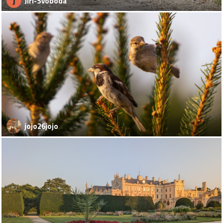
J
Jiri-Svoboda
jojo26jojo