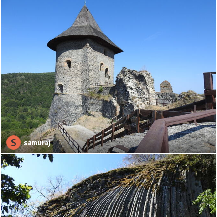
S
samuraj