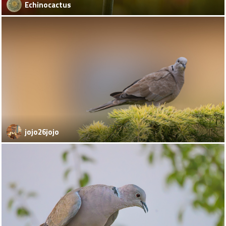
Echinocactus
jojo26jojo