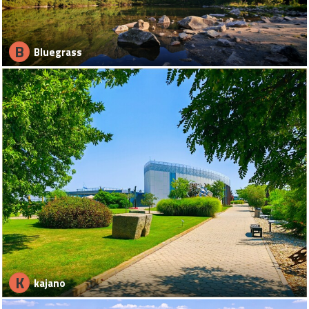
B
Bluegrass
K
kajano