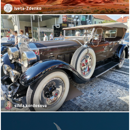
Iveta-Zdenko
silvia.kordosova