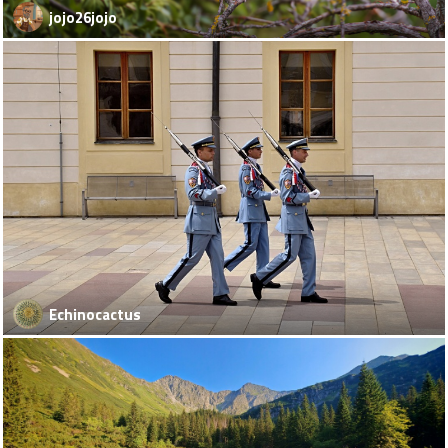
jojo26jojo
Echinocactus