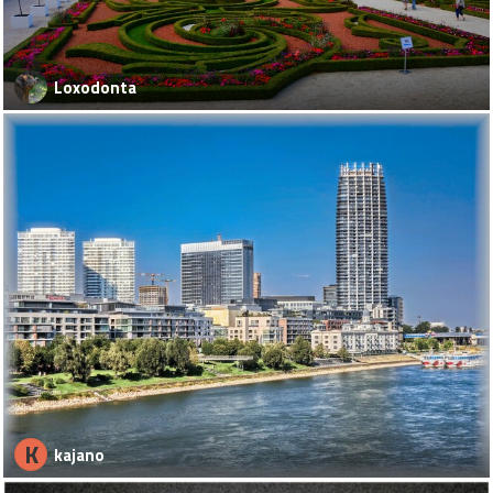
Loxodonta
K
kajano