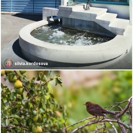
silvia.kordosova