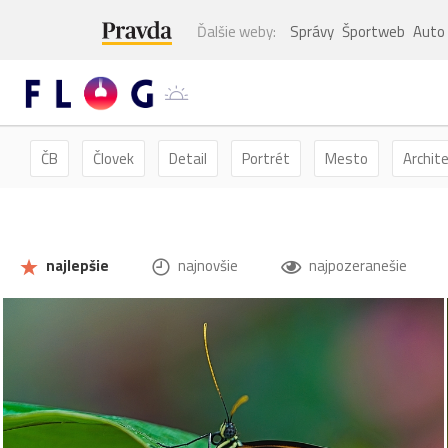
Ďalšie weby:
Správy
Športweb
Auto
ČB
Človek
Detail
Portrét
Mesto
Archit
Kvety
Kvet
Zátišie
Zvieratá
Hmyz
Mot
najlepšie
najnovšie
najpozeranešie