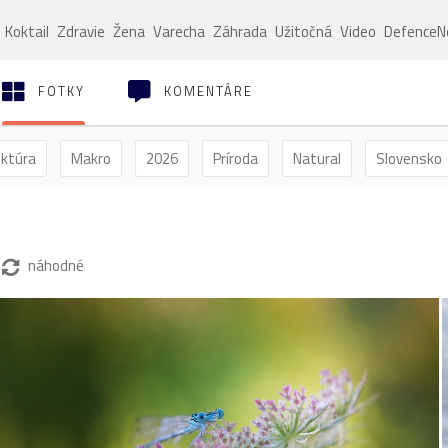
Koktail
Zdravie
Žena
Varecha
Záhrada
Užitočná
Video
Defence
FOTKY
KOMENTÁRE
ektúra
Makro
2026
Príroda
Natural
Slovensko
ýľ
Vtáctvo
Jar
Leto
Jeseň
Zima
náhodné