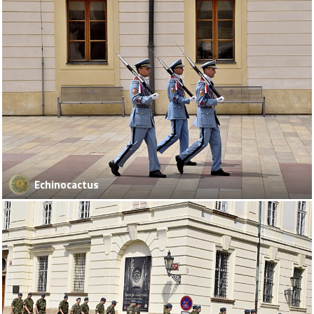
Echinocactus