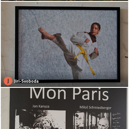
J
Jiri-Svoboda