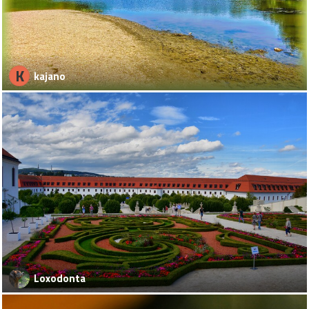
K
kajano
Loxodonta