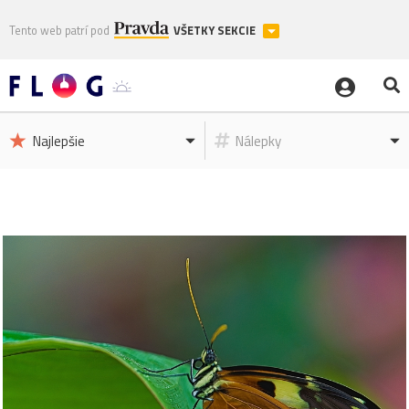
Tento web patrí pod
VŠETKY SEKCIE
Najlepšie
Nálepky