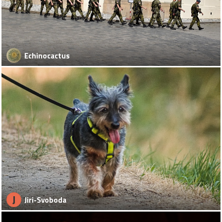
Echinocactus
J
Jiri-Svoboda