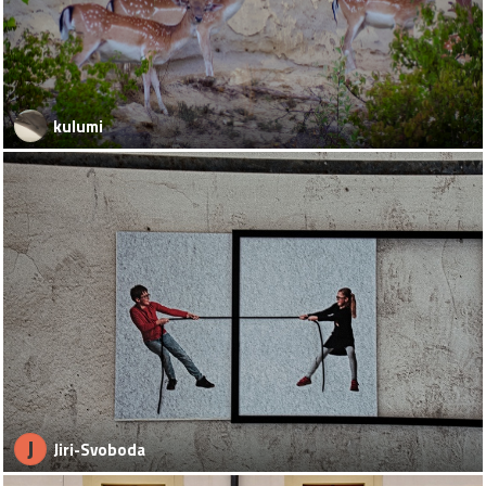
kulumi
J
Jiri-Svoboda