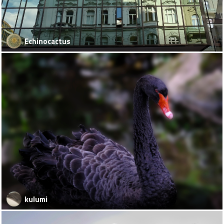
Echinocactus
kulumi