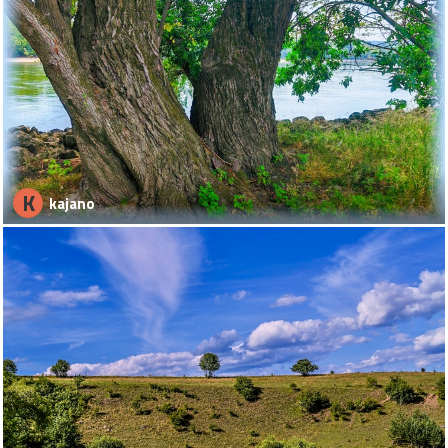
K
kajano