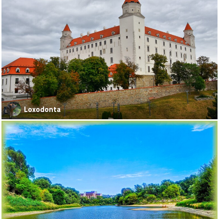
Loxodonta