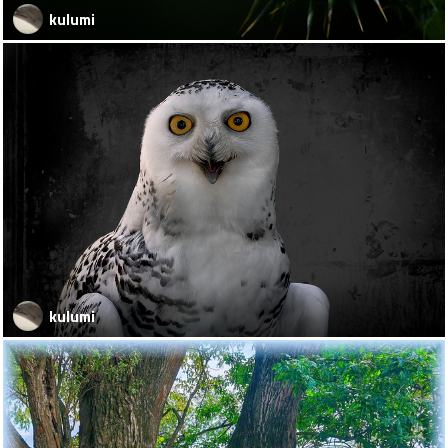
kulumi
kulumi