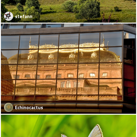
stefann
Echinocactus