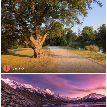
I
Ivana-S