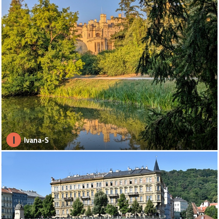
I
Ivana-S