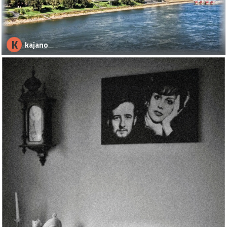
K
kajano