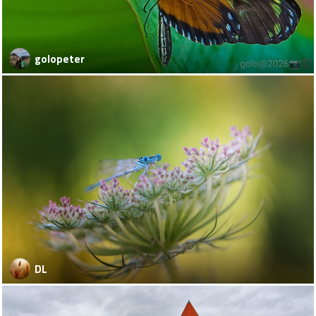
golopeter
DL