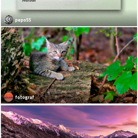
pepo55
fotograf