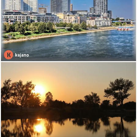
K
kajano