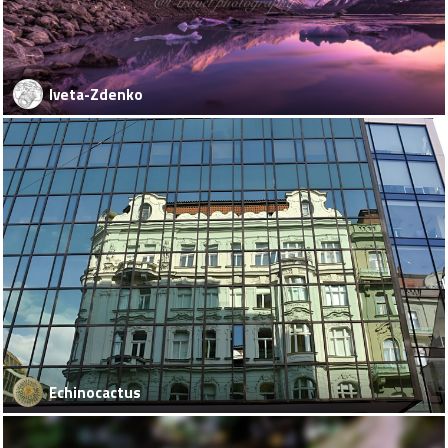
Iveta-Zdenko
Echinocactus