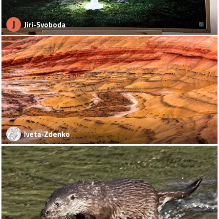
J
Jiri-Svoboda
Iveta-Zdenko