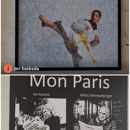
J
Jiri-Svoboda