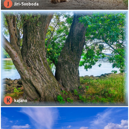
J
Jiri-Svoboda
K
kajano