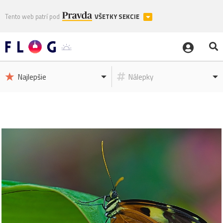
Tento web patrí pod
VŠETKY SEKCIE
Najlepšie
Nálepky