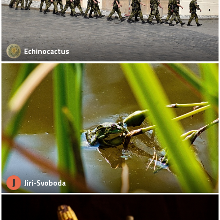
Echinocactus
J
Jiri-Svoboda