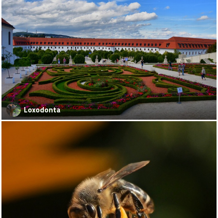
Loxodonta