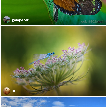
golopeter
DL