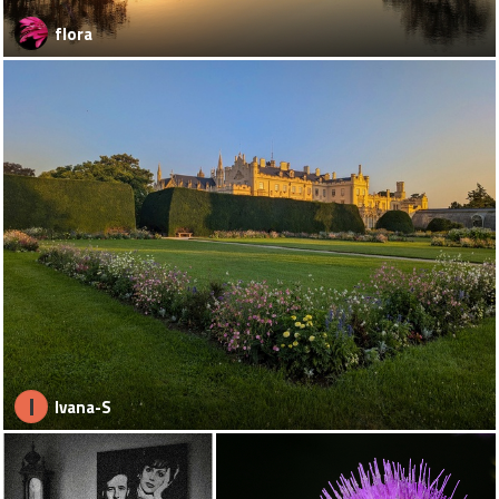
flora
I
Ivana-S