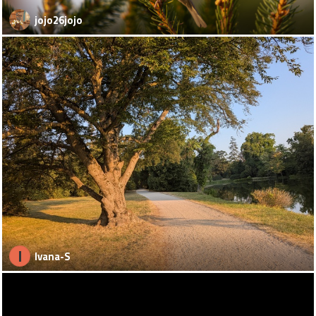
jojo26jojo
I
Ivana-S