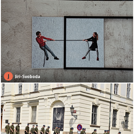
J
Jiri-Svoboda