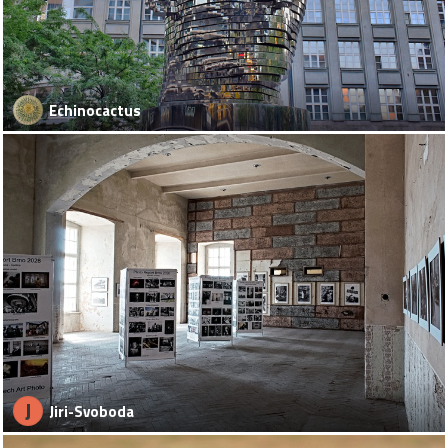
Echinocactus
J
Jiri-Svoboda