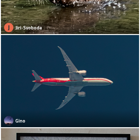
J
Jiri-Svoboda
Gino