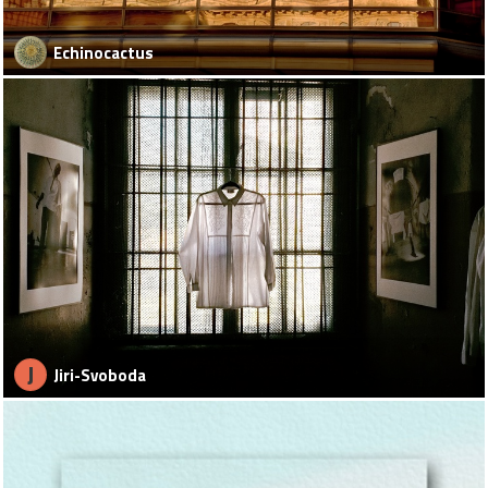
Echinocactus
J
Jiri-Svoboda