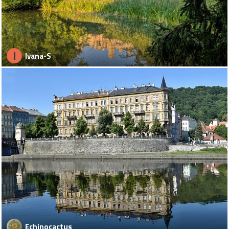
I
Ivana-S
Echinocactus