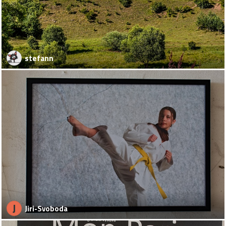
stefann
J
Jiri-Svoboda