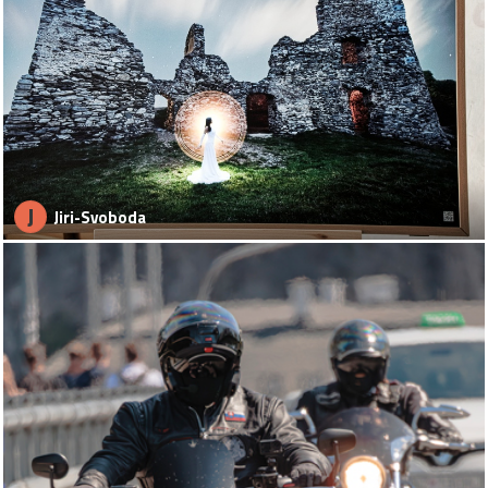
J
Jiri-Svoboda