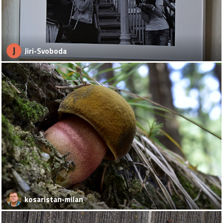
J
Jiri-Svoboda
kosaristan-milan