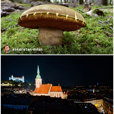
kosaristan-milan