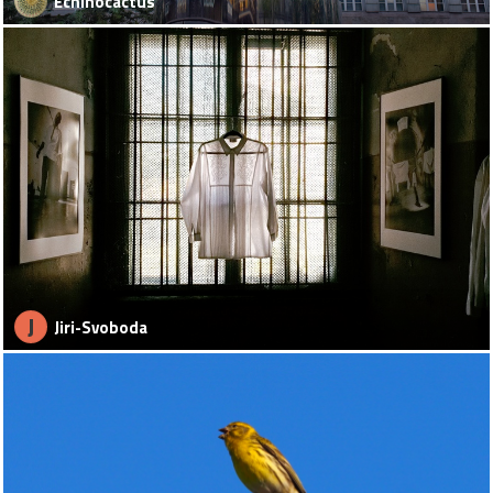
Echinocactus
J
Jiri-Svoboda