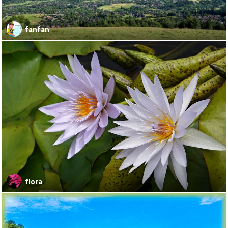
fanfan
flora