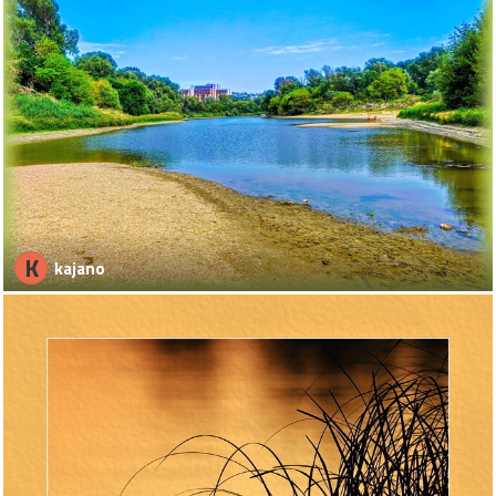
K
kajano