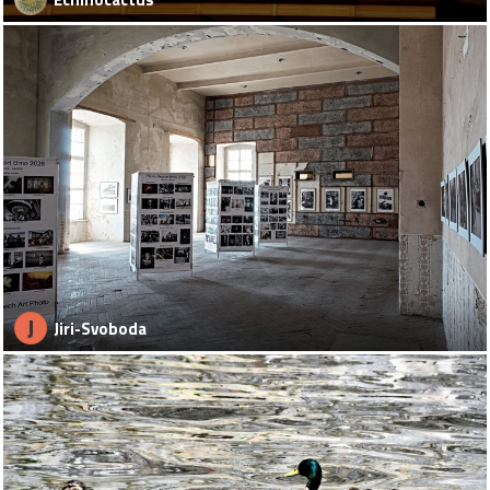
J
Jiri-Svoboda