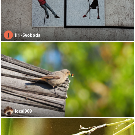
J
Jiri-Svoboda
jocai968