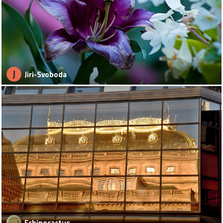
J
Jiri-Svoboda
Echinocactus