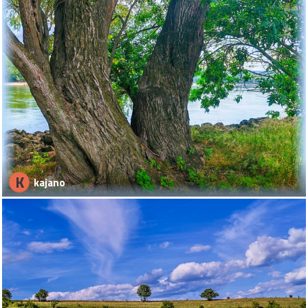
K
kajano