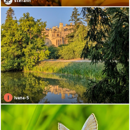
stefann
I
Ivana-S