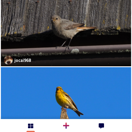
jocai968