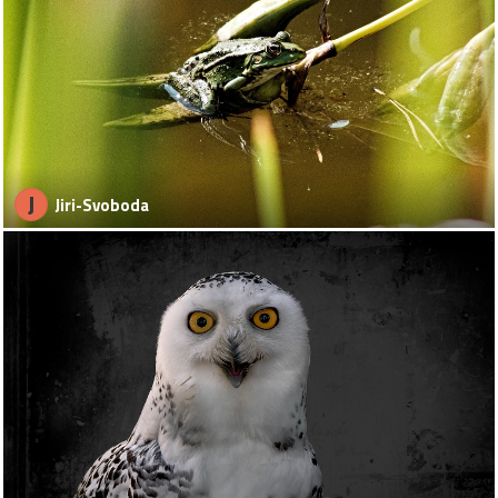
J
Jiri-Svoboda