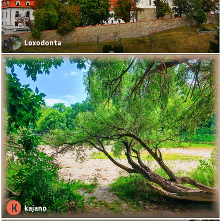
Loxodonta
K
kajano