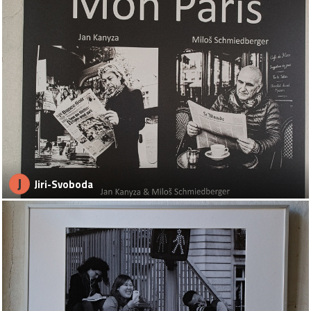
J
Jiri-Svoboda