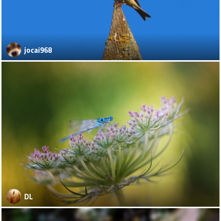
jocai968
DL