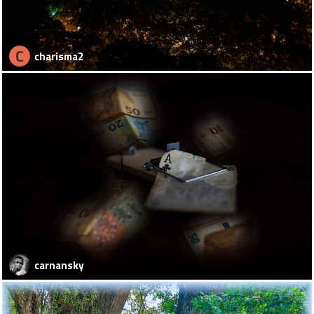
C
charisma2
carnansky