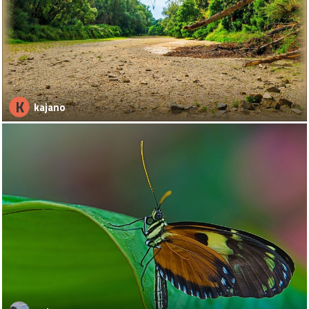
K
kajano