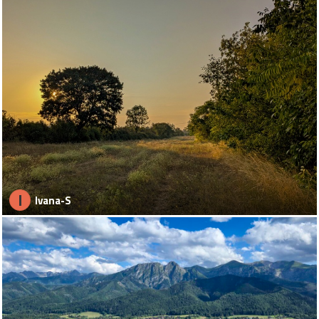
I
Ivana-S