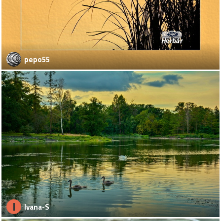
pepo55
I
Ivana-S