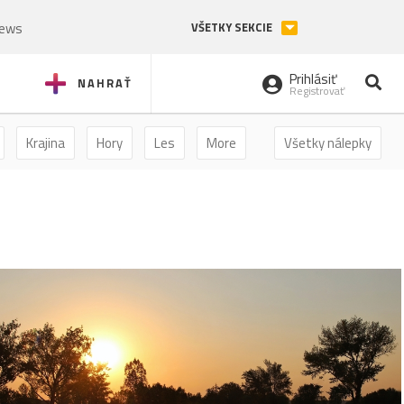
News
VŠETKY SEKCIE
Prihlásiť
NAHRAŤ
Registrovať
Krajina
Hory
Les
More
Všetky nálepky