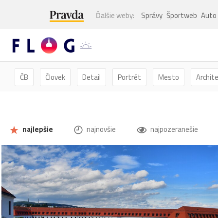
Ďalšie weby:
Správy
Športweb
Auto
ČB
Človek
Detail
Portrét
Mesto
Archit
Kvety
Kvet
Zátišie
Zvieratá
Hmyz
Mot
najlepšie
najnovšie
najpozeranešie