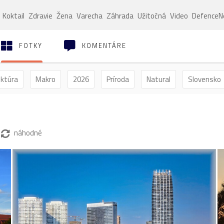
Koktail
Zdravie
Žena
Varecha
Záhrada
Užitočná
Video
Defence
FOTKY
KOMENTÁRE
ektúra
Makro
2026
Príroda
Natural
Slovensko
ýľ
Vtáctvo
Jar
Leto
Jeseň
Zima
náhodné