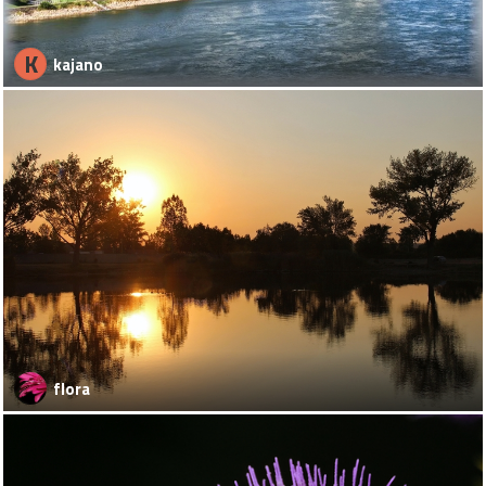
K
kajano
flora