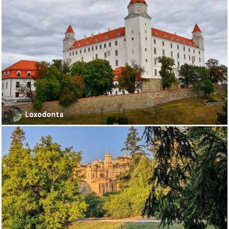
Loxodonta