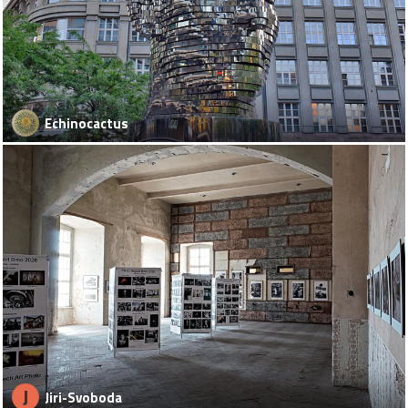
Echinocactus
J
Jiri-Svoboda