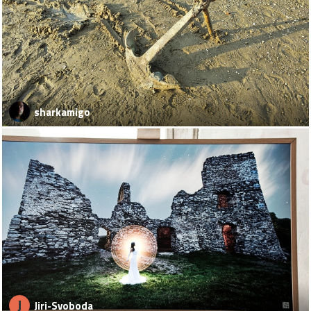
sharkamigo
J
Jiri-Svoboda