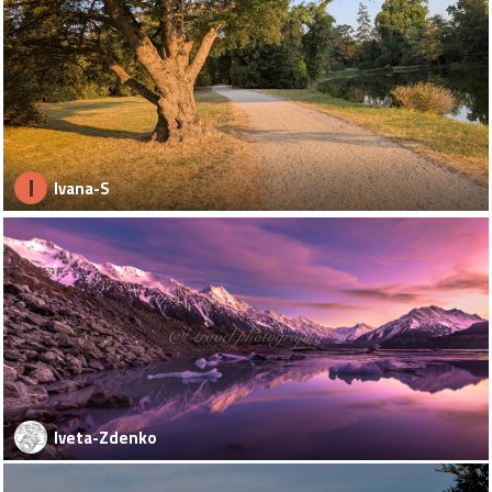
I
Ivana-S
Iveta-Zdenko