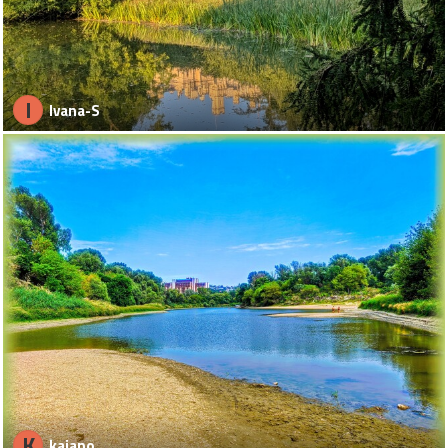
I
Ivana-S
K
kajano