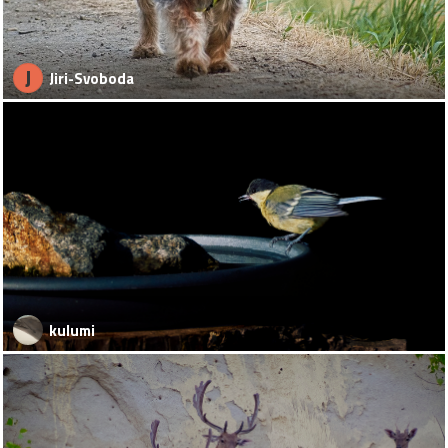
J
Jiri-Svoboda
kulumi