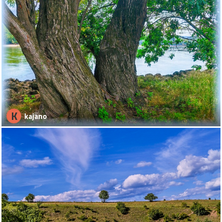
K
kajano