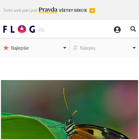
Tento web patrí pod
VŠETKY SEKCIE
Najlepšie
Nálepky