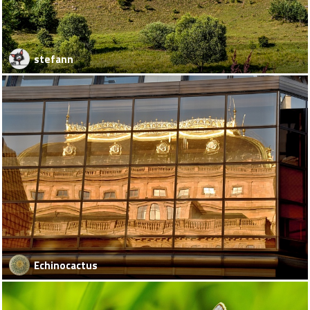
stefann
Echinocactus