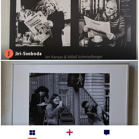
J
Jiri-Svoboda