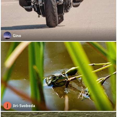
Gino
J
Jiri-Svoboda