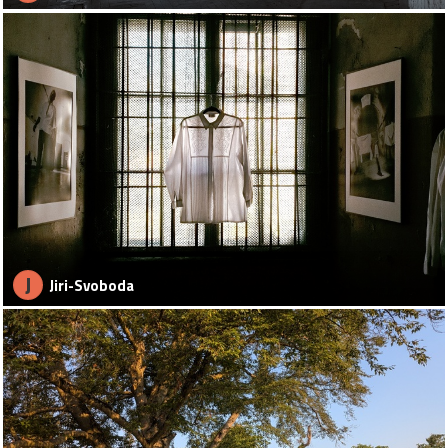
J
Jiri-Svoboda