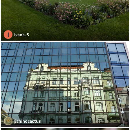
I
Ivana-S
Echinocactus