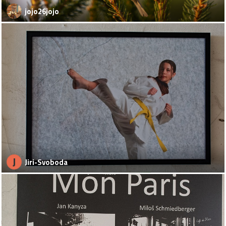
jojo26jojo
J
Jiri-Svoboda