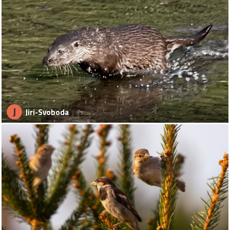
J
Jiri-Svoboda