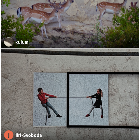
kulumi
J
Jiri-Svoboda