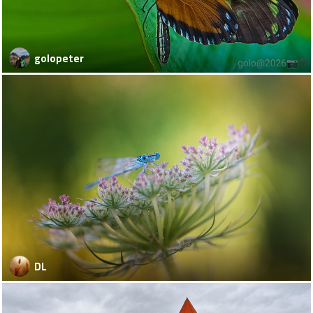
golopeter
DL