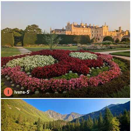
I
Ivana-S