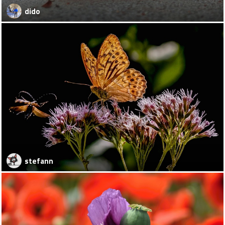
dido
stefann