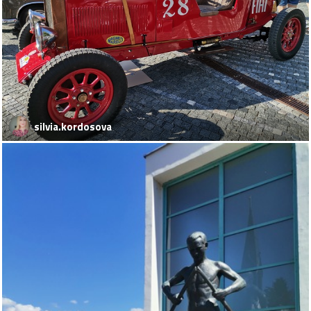
silvia.kordosova