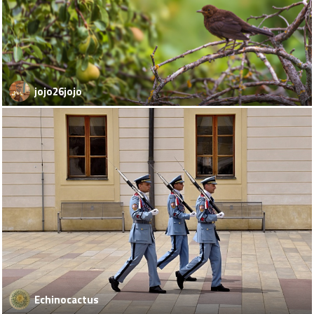
jojo26jojo
Echinocactus