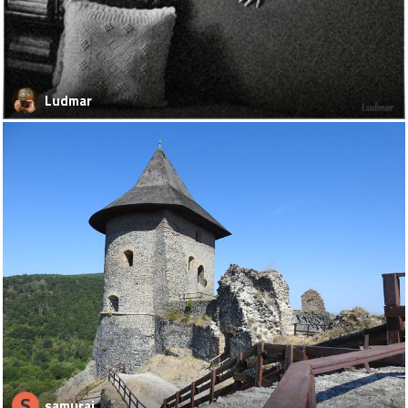
Ludmar
S
samuraj