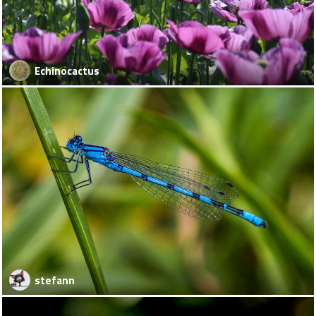
Echinocactus
stefann