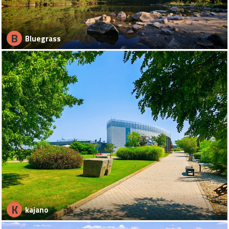
B
Bluegrass
K
kajano