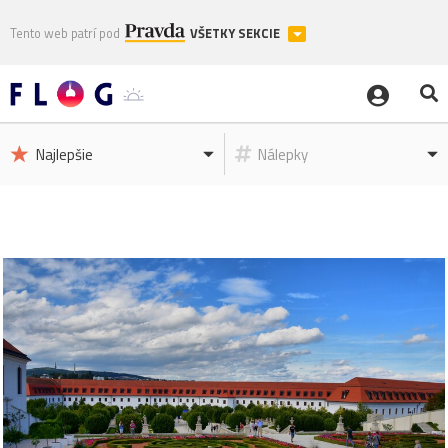
Tento web patrí pod
VŠETKY SEKCIE
Najlepšie
Nálepky