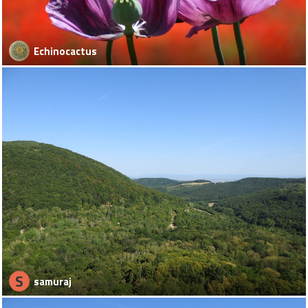
Echinocactus
S
samuraj