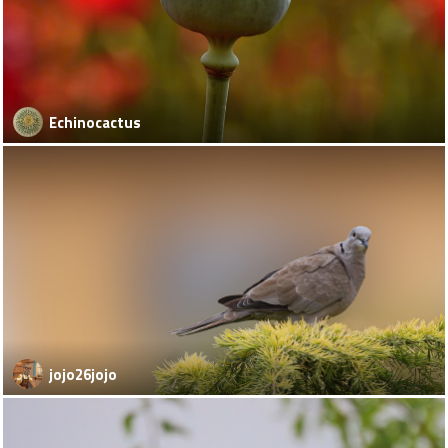
Echinocactus
jojo26jojo