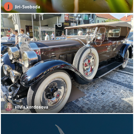
J
Jiri-Svoboda
silvia.kordosova