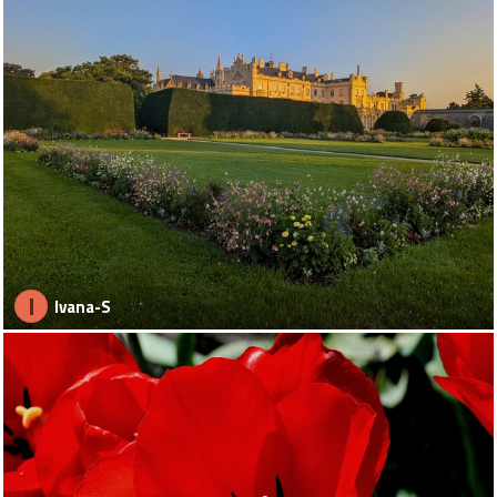
I
Ivana-S