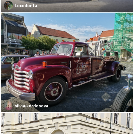
Loxodonta
silvia.kordosova