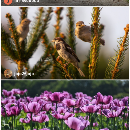
J
Jiri-Svoboda
jojo26jojo