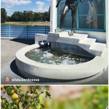
silvia.kordosova