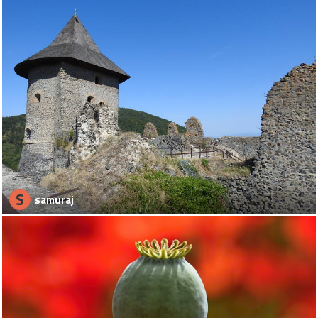
S
samuraj