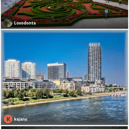
Loxodonta
K
kajano