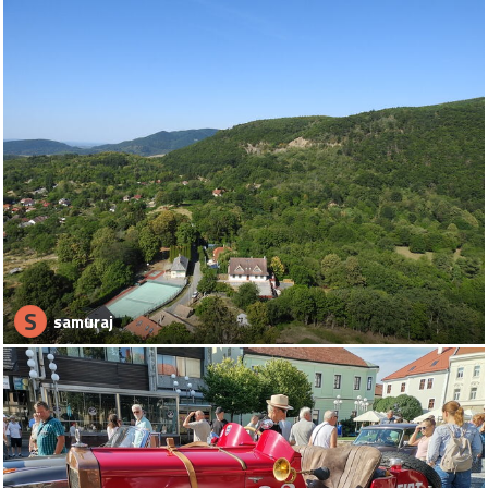
S
samuraj