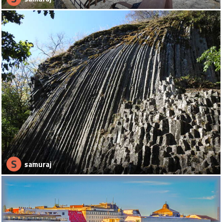
S
samuraj