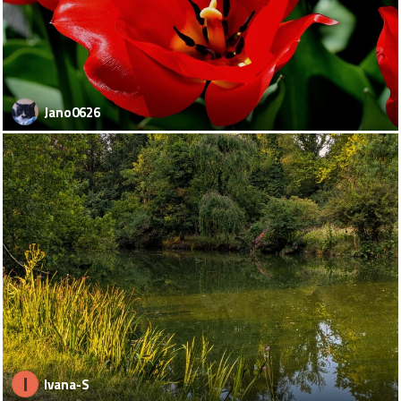
Jano0626
I
Ivana-S