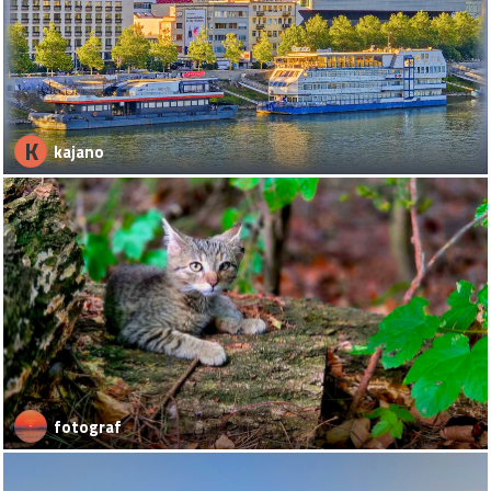
K
kajano
fotograf