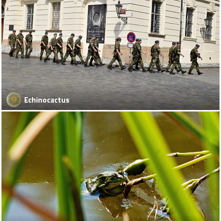
Echinocactus