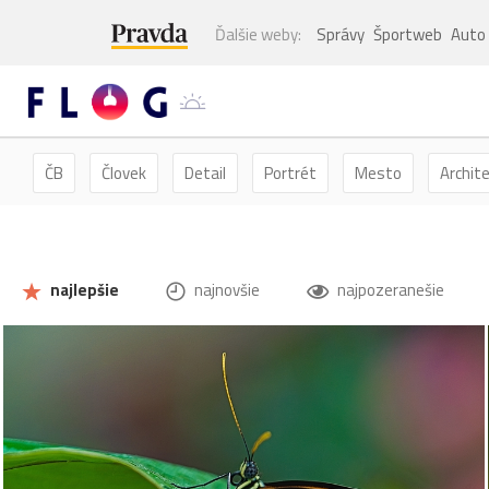
Ďalšie weby:
Správy
Športweb
Auto
ČB
Človek
Detail
Portrét
Mesto
Archit
Kvety
Kvet
Zátišie
Zvieratá
Hmyz
Mot
najlepšie
najnovšie
najpozeranešie