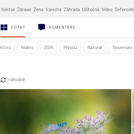
Koktail
Zdravie
Žena
Varecha
Záhrada
Užitočná
Video
Defence
FOTKY
KOMENTÁRE
ektúra
Makro
2026
Príroda
Natural
Slovensko
ýľ
Vtáctvo
Jar
Leto
Jeseň
Zima
náhodné