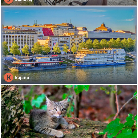
K
kajano