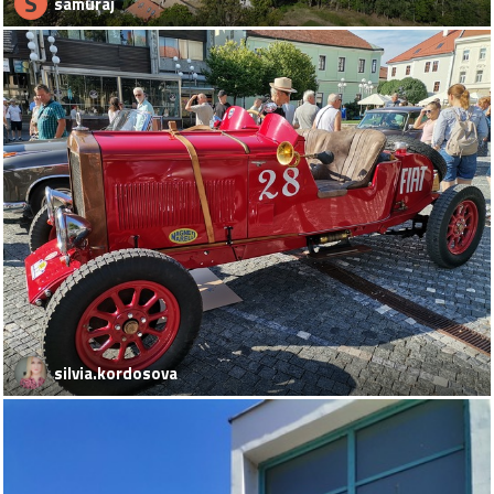
S
samuraj
silvia.kordosova