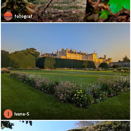
fotograf
I
Ivana-S