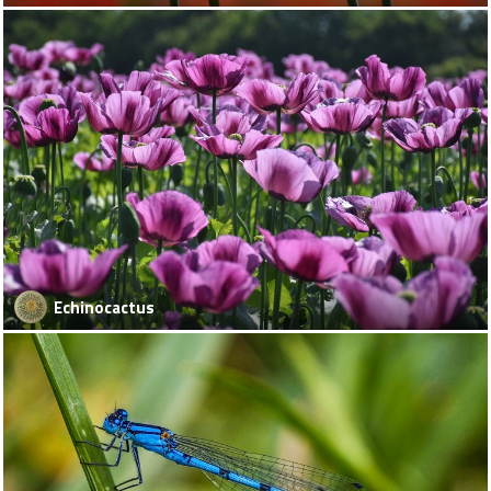
Echinocactus