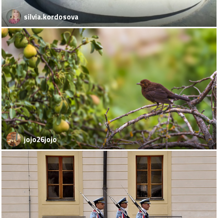
silvia.kordosova
jojo26jojo