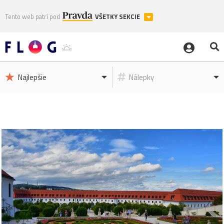
Tento web patrí pod
VŠETKY SEKCIE
Najlepšie
Nálepky