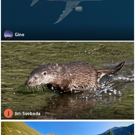
Gino
J
Jiri-Svoboda