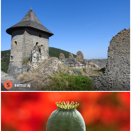
S
samuraj