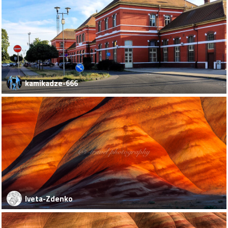
kamikadze-666
Iveta-Zdenko