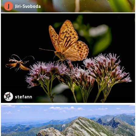
J
Jiri-Svoboda
stefann