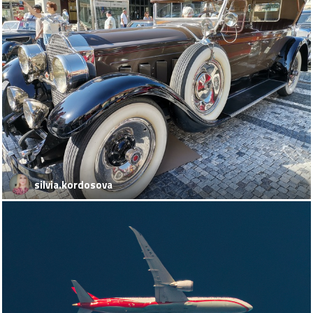
silvia.kordosova