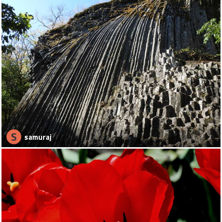
S
samuraj