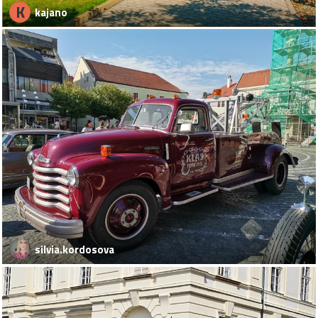
K
kajano
silvia.kordosova