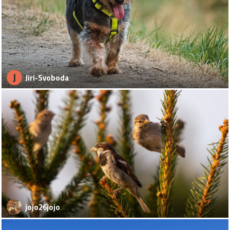
J
Jiri-Svoboda
jojo26jojo