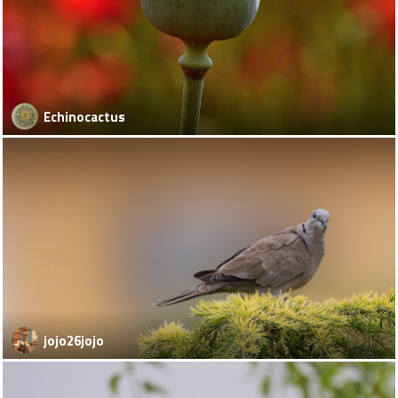
Echinocactus
jojo26jojo