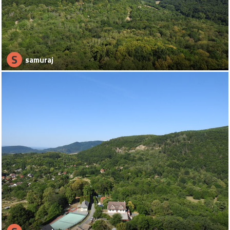
S
samuraj