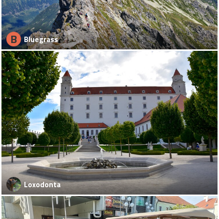
B
Bluegrass
Loxodonta