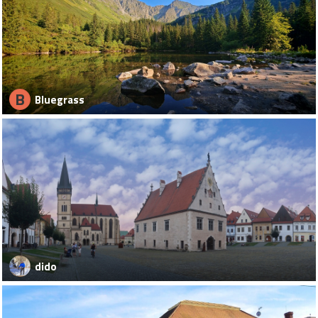
B
Bluegrass
dido