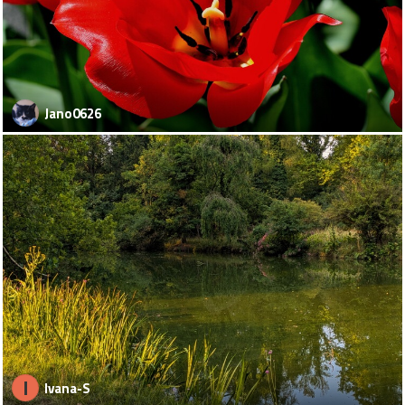
Jano0626
I
Ivana-S