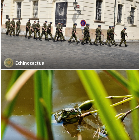
Echinocactus