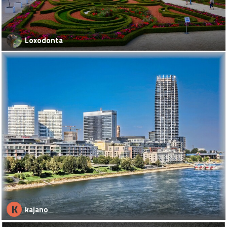
Loxodonta
K
kajano