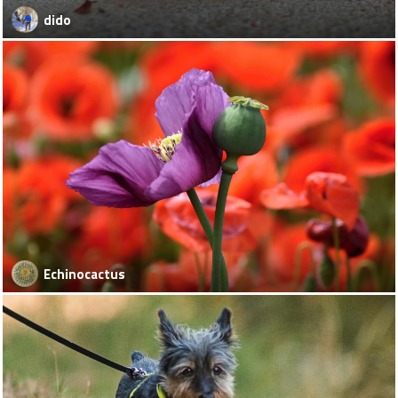
dido
Echinocactus