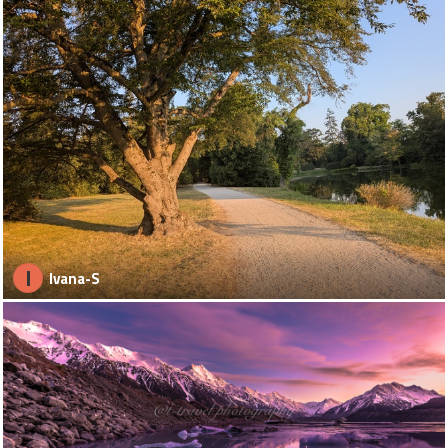
I
Ivana-S