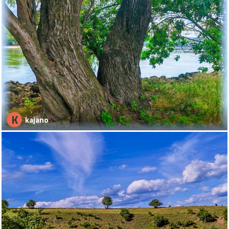
K
kajano