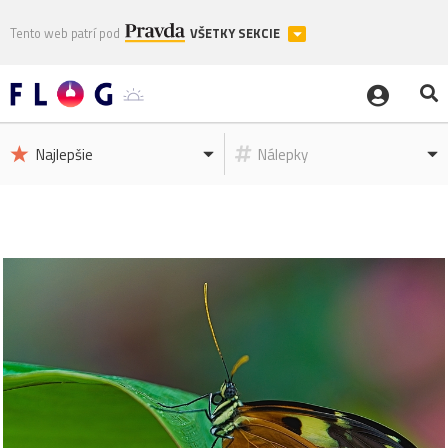
Tento web patrí pod
VŠETKY SEKCIE
Najlepšie
Nálepky