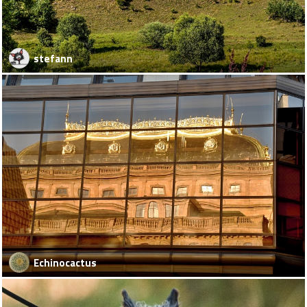
stefann
Echinocactus