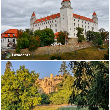
Loxodonta