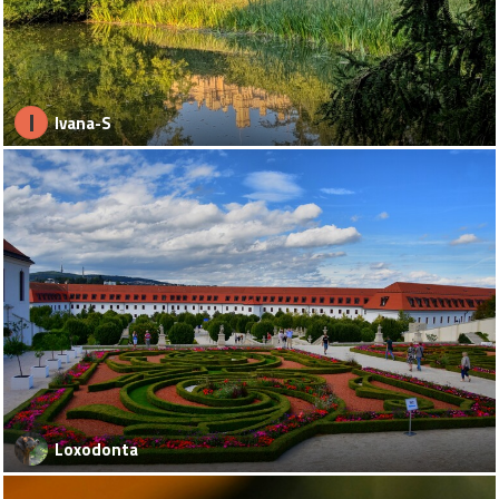
I
Ivana-S
Loxodonta