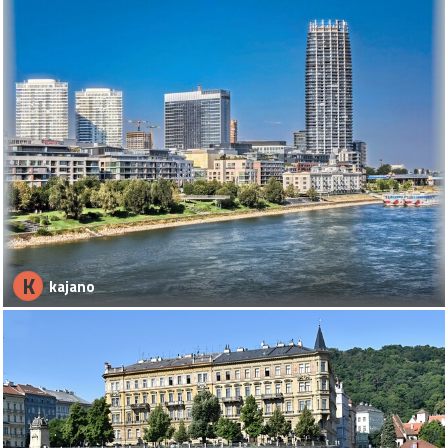
K
kajano