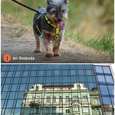
J
Jiri-Svoboda