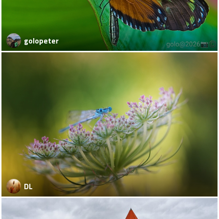
golopeter
DL