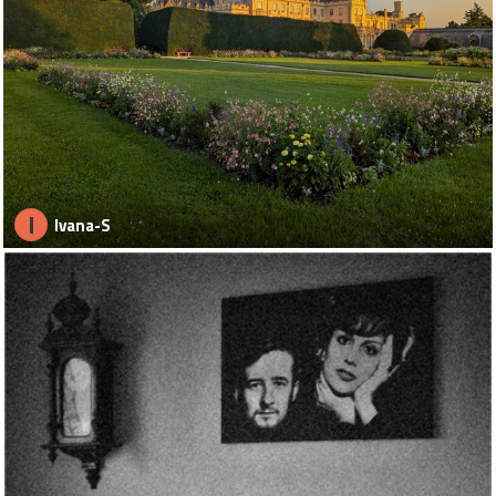
I
Ivana-S