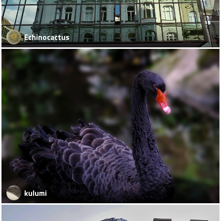
Echinocactus
kulumi