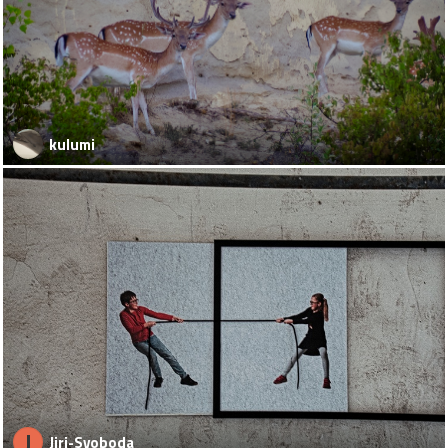
kulumi
J
Jiri-Svoboda