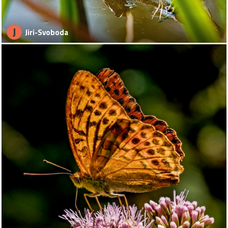
J
Jiri-Svoboda