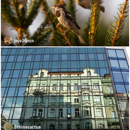
jojo26jojo
Echinocactus