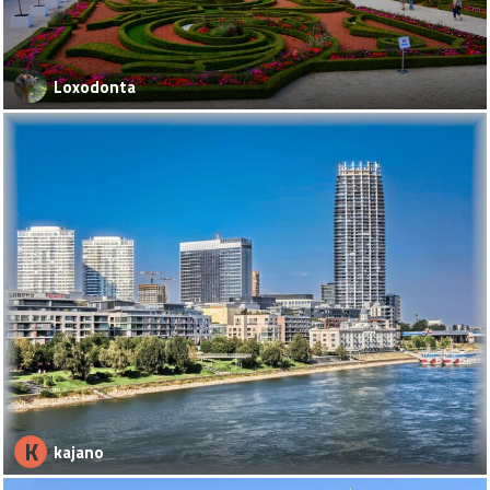
Loxodonta
K
kajano