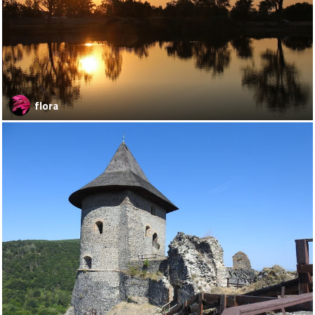
flora