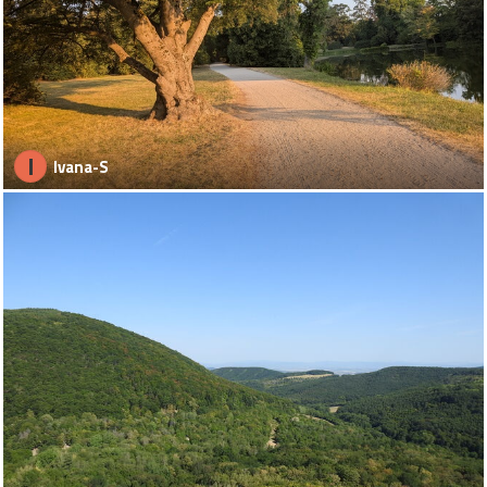
I
Ivana-S