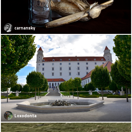
carnansky
Loxodonta