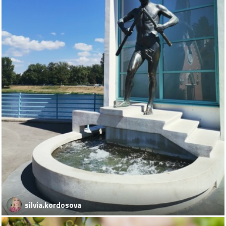
silvia.kordosova