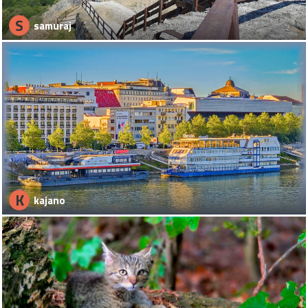
S
samuraj
K
kajano