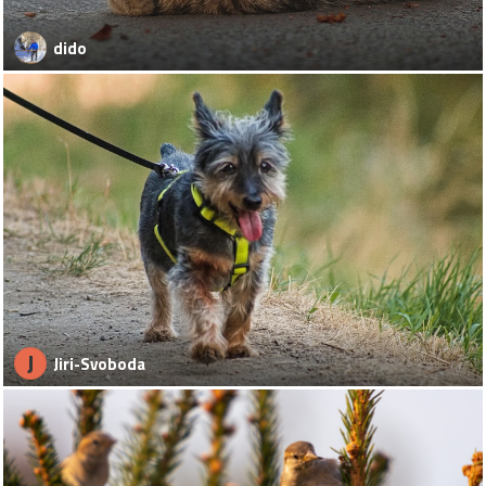
dido
J
Jiri-Svoboda