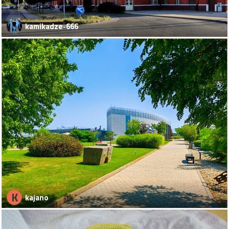
kamikadze-666
K
kajano