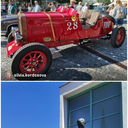
silvia.kordosova