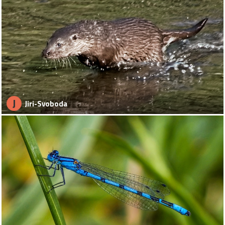
J
Jiri-Svoboda