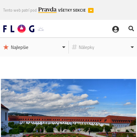
Tento web patrí pod
VŠETKY SEKCIE
Najlepšie
Nálepky