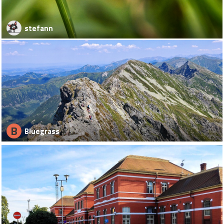
stefann
B
Bluegrass