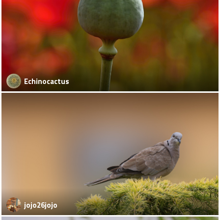
Echinocactus
jojo26jojo