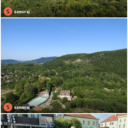
S
samuraj
S
samuraj