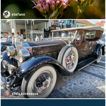
stefann
silvia.kordosova