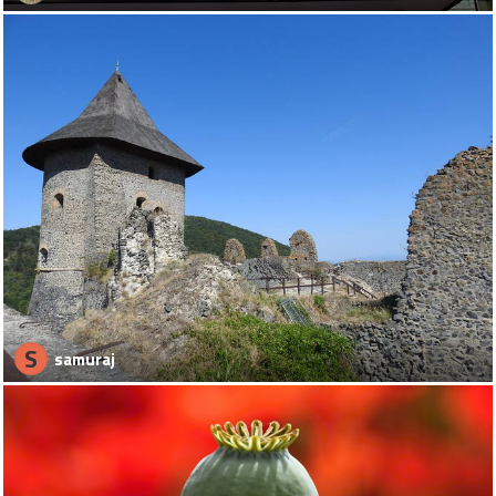
S
samuraj