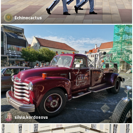
Echinocactus
silvia.kordosova