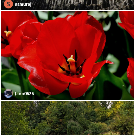
S
samuraj
Jano0626