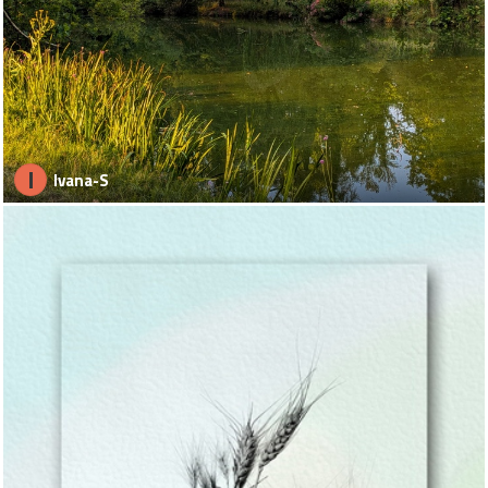
I
Ivana-S