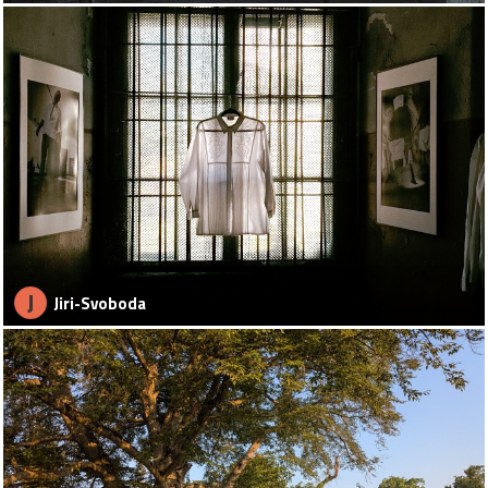
J
Jiri-Svoboda