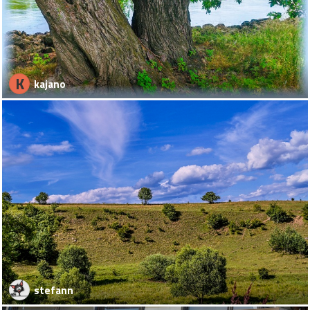
K
kajano
stefann