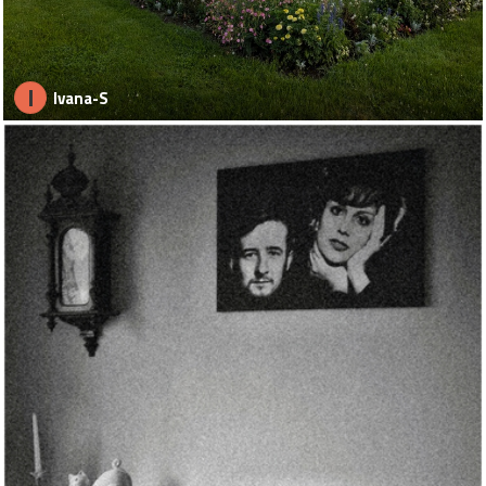
I
Ivana-S