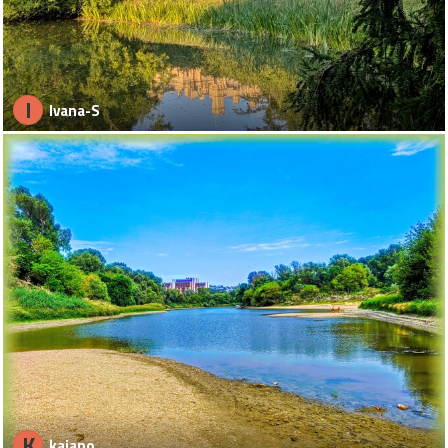
I
Ivana-S
K
kajano