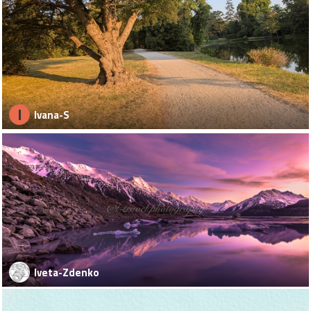
I
Ivana-S
Iveta-Zdenko