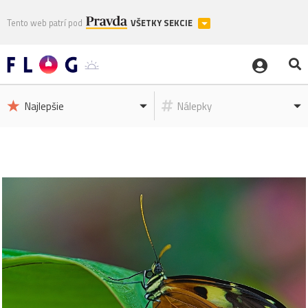
Tento web patrí pod
VŠETKY SEKCIE
Najlepšie
Nálepky