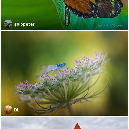
golopeter
DL