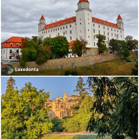
Loxodonta