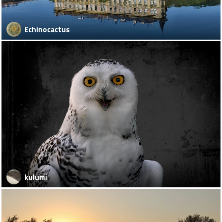
Echinocactus
kulumi