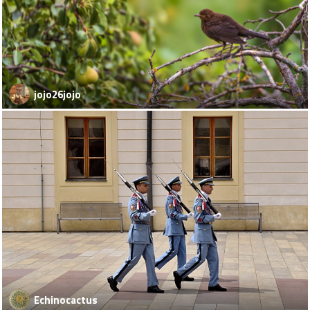
jojo26jojo
Echinocactus