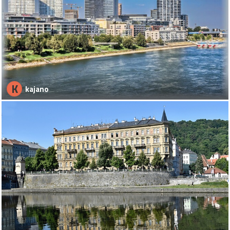
K
kajano