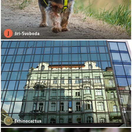
J
Jiri-Svoboda
Echinocactus