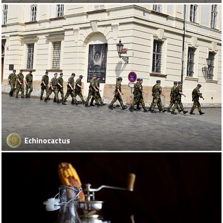
Echinocactus