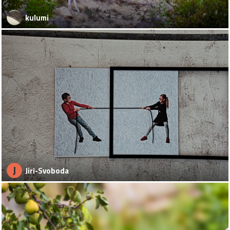
kulumi
J
Jiri-Svoboda