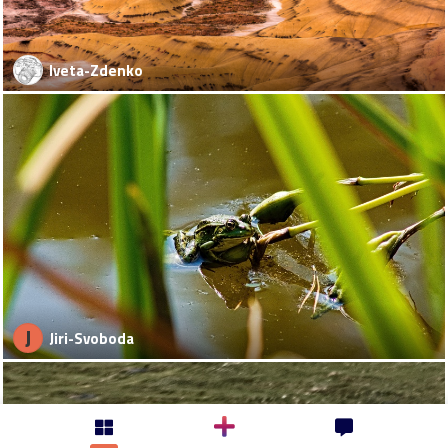
Iveta-Zdenko
J
Jiri-Svoboda