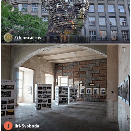
Echinocactus
J
Jiri-Svoboda