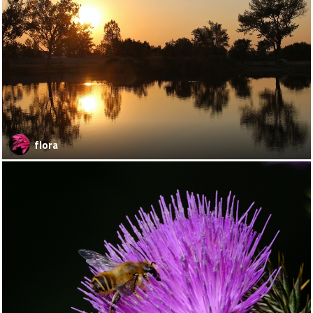
flora