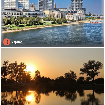
K
kajano