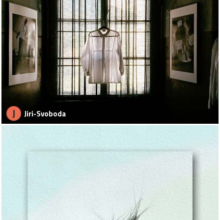
J
Jiri-Svoboda