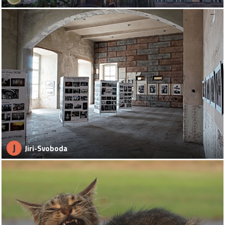
J
Jiri-Svoboda