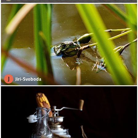
J
Jiri-Svoboda