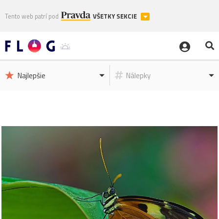
Tento web patrí pod
VŠETKY SEKCIE
Najlepšie
Nálepky