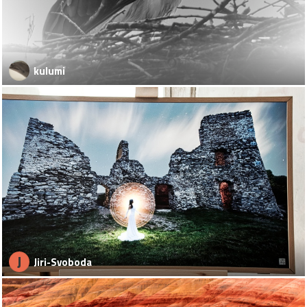
kulumi
J
Jiri-Svoboda