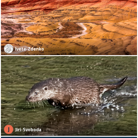
Iveta-Zdenko
J
Jiri-Svoboda