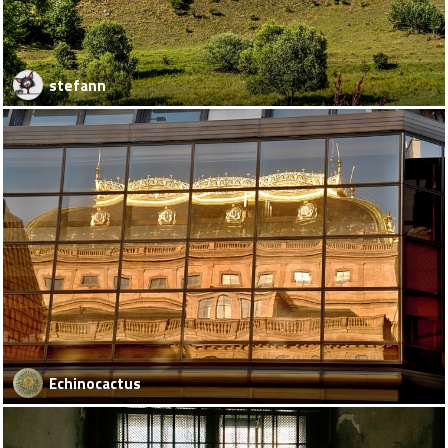
stefann
Echinocactus