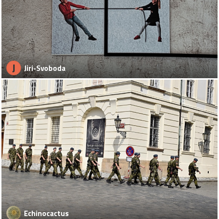
J
Jiri-Svoboda
Echinocactus