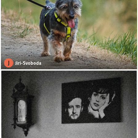
J
Jiri-Svoboda