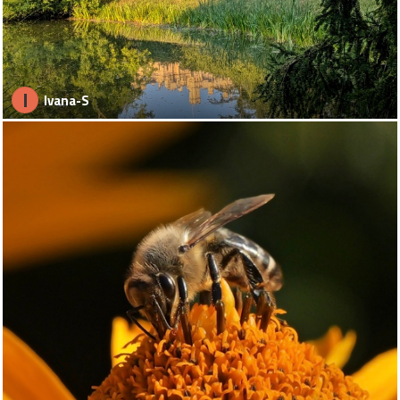
I
Ivana-S