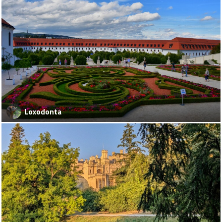
Loxodonta