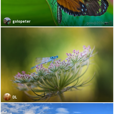
golopeter
DL