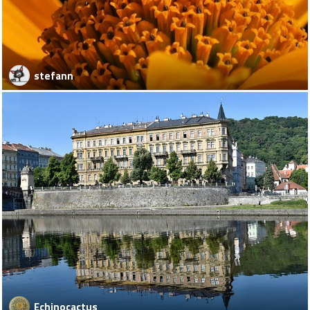
stefann
Echinocactus