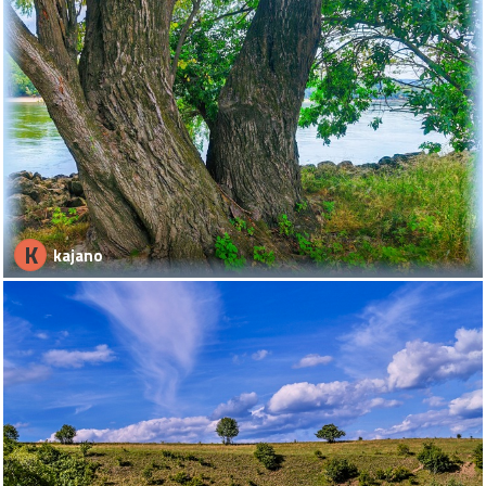
K
kajano