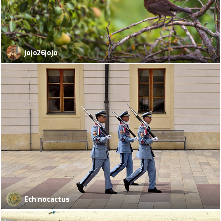
jojo26jojo
Echinocactus