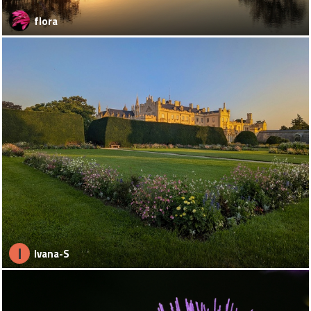
flora
I
Ivana-S