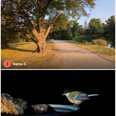
I
Ivana-S