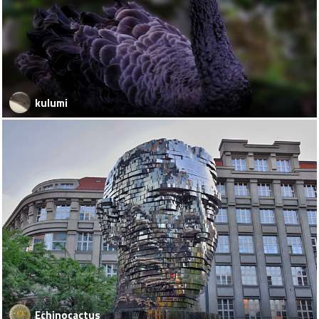
kulumi
Echinocactus