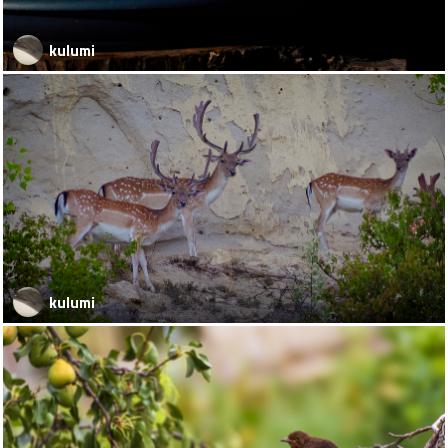
kulumi
kulumi