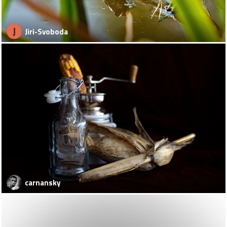
J
Jiri-Svoboda
carnansky