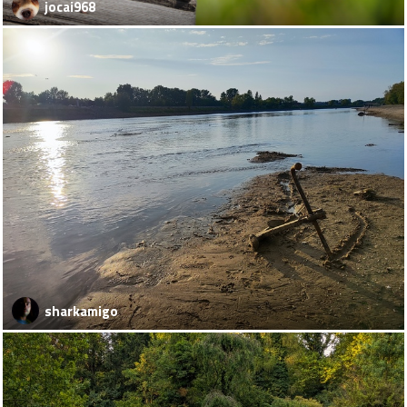
jocai968
sharkamigo