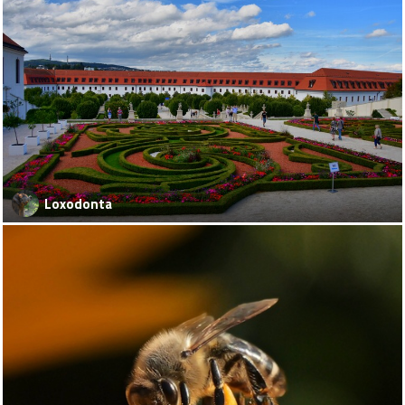
Loxodonta