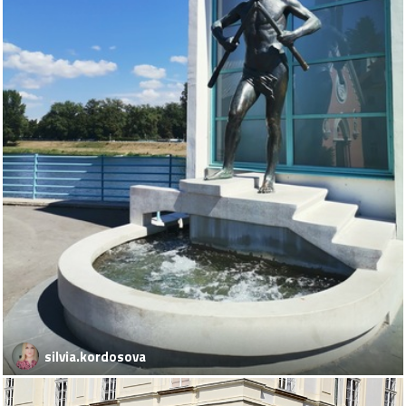
silvia.kordosova