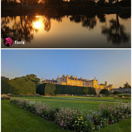
flora