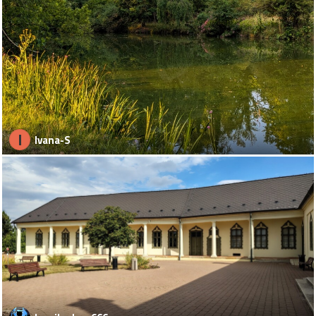
I
Ivana-S