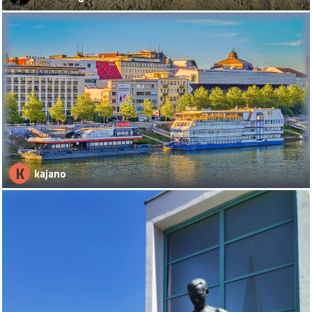
K
kajano