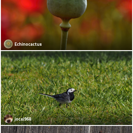
Echinocactus
jocai968