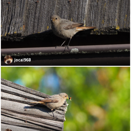
jocai968