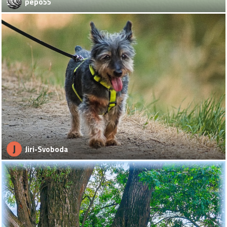
pepo55
J
Jiri-Svoboda