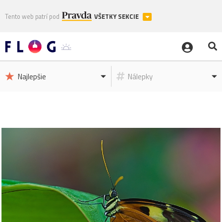
Tento web patrí pod
VŠETKY SEKCIE
Najlepšie
Nálepky