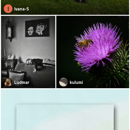
I
Ivana-S
Ludmar
kulumi