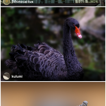
Echinocactus
kulumi