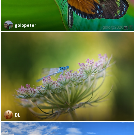
golopeter
DL