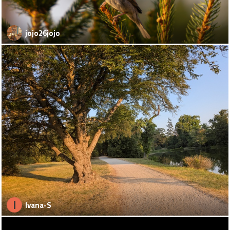
jojo26jojo
I
Ivana-S