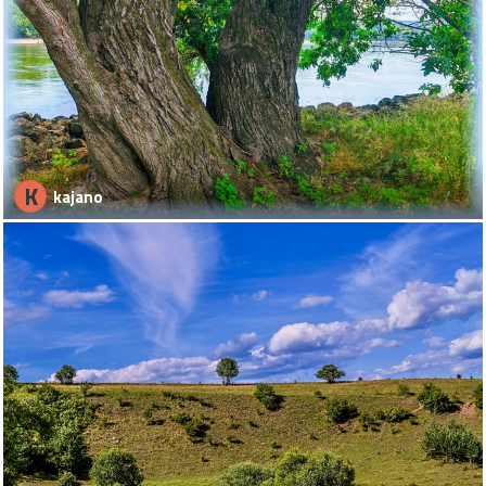
K
kajano