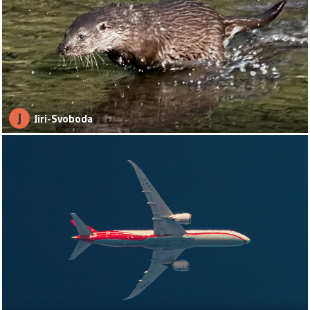
J
Jiri-Svoboda