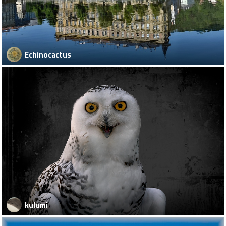
Echinocactus
kulumi