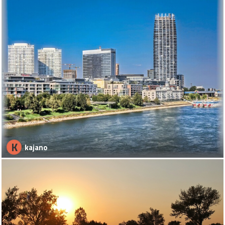
K
kajano