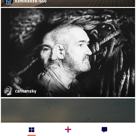
kamikadze-666
carnansky