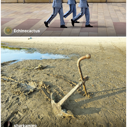
Echinocactus
sharkamigo