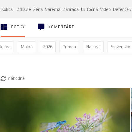
Koktail
Zdravie
Žena
Varecha
Záhrada
Užitočná
Video
Defence
FOTKY
KOMENTÁRE
ektúra
Makro
2026
Príroda
Natural
Slovensko
ýľ
Vtáctvo
Jar
Leto
Jeseň
Zima
náhodné