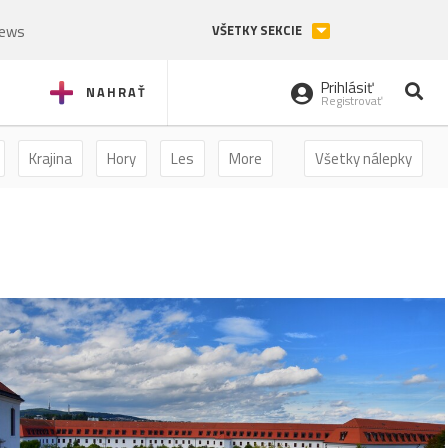
News
VŠETKY SEKCIE
Prihlásiť
NAHRAŤ
Registrovať
Krajina
Hory
Les
More
Všetky nálepky