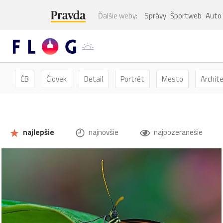
Ďalšie weby:
Správy
Športweb
Auto
ČB
Človek
Detail
Portrét
Mesto
Archit
Kvety
Kvet
Zátišie
Zvieratá
Hmyz
Mot
najlepšie
najnovšie
najpozeranešie