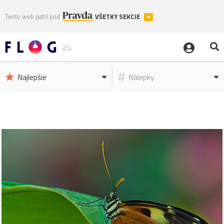
Tento web patrí pod
VŠETKY SEKCIE
Najlepšie
Nálepky