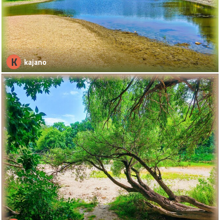
K
kajano