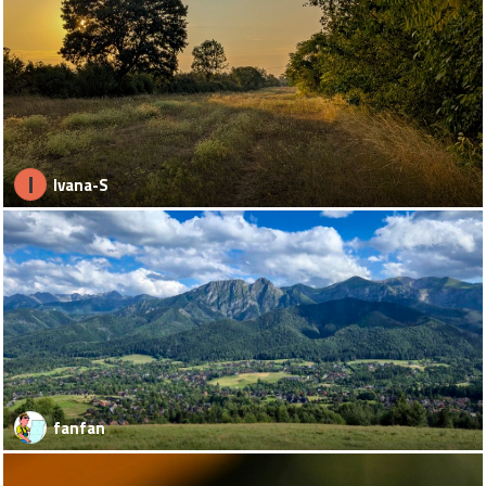
I
Ivana-S
fanfan