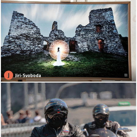
J
Jiri-Svoboda