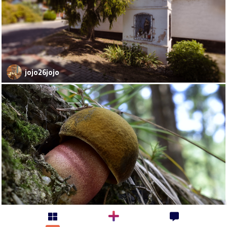
jojo26jojo
kosaristan-milan