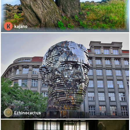
K
kajano
Echinocactus