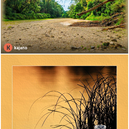
K
kajano