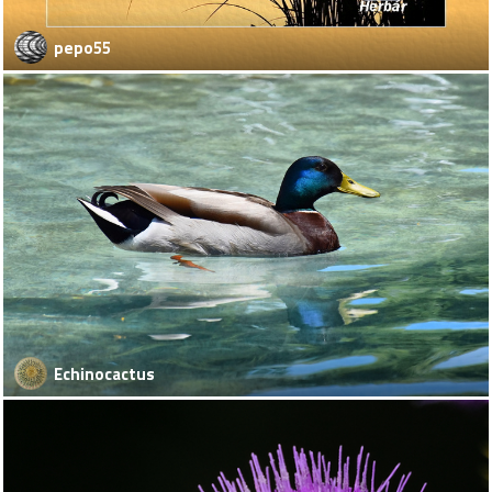
pepo55
Echinocactus