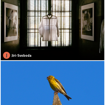
J
Jiri-Svoboda