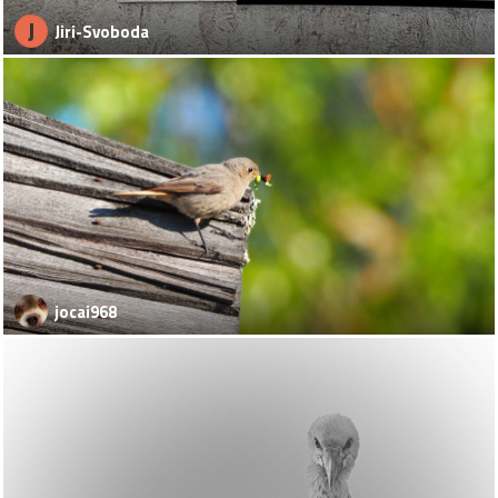
J
Jiri-Svoboda
jocai968