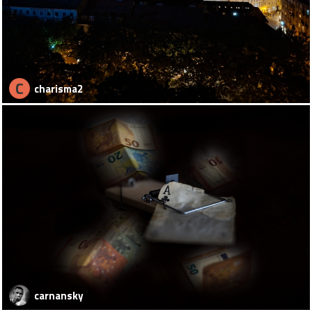
C
charisma2
carnansky