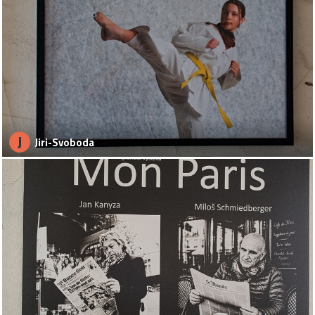
J
Jiri-Svoboda