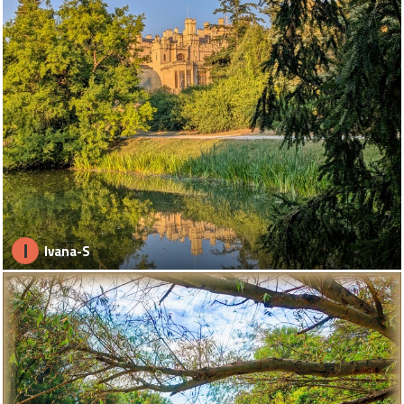
I
Ivana-S