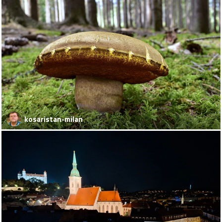
kosaristan-milan