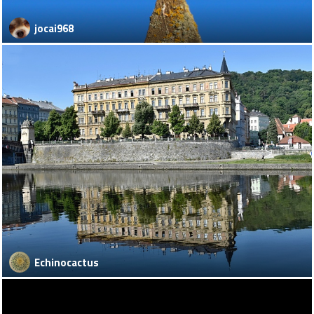
jocai968
Echinocactus