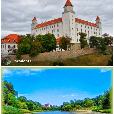
Loxodonta