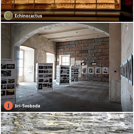
Echinocactus
J
Jiri-Svoboda