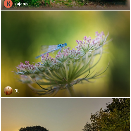
K
kajano
DL