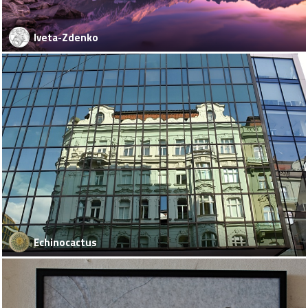
Iveta-Zdenko
Echinocactus