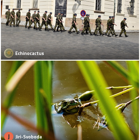
Echinocactus
J
Jiri-Svoboda