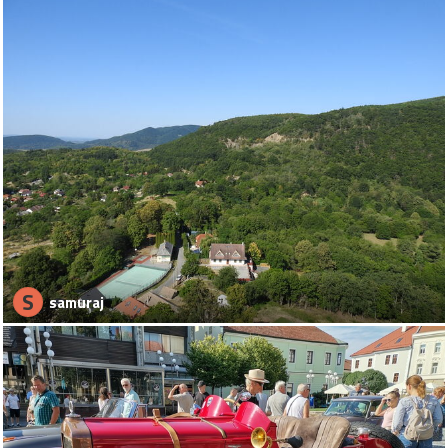
S
samuraj