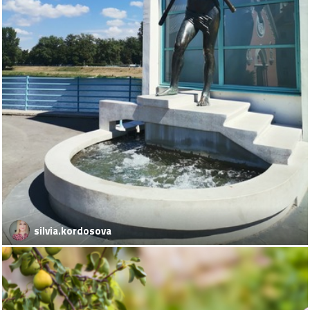
silvia.kordosova