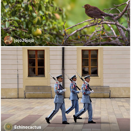
jojo26jojo
Echinocactus