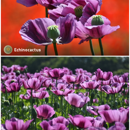
Echinocactus