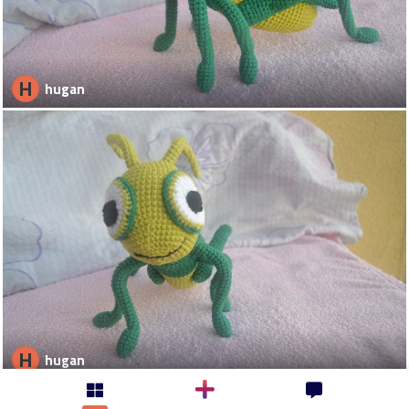
H
hugan
H
hugan