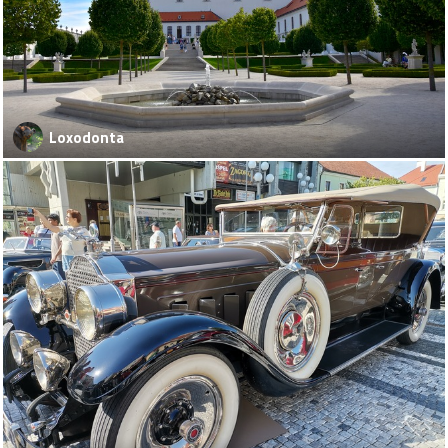
Loxodonta