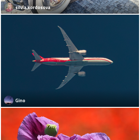
silvia.kordosova
Gino