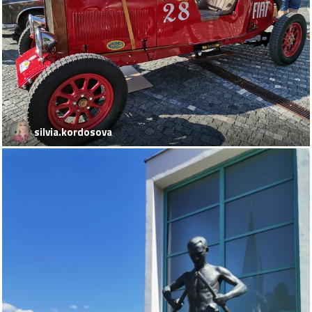
silvia.kordosova