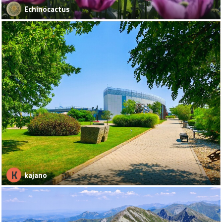
Echinocactus
K
kajano