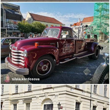
silvia.kordosova