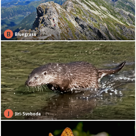
B
Bluegrass
J
Jiri-Svoboda