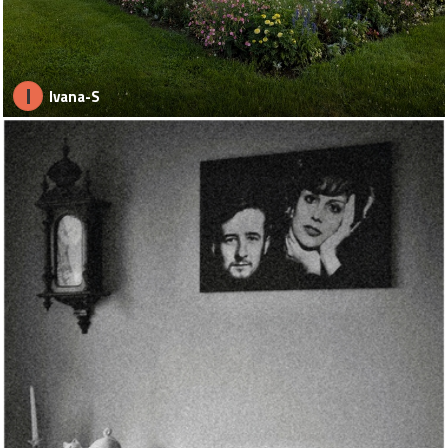
I
Ivana-S