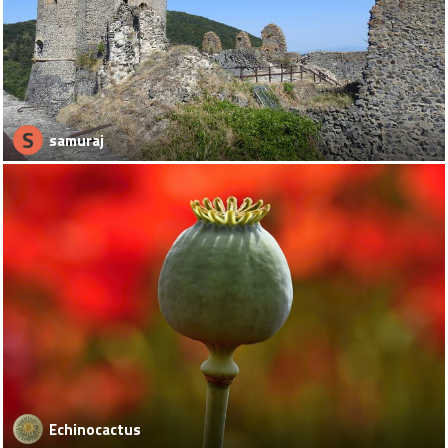
S
samuraj
Echinocactus