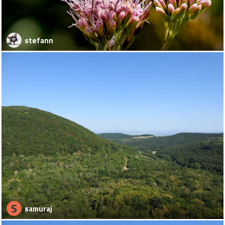
stefann
S
samuraj