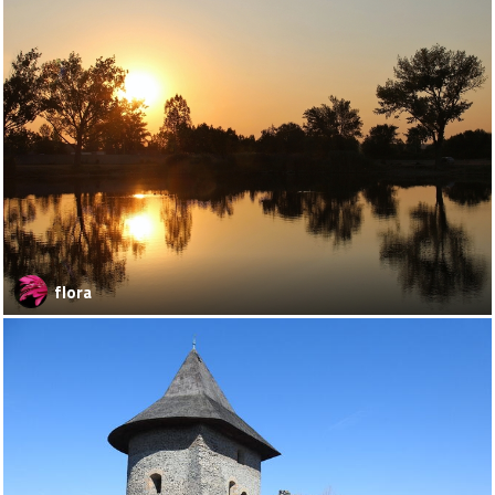
flora