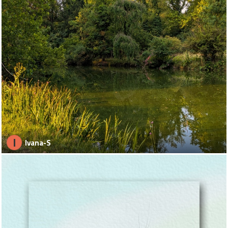
I
Ivana-S