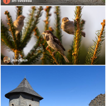
J
Jiri-Svoboda
jojo26jojo