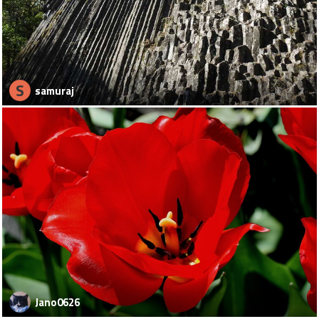
S
samuraj
Jano0626