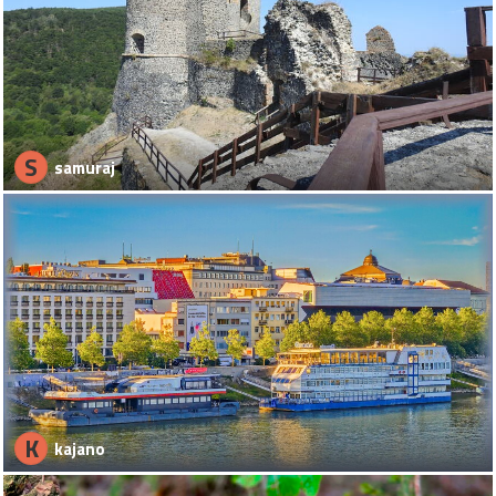
S
samuraj
K
kajano