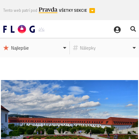
Tento web patrí pod
VŠETKY SEKCIE
Najlepšie
Nálepky