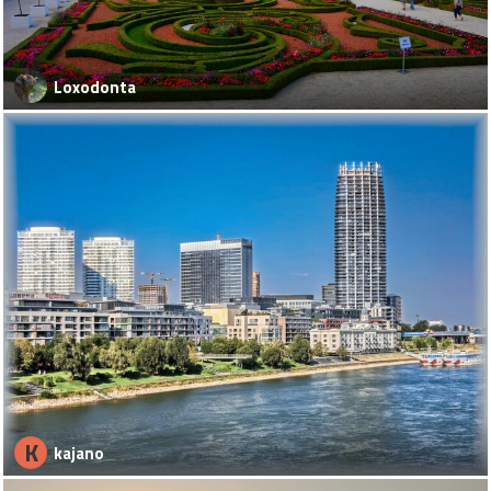
Loxodonta
K
kajano