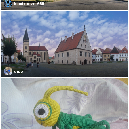
kamikadze-666
dido