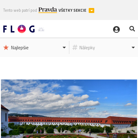
Tento web patrí pod
VŠETKY SEKCIE
Najlepšie
Nálepky