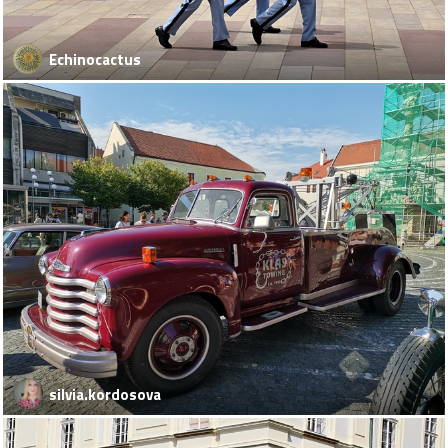
Echinocactus
silvia.kordosova