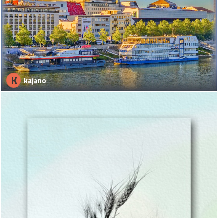
K
kajano