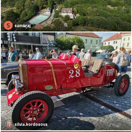
S
samuraj
silvia.kordosova