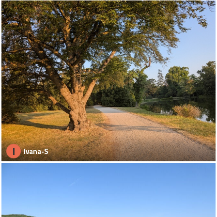
I
Ivana-S