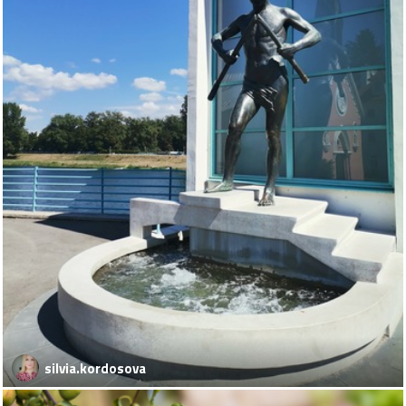
silvia.kordosova