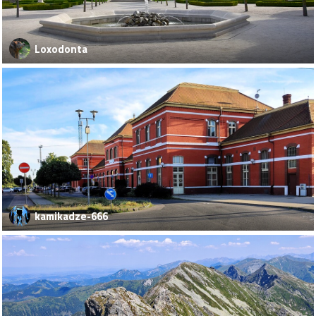
Loxodonta
kamikadze-666