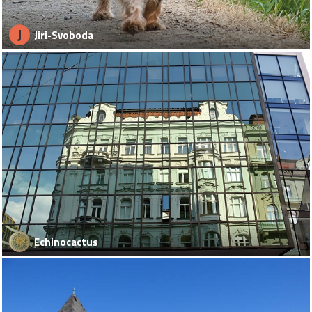
J
Jiri-Svoboda
Echinocactus