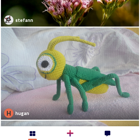
stefann
H
hugan