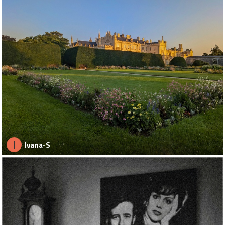
I
Ivana-S