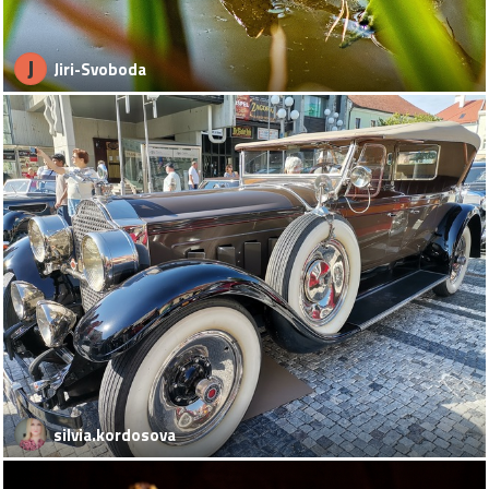
J
Jiri-Svoboda
silvia.kordosova