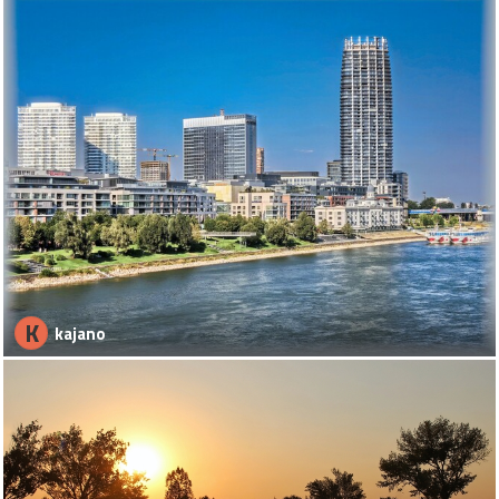
K
kajano