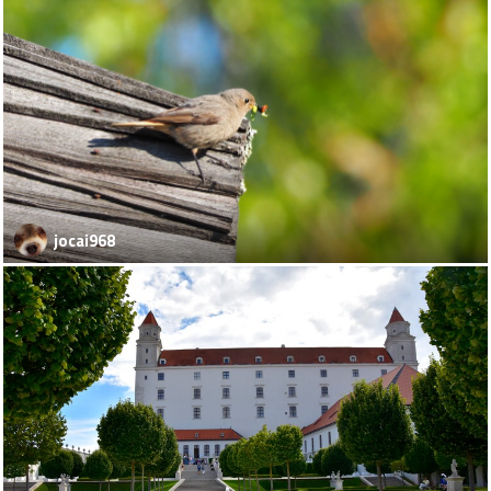
jocai968