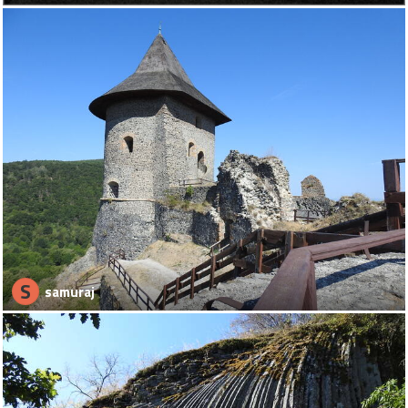
S
samuraj