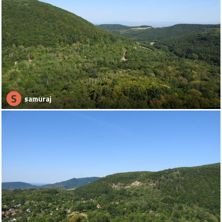
S
samuraj