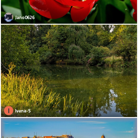
Jano0626
I
Ivana-S