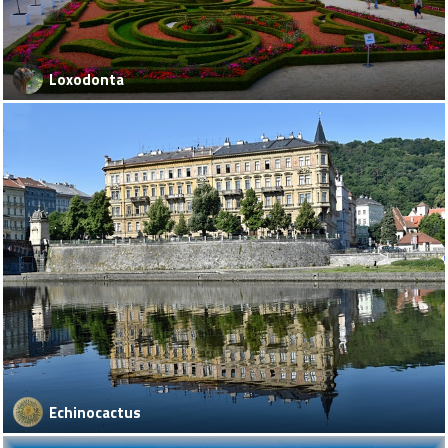
Loxodonta
Echinocactus