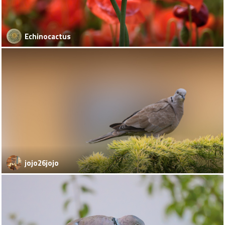
Echinocactus
jojo26jojo