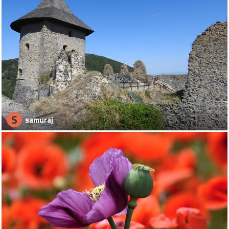
S
samuraj