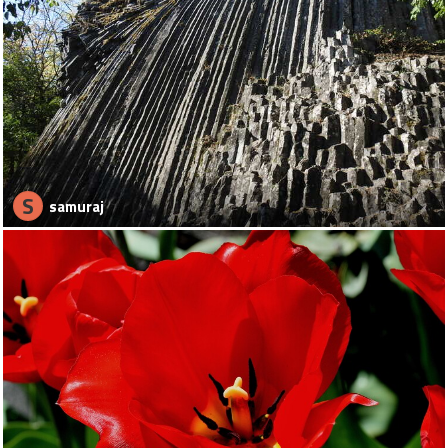
S
samuraj