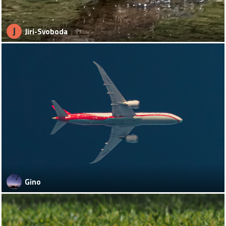
J
Jiri-Svoboda
Gino