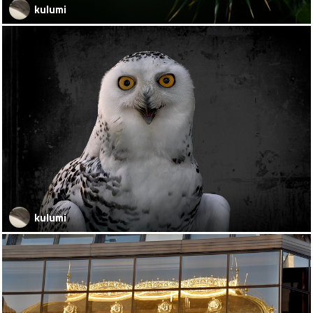
kulumi
kulumi