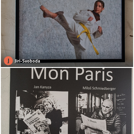
J
Jiri-Svoboda