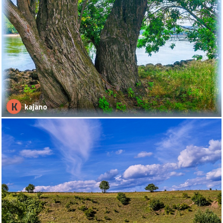
K
kajano