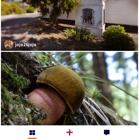
jojo26jojo
kosaristan-milan