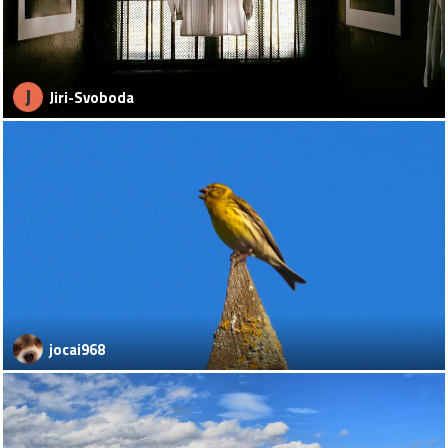
J
Jiri-Svoboda
jocai968