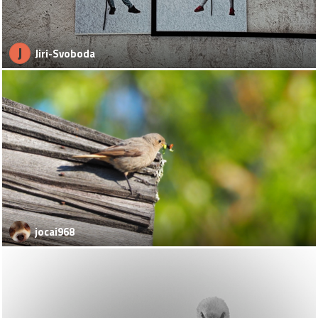
J
Jiri-Svoboda
jocai968