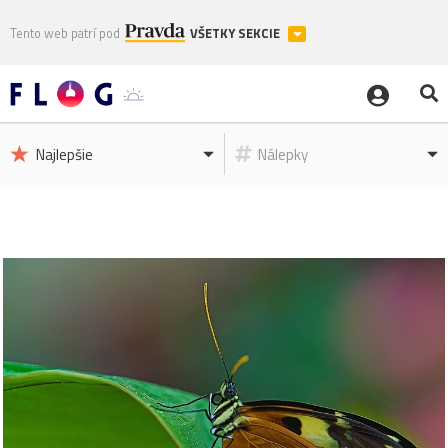
Tento web patrí pod
VŠETKY SEKCIE
Najlepšie
Nálepky