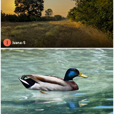
I
Ivana-S