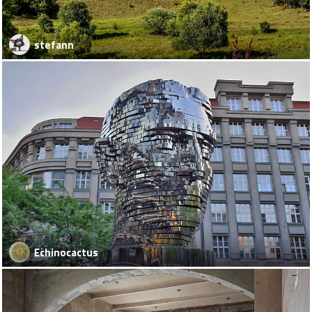
stefann
Echinocactus