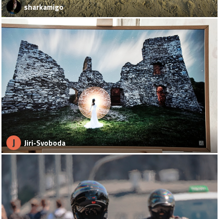
sharkamigo
J
Jiri-Svoboda