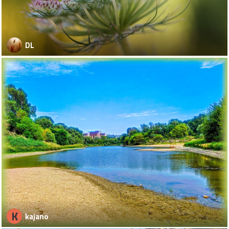
DL
K
kajano