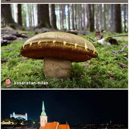
kosaristan-milan