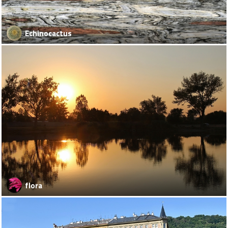
Echinocactus
flora