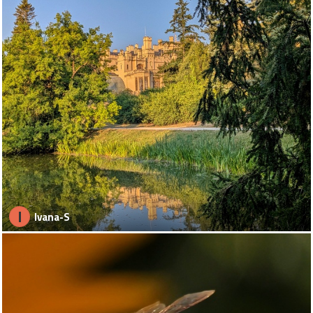
I
Ivana-S