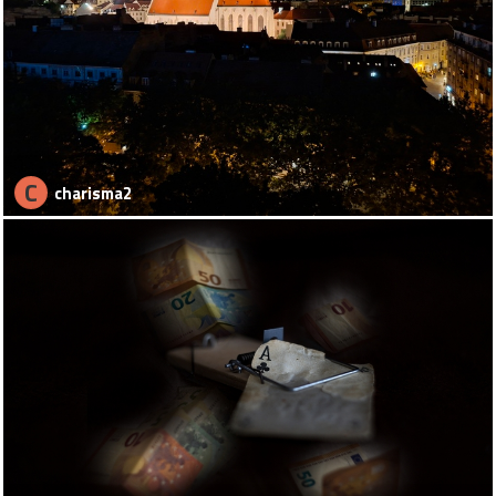
C
charisma2