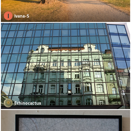
I
Ivana-S
Echinocactus