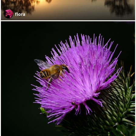
flora