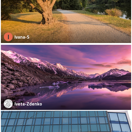
I
Ivana-S
Iveta-Zdenko