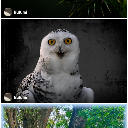
kulumi
kulumi