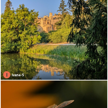
I
Ivana-S