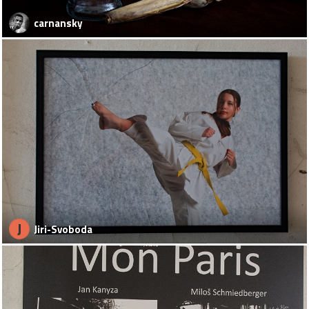
carnansky
J
Jiri-Svoboda