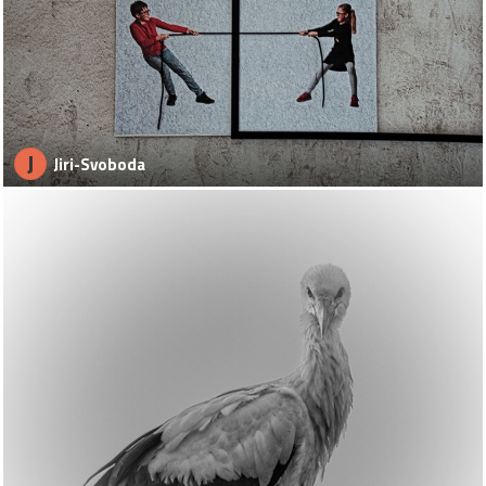
J
Jiri-Svoboda