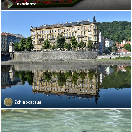
Loxodonta
Echinocactus