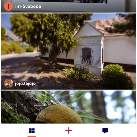
J
Jiri-Svoboda
jojo26jojo