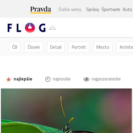
Ďalšie weby:
Správy
Športweb
Auto
ČB
Človek
Detail
Portrét
Mesto
Archit
Kvety
Kvet
Zátišie
Zvieratá
Hmyz
Mot
najlepšie
najnovšie
najpozeranešie