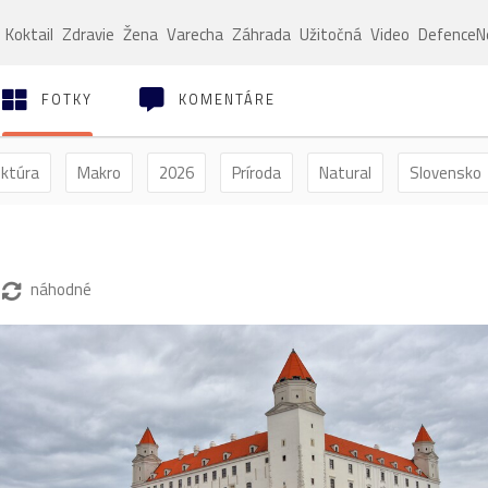
Koktail
Zdravie
Žena
Varecha
Záhrada
Užitočná
Video
Defence
FOTKY
KOMENTÁRE
ektúra
Makro
2026
Príroda
Natural
Slovensko
ýľ
Vtáctvo
Jar
Leto
Jeseň
Zima
náhodné