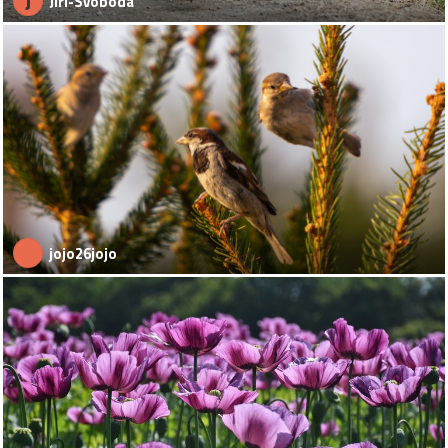
J
Jiri-Svoboda
jojo26jojo