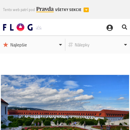
Tento web patrí pod
VŠETKY SEKCIE
Najlepšie
Nálepky