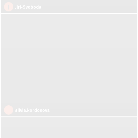
J
Jiri-Svoboda
silvia.kordosova