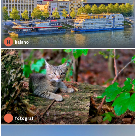
K
kajano
fotograf