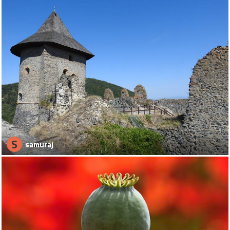
S
samuraj