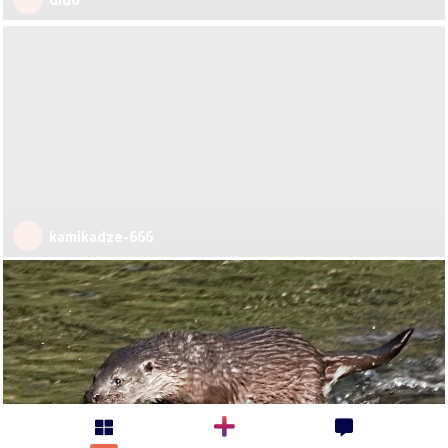
kamikadze-666