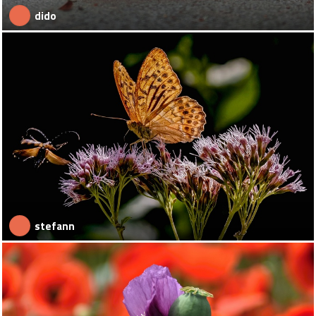
dido
stefann