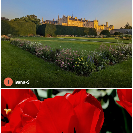
I
Ivana-S