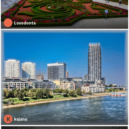
Loxodonta
K
kajano