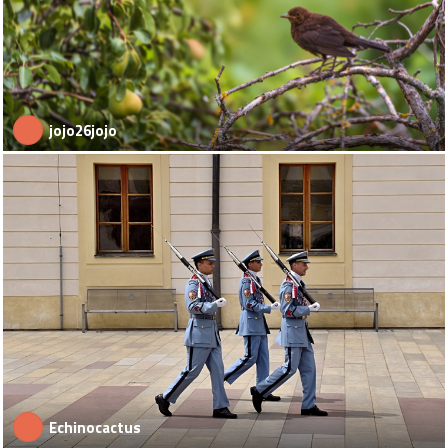
jojo26jojo
Echinocactus