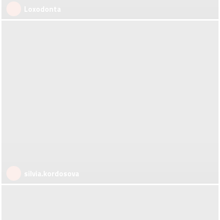
Loxodonta
silvia.kordosova