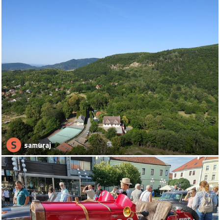
S
samuraj