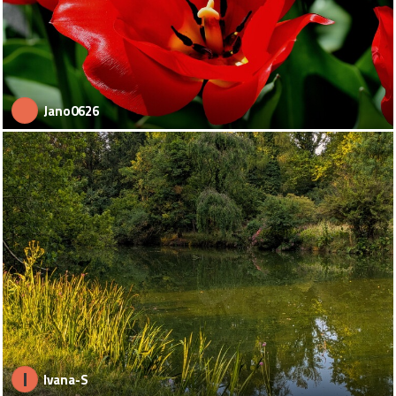
Jano0626
I
Ivana-S