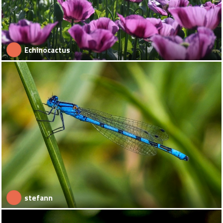
Echinocactus
stefann