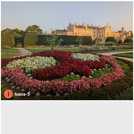
I
Ivana-S