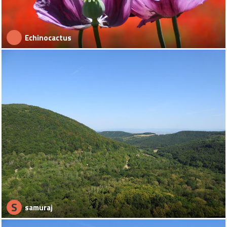
Echinocactus
S
samuraj