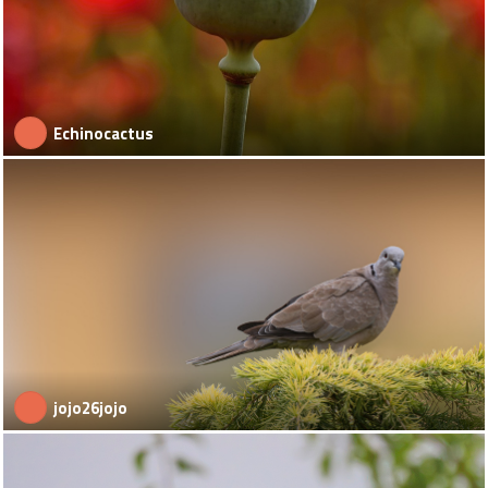
Echinocactus
jojo26jojo