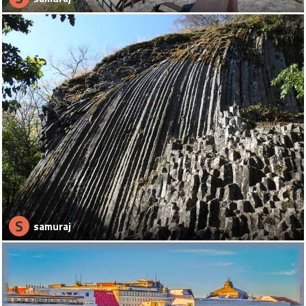
S
samuraj