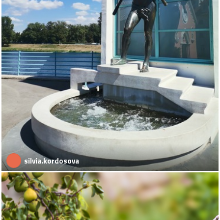
silvia.kordosova