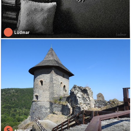
Ludmar
S
samuraj