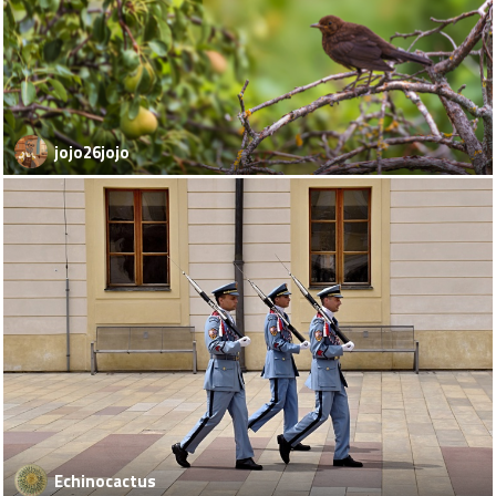
jojo26jojo
Echinocactus