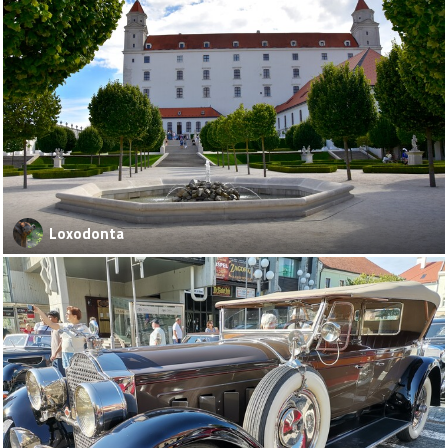
Loxodonta