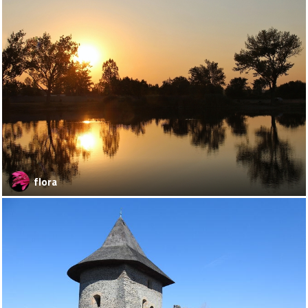
flora