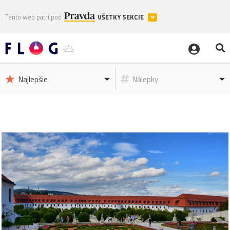
Tento web patrí pod
VŠETKY SEKCIE
Najlepšie
Nálepky