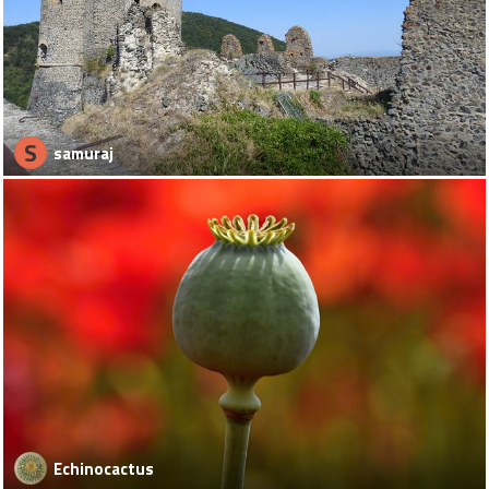
S
samuraj
Echinocactus