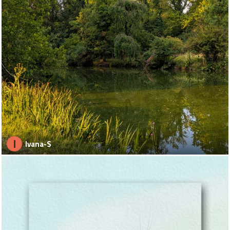
I
Ivana-S