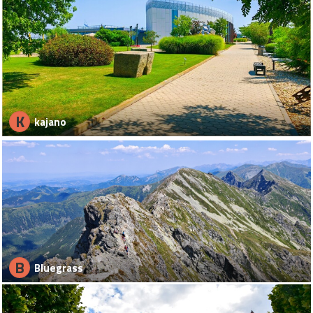
K
kajano
B
Bluegrass