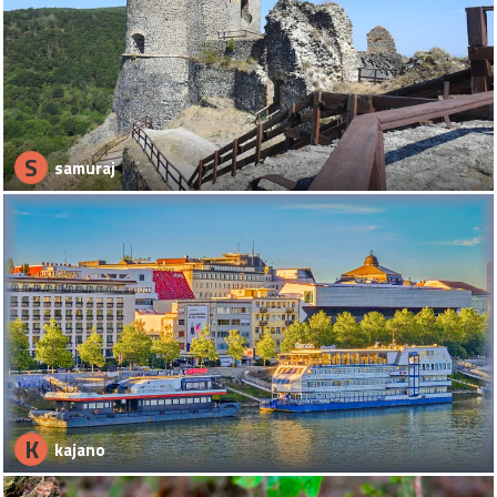
S
samuraj
K
kajano