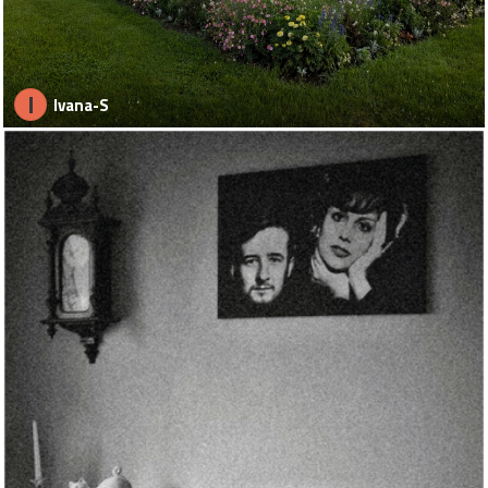
I
Ivana-S