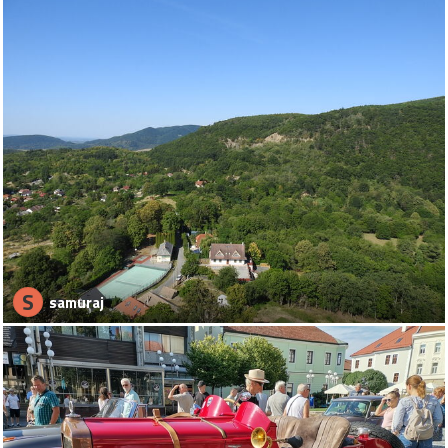
S
samuraj