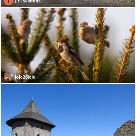
J
Jiri-Svoboda
jojo26jojo