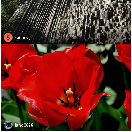
S
samuraj
Jano0626