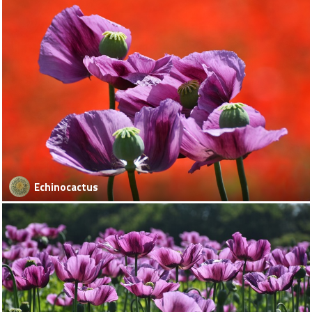
Echinocactus