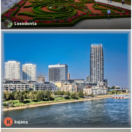
Loxodonta
K
kajano