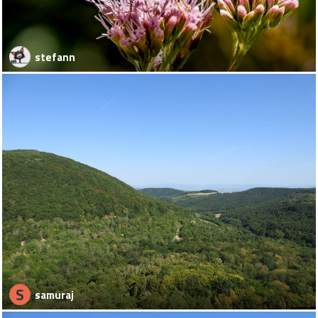
stefann
S
samuraj