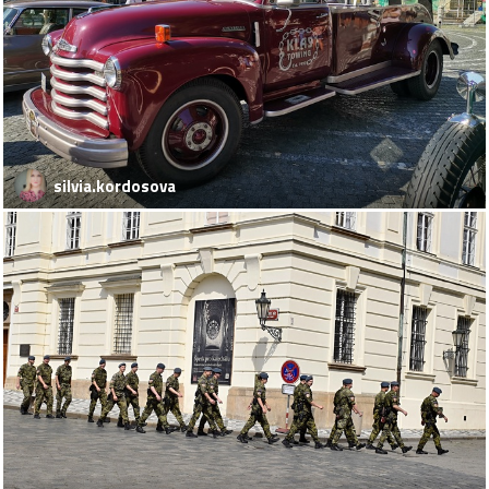
silvia.kordosova