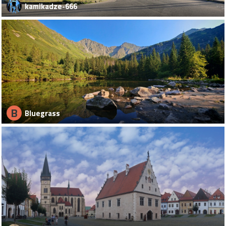
kamikadze-666
B
Bluegrass