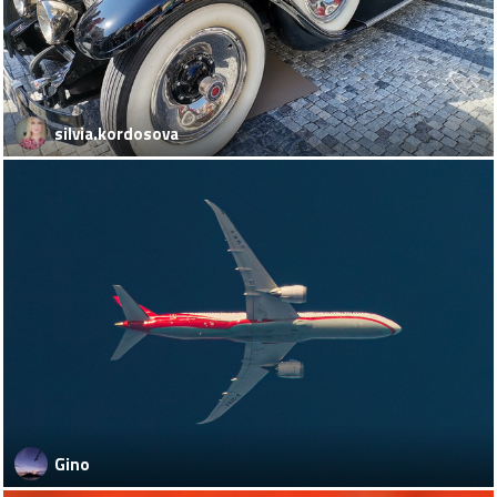
silvia.kordosova
Gino