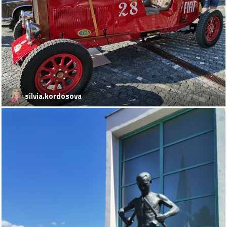
silvia.kordosova