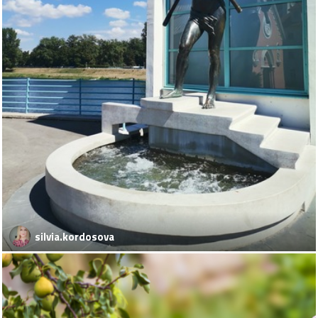
silvia.kordosova