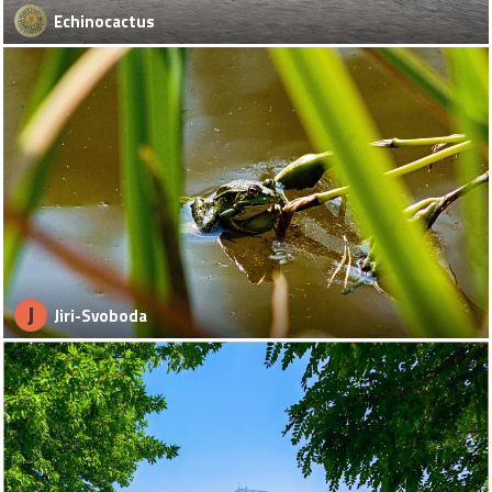
Echinocactus
J
Jiri-Svoboda