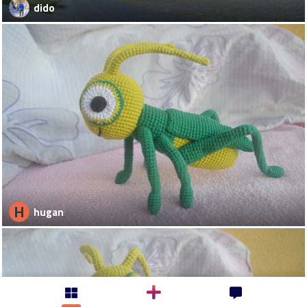
dido
H
hugan