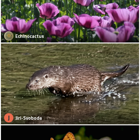
Echinocactus
J
Jiri-Svoboda