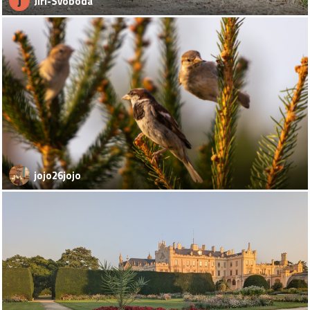
J
Jiri-Svoboda
jojo26jojo