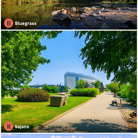
B
Bluegrass
K
kajano