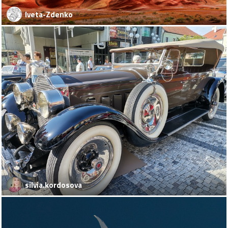
Iveta-Zdenko
silvia.kordosova