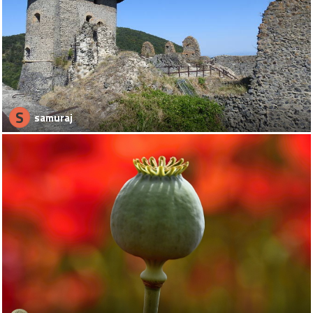
S
samuraj