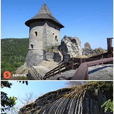
S
samuraj