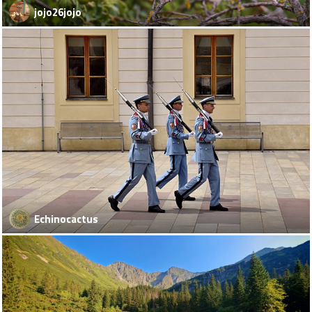
jojo26jojo
Echinocactus