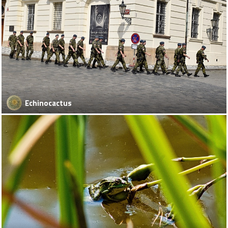
Echinocactus