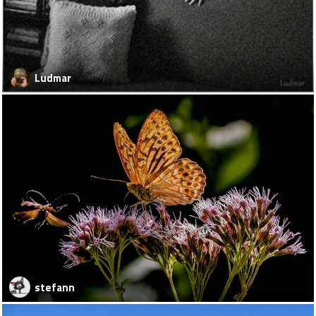
Ludmar
stefann