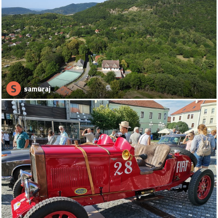
S
samuraj