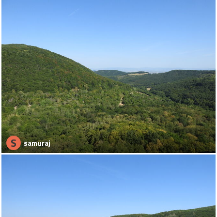
S
samuraj