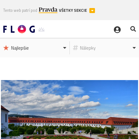
Tento web patrí pod
VŠETKY SEKCIE
Najlepšie
Nálepky