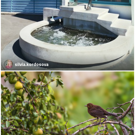
silvia.kordosova