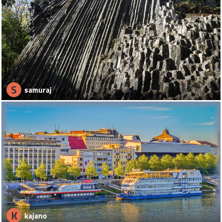
S
samuraj
K
kajano