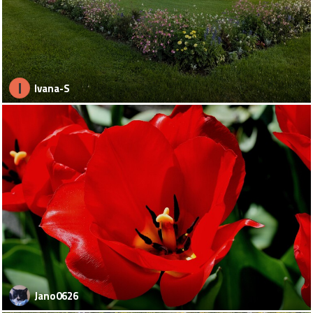
I
Ivana-S
Jano0626