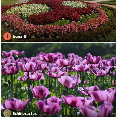
I
Ivana-S
Echinocactus