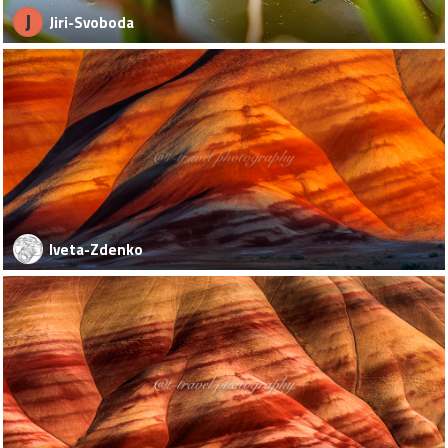
J
Jiri-Svoboda
Iveta-Zdenko