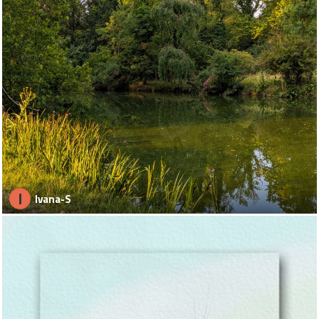
I
Ivana-S