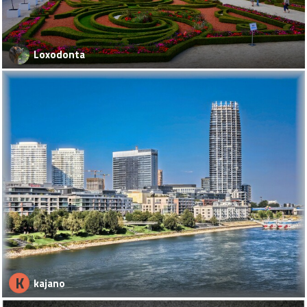
Loxodonta
K
kajano