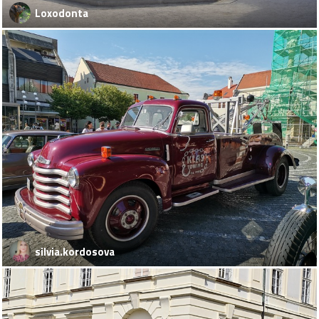
Loxodonta
silvia.kordosova