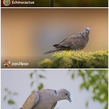
Echinocactus
jojo26jojo