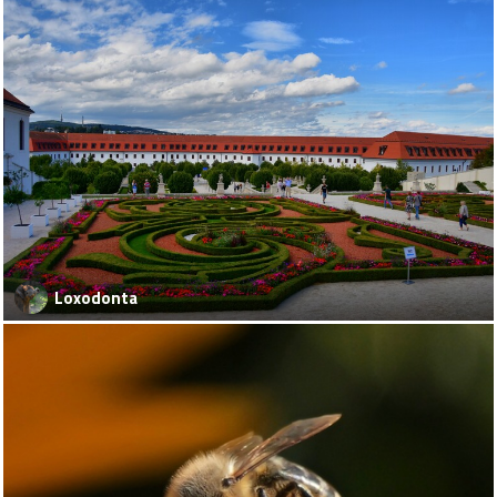
Loxodonta