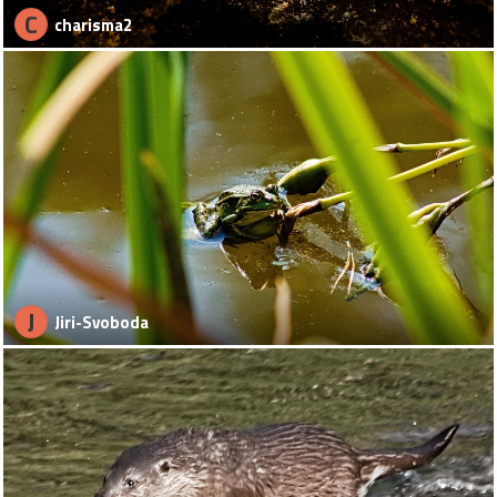
C
charisma2
J
Jiri-Svoboda