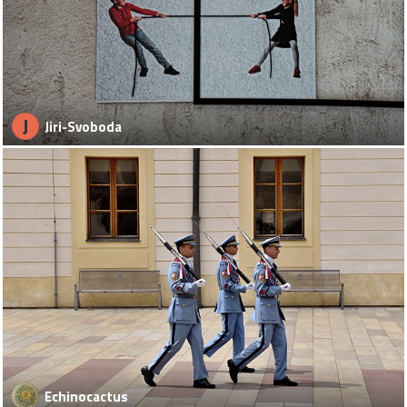
J
Jiri-Svoboda
Echinocactus