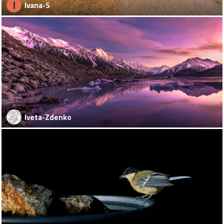
I
Ivana-S
Iveta-Zdenko