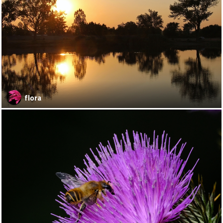
flora