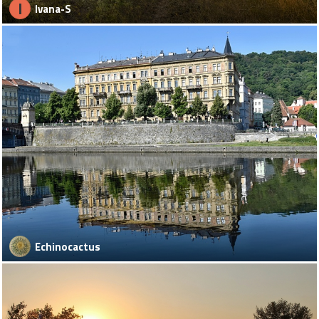
I
Ivana-S
Echinocactus