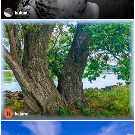
kulumi
K
kajano