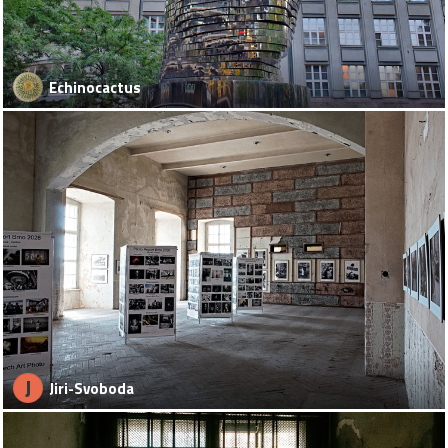
Echinocactus
J
Jiri-Svoboda