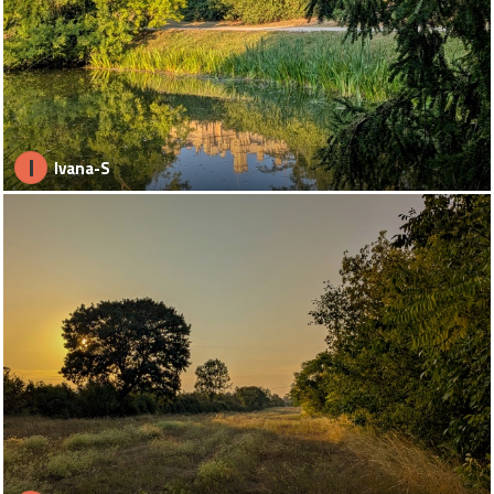
I
Ivana-S