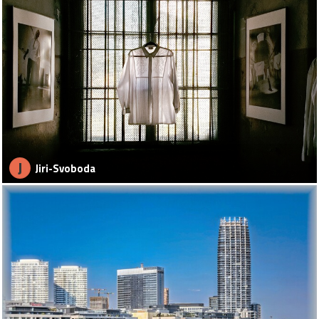
J
Jiri-Svoboda