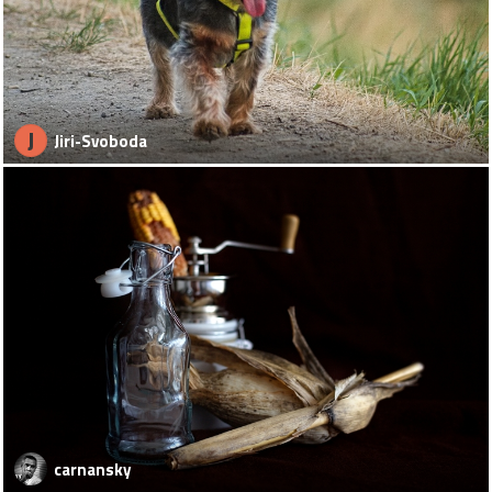
J
Jiri-Svoboda
carnansky