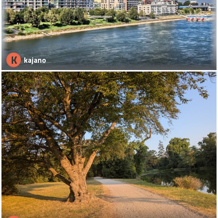
K
kajano