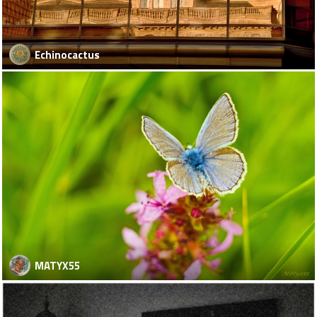
Echinocactus
MATYX55