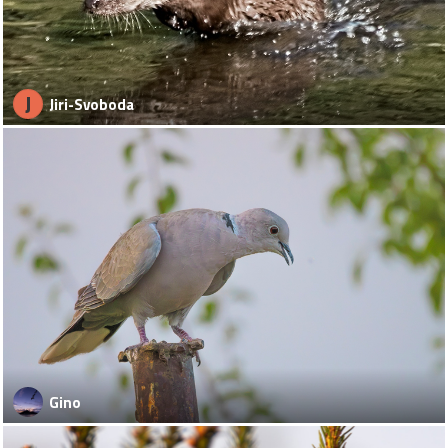
J
Jiri-Svoboda
Gino