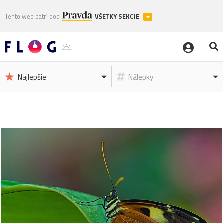
Tento web patrí pod
VŠETKY SEKCIE
Najlepšie
Nálepky