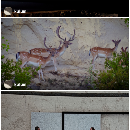
kulumi
kulumi