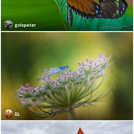
golopeter
DL