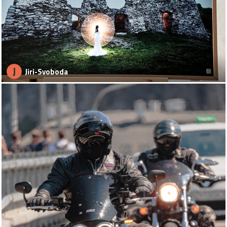
J
Jiri-Svoboda