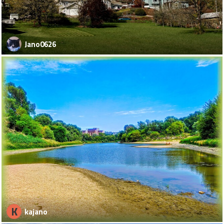
Jano0626
K
kajano