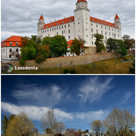
Loxodonta