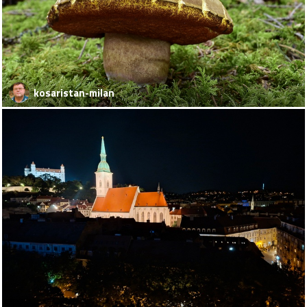
kosaristan-milan